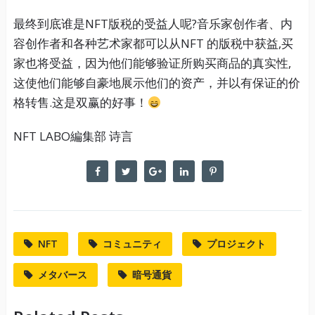
最终到底谁是NFT版税的受益人呢?音乐家创作者、内
容创作者和各种艺术家都可以从NFT 的版税中获益,买
家也将受益，因为他们能够验证所购买商品的真实性,
这使他们能够自豪地展示他们的资产，并以有保证的价
格转售.这是双赢的好事！
NFT LABO編集部 诗言
NFT
コミュニティ
プロジェクト
メタバース
暗号通貨