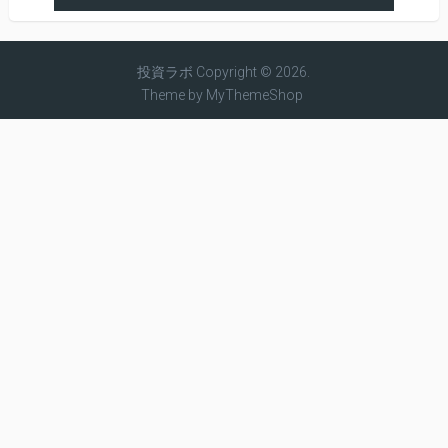
投資ラボ
Copyright © 2026.
Theme by
MyThemeShop
BTC
ETH
$ 64,761.8
$ 1,910.96
0.56 %
0.12 %
XRP
BCH
$ 1.02
$ 215.17
-1.38 %
0.82 %
LTC
ADA
$ 45.45
$ 0.2005
0.20 %
-0.84 %
XLM
$ 0.1611