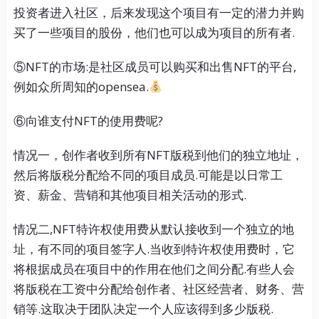
投资者进入社区，后来发现这个项目有一定的潜力并购
买了一些项目的股份，他们也可以成为项目的所有者.
⑤NFT的市场:是社区成员可以购买和出售NFT的平台,
例如众所周知的opensea.
⑥向谁支付NFT的使用费呢?
情况一，创作者收到所有NFT版税到他们的独立地址，
然后将版税分配给不同的项目成员.可能是以日常工
资、薪金、营销和其他项目相关活动的形式.
情况二,NFT特许权使用费从默认接收到一个独立的地
址，有不同的项目签字人.当收到特许权使用费时，它
将根据成员在项目中的作用在他们之间分配.有些人会
将版税在工资中分配给创作者、社区经营者、财务、营
销等.这取决于团队决定一个人应该得到多少版税.