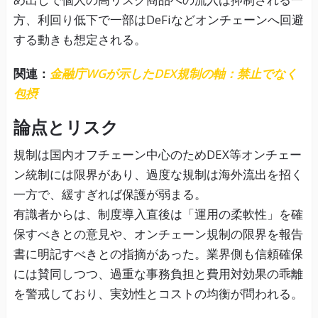
方、利回り低下で一部はDeFiなどオンチェーンへ回避
する動きも想定される。
関連：
金融庁WGが示したDEX規制の軸：禁止でなく
包摂
論点とリスク
規制は国内オフチェーン中心のためDEX等オンチェー
ン統制には限界があり、過度な規制は海外流出を招く
一方で、緩すぎれば保護が弱まる。
有識者からは、制度導入直後は「運用の柔軟性」を確
保すべきとの意見や、オンチェーン規制の限界を報告
書に明記すべきとの指摘があった。業界側も信頼確保
には賛同しつつ、過重な事務負担と費用対効果の乖離
を警戒しており、実効性とコストの均衡が問われる。