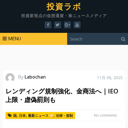
投資ラボ
投資家視点の仮想通貨・株ニュースメディア
MENU
By
Labochan
11月 08, 2025
レンディング規制強化、金商法へ｜IEO
上限・虚偽罰則も
,
,
,
No comments
国
日本
最新ニュース
法律・規制