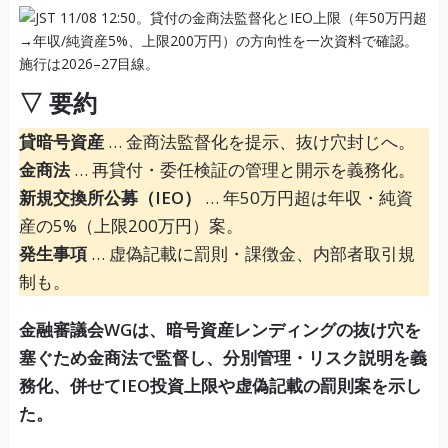
▽ 要約
貸暗号資産
… 金商法監督化を提示、抜け穴封じへ。
金商法
… 再貸付・委任検証の管理と開示を義務化。
新規交換所公募（IEO）
… 年50万円超は年収・純資
産の5%（上限200万円）案。
発生事項
… 虚偽記載に罰則・課徴金、内部者取引規
制も。
金融審議会WGは、暗号資産レンディングの抜け穴を
塞ぐため金商法で監督し、分別管理・リスク説明を義
務化、併せてIEO投資上限や虚偽記載の罰則案を示し
た。