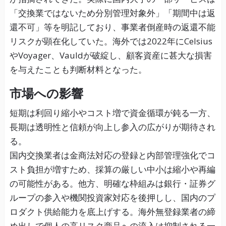
「交換業ではないため分別管理対象外」「期間中は返
還不可」等を明記しており、事業者倒産時の返還不能
リスクが顕在化していた。海外では2022年にCelsius
やVoyager、Vauldが破綻し、顧客資産に甚大な損害
を与えたことも判断材料となった。
市場への影響
短期は利回り縮小やコスト増で資金循環が鈍る一方、
長期は透明性と信頼が向上し参入の広がりが期待され
る。
国内交換業者は金商法対応の登録と内部管理強化でコ
スト負担が増すため、採算の厳しい中小は縮小や再編
の可能性がある。他方、明確な枠組みは銀行・証券グ
ループの参入や機関投資家対応を後押しし、国内のプ
ロダクト供給能力を底上げする。海外無登録業者の締
め出しで個人の高リスク商品への流入は抑制される一