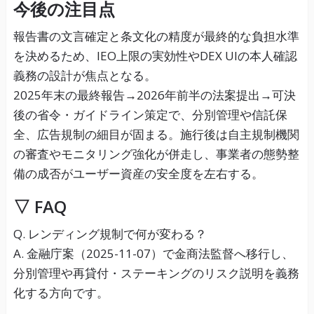
今後の注目点
報告書の文言確定と条文化の精度が最終的な負担水準
を決めるため、IEO上限の実効性やDEX UIの本人確認
義務の設計が焦点となる。
2025年末の最終報告→2026年前半の法案提出→可決
後の省令・ガイドライン策定で、分別管理や信託保
全、広告規制の細目が固まる。施行後は自主規制機関
の審査やモニタリング強化が併走し、事業者の態勢整
備の成否がユーザー資産の安全度を左右する。
▽ FAQ
Q. レンディング規制で何が変わる？
A. 金融庁案（2025-11-07）で金商法監督へ移行し、
分別管理や再貸付・ステーキングのリスク説明を義務
化する方向です。