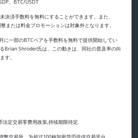
SDP、BTC/USDT
未決済手数料を無料にすることができます。また、
調整または料金プロモーションは対象外となります。
既に6月に一部のBTCペアを手数料を無料で提供開始してい
rian Shroder氏は、この動きは、同社の普及率の向
ます。
特币法定交易零费用政策,持续期限待定.
密貨幣交易所，为超过100种加密货币提供交易平台。