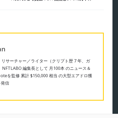
an
NFT リサーチャー／ライター（クリプト歴 7 年、ガ
） NFTLABO 編集長として 月100本 のニュース＆
oteを監修
累計 $150,000 相当 の大型エアドロ獲
を発信