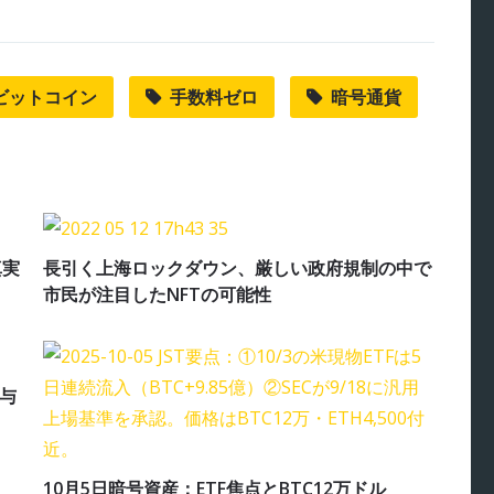
ビットコイン
手数料ゼロ
暗号通貨
真実
長引く上海ロックダウン、厳しい政府規制の中で
市民が注目したNFTの可能性
に与
10月5日暗号資産：ETF焦点とBTC12万ドル