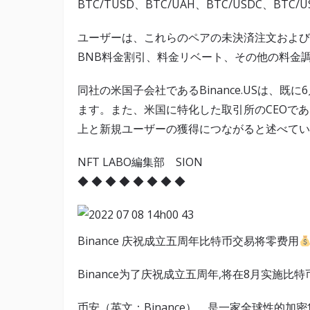
BTC/TUSD、BTC/UAH、BTC/USDC、BTC/U
ユーザーは、これらのペアの未決済注文および
BNB料金割引、料金リベート、その他の料金
同社の米国子会社であるBinance.USは、
ます。また、米国に特化した取引所のCEOであるB
上と新規ユーザーの獲得につながると述べてい
NFT LABO編集部 SION
◆ ◆ ◆ ◆ ◆ ◆ ◆ ◆
Binance 庆祝成立五周年比特币交易将零费用
Binance为了庆祝成立五周年,将在8月实施比
币安（英文：Binance），是一家全球性的加