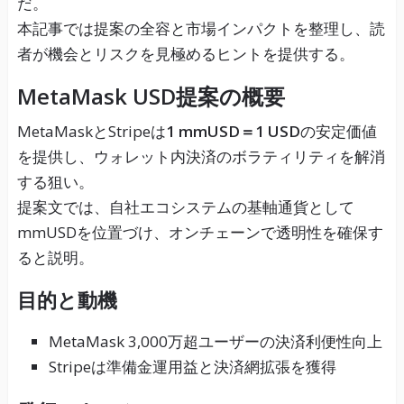
だ。
本記事では提案の全容と市場インパクトを整理し、読
者が機会とリスクを見極めるヒントを提供する。
MetaMask USD提案の概要
MetaMaskとStripeは
1 mmUSD＝1 USD
の安定価値
を提供し、ウォレット内決済のボラティリティを解消
する狙い。
提案文では、自社エコシステムの基軸通貨として
mmUSDを位置づけ、オンチェーンで透明性を確保す
ると説明。
目的と動機
MetaMask 3,000万超ユーザーの決済利便性向上
Stripeは準備金運用益と決済網拡張を獲得