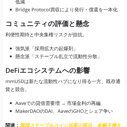
低減
Bridge Protocol買収により発行・償還を一本化
コミュニティの評価と懸念
利便性期待と中央集権リスクが拮抗。
強気派「採用拡大の起爆剤」
懸念派「ステーブル乱立で流動性分散」
DeFiエコシステムへの影響
mmUSDは新たな流動性ハブになり得る一方、既存通
貨と競合。
Aaveでの貸借需要増 → 市場金利の再編
MakerDAOのDAI、AaveのGHOとシェア争い
関連：
韓国ステーブルコイン法案が提出、金融主権を