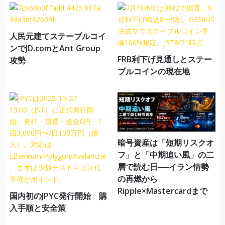
人民元建てステーブルコイ
ンでJD.comとAnt Group
FRB利下げ見通しとステー
攻勢
ブルコインの現在地
暗号資産は「短期リスクオ
フ」と「中期追い風」の二
層で読む日──イラン情勢
の再燃から
Ripple×Mastercardまで
国内初のJPYC発行開始 購
入手順と安全策