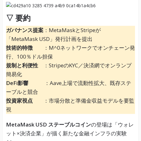
▽
要約
ガバナンス提案
：MetaMaskとStripeが
「MetaMask USD」発行計画を提出
技術的特徴
：M^0ネットワークでオンチェーン発
行、100％ドル担保
規制と利便性
：StripeのKYC／決済網でオンランプ
簡易化
DeFi影響
：Aave上場で流動性拡大、既存ステ
ーブルと競合
投資家視点
：市場分散と準備金収益モデルを要監
視
MetaMask USD ステーブルコイン
の登場は「ウォレ
ット×決済企業」が描く新たな金融インフラの実験