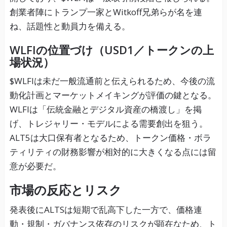
創業者陣にトランプ一家とWitkoff兄弟らが名を連
ね、話題性と動員力を備える。
WLFIの位置づけ（USD1／トークンの上
場状況）
$WLFIは未だ一般流通前と伝えられるため、今後の流
動化計画とマーケットメイキングが評価の鍵となる。
WLFIは「伝統金融とデジタル資産の橋渡し」を掲
げ、トレジャリー・モデルによる需要創出を狙う。
ALT5は大口保有者となるため、トークン価格・ボラ
ティリティの財務影響が相対的に大きくなる点には留
意が必要だ。
市場の反応とリスク
発表後にALTSは短期で乱高下した一方で、価格連
動・規制・ガバナンス依存のリスクが顕在なため、ト