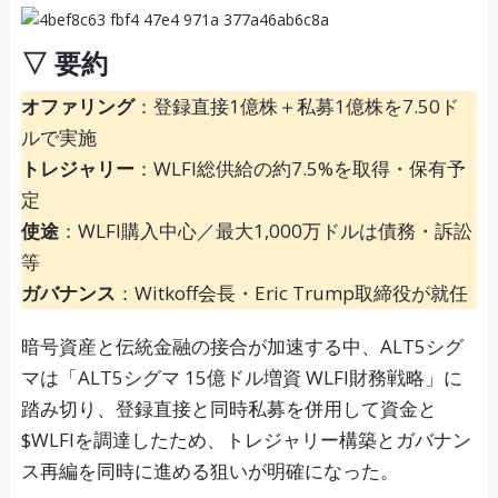
▽ 要約
オファリング
：登録直接1億株＋私募1億株を7.50ド
ルで実施
トレジャリー
：WLFI総供給の約7.5%を取得・保有予
定
使途
：WLFI購入中心／最大1,000万ドルは債務・訴訟
等
ガバナンス
：Witkoff会長・Eric Trump取締役が就任
暗号資産と伝統金融の接合が加速する中、ALT5シグ
マは「ALT5シグマ 15億ドル増資 WLFI財務戦略」に
踏み切り、登録直接と同時私募を併用して資金と
$WLFIを調達したため、トレジャリー構築とガバナン
ス再編を同時に進める狙いが明確になった。