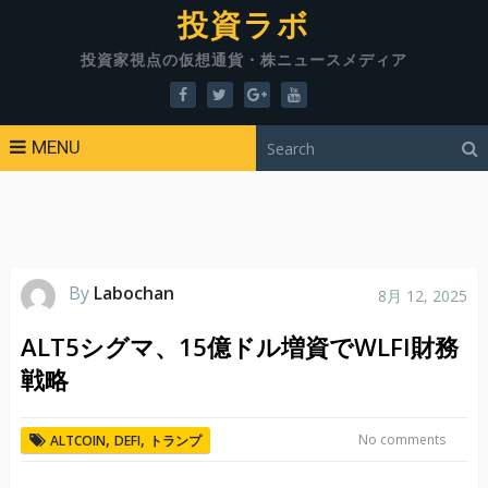
投資ラボ
投資家視点の仮想通貨・株ニュースメディア
MENU
By
Labochan
8月 12, 2025
ALT5シグマ、15億ドル増資でWLFI財務
戦略
,
,
No comments
ALTCOIN
DEFI
トランプ