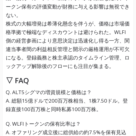
ークン保有の評価変動が財務に与える影響は無視でき
ない。
株式の大幅増発は希薄化懸念を伴うが、価格は市場価
格準拠で極端なディスカウントは避けられた。WLFI
側の経営参画により意思決定は迅速化し得る一方、関
連当事者間の利益相反管理と開示の厳格運用が不可欠
になる。登録義務と株主承認のタイムライン管理、ロ
ックアップ解除後のフローにも注目が集まる。
▽ FAQ
Q. ALT5シグマの増資規模と価格は？
A. 総額15億ドルで200百万株相当、1株7.50ドル。登
録直接100百万株と同時私募100百万株。
Q. WLFIトークンの保有比率は？
A. オファリング成立後に総供給の約7.5%を保有見込