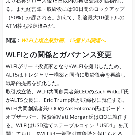
より私募クローズ後15日以内の再販登録を義務付け
る。また経営陣・取締役には90日間のロックアップ
（50%）が課される。加えて、別途最大10億ドルの
ATM枠も設定済みだ。
関連：
WLFI上場企業計画、15億ドル調達へ
WLFIとの関係とガバナンス変更
WLFIがリード投資家となり$WLFIを拠出したため、
ALT5はトレジャリー構築と同時に取締役会を再編し
戦略的提携を強化した。
取引成立後、WLFI共同創業者兼CEOのZach Witkoff氏
がALT5会長に、Eric Trump氏が取締役に就任する。
WLFI共同創業者兼COOのZak Folkman氏はボード・
オブザーバー、投資家Matt Morgan氏はCIOに就任す
る。WLFIはUSD建てステーブルコイン「USD1」を展
開しており、$WLFIは一般取引前段階と報じられる。