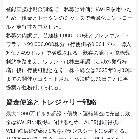
登録直接は現金調達で、私募は対価に$WLFIを用いた
ため、現金とトークンのミックスで希薄化コントロー
ルと実行性を両立した。
私募の内訳は、普通株1,000,000株とプレファンド・
ワラント99,000,000株分（行使価格0.001ドル、購入
対価7.499ドル）で構成される。既存の発行可能株数
制約を踏まえ、ワラントは株主承認（定款の発行枠
増）後に行使可能となる。株主総会は2025年9月30日
までの開催がコミットされ、否決時は90日ごとに再
提案が義務付けられる。
資金使途とトレジャリー戦略
最大1,000万ドルを訴訟・債務・運転資金に充当し残
余は$WLFIの取得に向けるため、ALT5は取得後に
WLFI総供給の約7.5%をバランスシートに保有する。