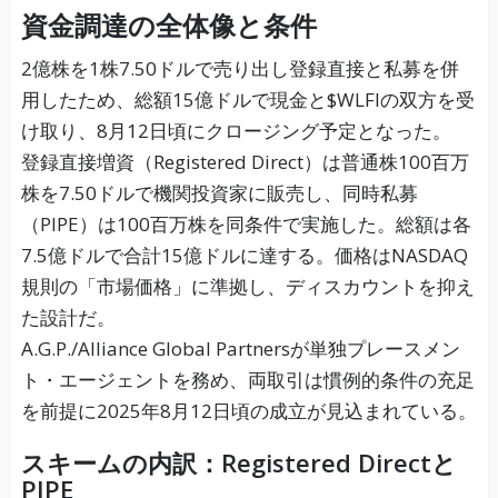
資金調達の全体像と条件
2億株を1株7.50ドルで売り出し登録直接と私募を併
用したため、総額15億ドルで現金と$WLFIの双方を受
け取り、8月12日頃にクロージング予定となった。
登録直接増資（Registered Direct）は普通株100百万
株を7.50ドルで機関投資家に販売し、同時私募
（PIPE）は100百万株を同条件で実施した。総額は各
7.5億ドルで合計15億ドルに達する。価格はNASDAQ
規則の「市場価格」に準拠し、ディスカウントを抑え
た設計だ。
A.G.P./Alliance Global Partnersが単独プレースメン
ト・エージェントを務め、両取引は慣例的条件の充足
を前提に2025年8月12日頃の成立が見込まれている。
スキームの内訳：Registered Directと
PIPE