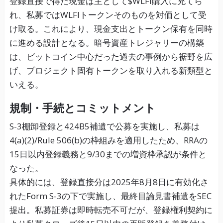
登録直接で得た現金は主として$WLFI購入に充てら
れ、私募ではWLFIトークンそのものを対価として受
け取る。これにより、現金支出とトークン保有を同時
に進める設計となる。暗号資産トレジャリーの構築
は、ビットコイン中心だった過去の事例から裾野を広
げ、プロジェクト固有トークンを取り入れる新類型と
いえる。
規制・手続とコミットメント
S-3棚卸登録と424B5補遺で公募を実施し、私募は
4(a)(2)/Rule 506(b)の枠組みを適用したため、RRAの
15日以内登録義務と9/30までの増資枠承認が条件と
なった。
具体的には、登録直接分は2025年8月8日に有効化さ
れたForm S-3の下で実施し、最終目論見書補遺をSEC
提出。私募証券は即時転売不可だが、登録権利契約に