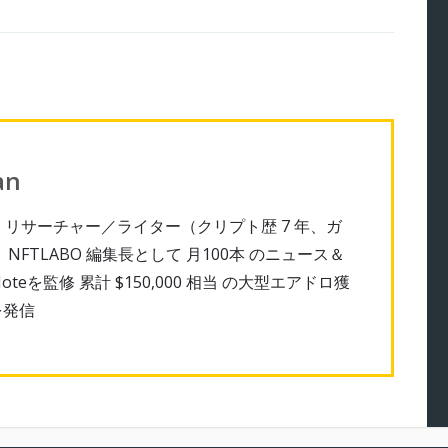
an
NFT リサーチャー／ライター（クリプト歴 7 年、ガ
） NFTLABO 編集長として 月100本 のニュース＆
oteを監修
累計 $150,000 相当 の大型エアドロ獲
を発信