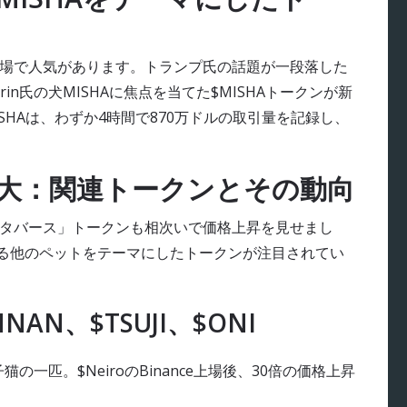
市場で人気があります。トランプ氏の話題が一段落した
uterin氏の犬MISHAに焦点を当てた$MISHAトークンが新
SHAは、わずか4時間で870万ドルの取引量を記録し、
の拡大：関連トークンとその動向
「犬メタバース」トークンも相次いで価格上昇を見せまし
れる他のペットをテーマにしたトークンが注目されてい
AN、$TSUJI、$ONI
猫の一匹。$NeiroのBinance上場後、30倍の価格上昇
。