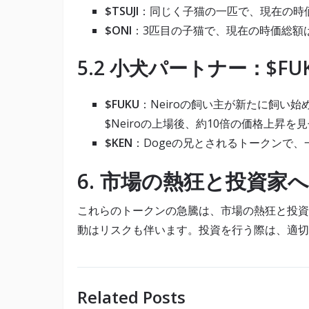
$TSUJI
：同じく子猫の一匹で、現在の時
$ONI
：3匹目の子猫で、現在の時価総額は
5.2
小犬パートナー：$FUK
$FUKU
：Neiroの飼い主が新たに飼い
$Neiroの上場後、約10倍の価格上昇を
$KEN
：Dogeの兄とされるトークンで
6.
市場の熱狂と投資家
これらのトークンの急騰は、市場の熱狂と投資
動はリスクも伴います。投資を行う際は、適切
Related Posts