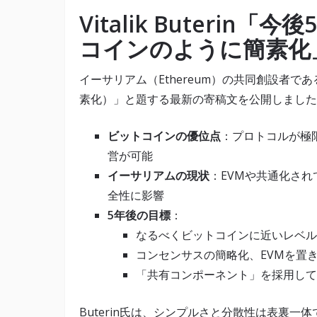
Vitalik Buteri
コインのように簡素化
イーサリアム（Ethereum）の共同創設者であるVitali
素化）」と題する最新の寄稿文を公開しました
ビットコインの優位点
：プロトコルが極
営が可能
イーサリアムの現状
：EVMや共通化さ
全性に影響
5年後の目標
：
なるべくビットコインに近いレベル
コンセンサスの簡略化、EVMを置
「共有コンポーネント」を採用して
Buterin氏は、シンプルさと分散性は表裏