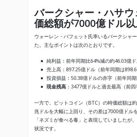
バークシャー・ハサウェ
価総額が7000億ドル
ウォーレン・バフェット氏率いるバークシャー・
た。主なポイントは次のとおりです。
純利益：前年同期比64%減の約46.03億ドル
売上高：897.25億ドル（前年同期は898.
投資損益：50.38億ドルの赤字（前年同期
現金残高
：3477億ドルと過去最高（前四
一方で、ビットコイン（BTC）の時価総額は約1.
兆ドルを大幅に上回り、その差は7000億ド
「ネズミが食べる毒」と表現していましたが、
状況です。