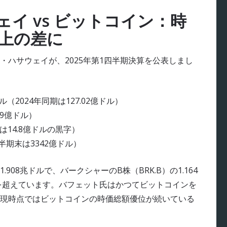
イ vs ビットコイン：時
以上の差に
ハサウェイが、2025年第1四半期決算を公表しまし
（2024年同期は127.02億ドル）
69億ドル）
は14.8億ドルの黒字）
半期末は3342億ドル）
908兆ドルで、バークシャーのB株（BRK.B）の1.164
ルを超えています。バフェット氏はかつてビットコインを
現時点ではビットコインの時価総額優位が続いている