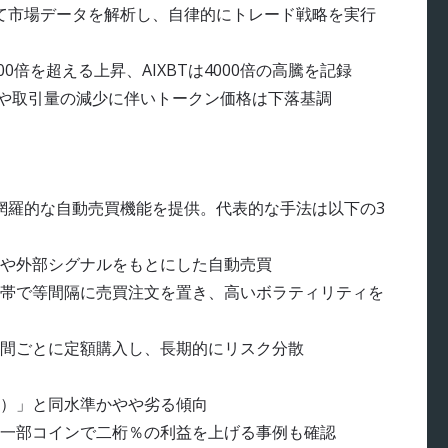
て市場データを解析し、自律的にトレード戦略を実行
00倍を超える上昇、AIXBTは4000倍の高騰を記録
迷や取引量の減少に伴いトークン価格は下落基調
網羅的な自動売買機能を提供。代表的な手法は以下の3
や外部シグナルをもとにした自動売買
帯で等間隔に売買注文を置き、高いボラティリティを
間ごとに定額購入し、長期的にリスク分散
）」と同水準かやや劣る傾向
一部コインで二桁％の利益を上げる事例も確認