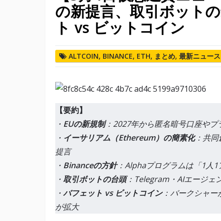
の新提言、取引ボットの
ト vs ビットコイン
ALTCOIN
,
BINANCE
,
ETH
,
まとめ
,
最新ニュー
【要約】
・
EUの新規制
：2027年から匿名暗号口座や
・
イーサリアム（Ethereum）の簡素化
：共同
提言
・
Binanceの方針
：Alphaプログラムは「1人
・
取引ボットの台頭
：Telegram・AIエージ
・
バフェット vs ビットコイン
：バークシャー
が拡大