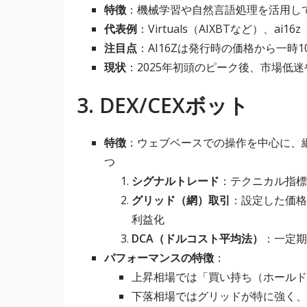
特徴
：機械学習や自然言語処理を活用し
代表例
：Virtuals（AIXBTなど）、ai16z
注目点
：AI16Zは発行時の価格から一時1
現状
：2025年初頭のピーク後、市場低
3. DEX/CEXボット
特徴
：ウェブベースでの操作を中心に、
つ
シグナルトレード
：テクニカル指標
グリッド（網）取引
：設定した価格
利益化
DCA（ドルコスト平均法）
：一定期
パフォーマンスの特徴
：
上昇相場では「買い持ち（ホールド
下落相場ではグリッドが特に強く、