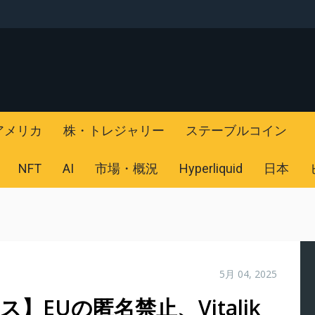
アメリカ
株・トレジャリー
ステーブルコイン
NFT
AI
市場・概況
Hyperliquid
日本
5月 04, 2025
】EUの匿名禁止、Vitalik