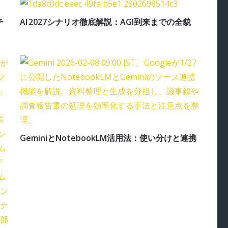
チ
AI 2027シナリオ徹底解説：AGI到来までの全貌
GeminiとNotebookLM活用法：使い分けと連携