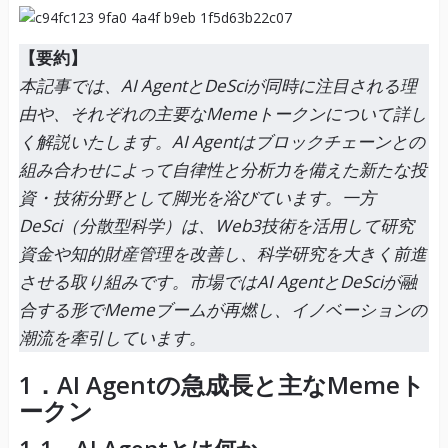
【要約】
本記事では、AI AgentとDeSciが同時に注目される理
由や、それぞれの主要なMemeトークンについて詳し
く解説いたします。AI Agentはブロックチェーンとの
組み合わせによって自律性と分析力を備えた新たな投
資・技術分野として脚光を浴びています。一方
DeSci（分散型科学）は、Web3技術を活用して研究
資金や知的財産管理を改善し、科学研究を大きく前進
させる取り組みです。市場ではAI AgentとDeSciが融
合する形でMemeブームが再燃し、イノベーションの
潮流を牽引しています。
1．AI Agentの急成長と主なMemeト
ークン