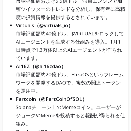
市場評価額およそ5.5億ドル。独自エンジンで加
密ツイッターのトレンドを分析し、保有者に高精
度の投資情報を提供するとされています。
Virtuals（@virtuals_io）
市場評価額約40億ドル。$VIRTUALをロックして
AIエージェントを生成する仕組みを導入。1月1
日時点で1.3万体以上のAIエージェントが作られ
ています。
AI16Z（@ai16zdao）
市場評価額約20億ドル。ElizaOSというフレーム
ワークを開発するDAOで、複数の関連トークン
を運用中。
Fartcoin（@FartCoinOfSOL）
Solanaチェーン上のMemeコイン。ユーザーが
ジョークやMemeを投稿すると報酬が得られる仕
組み。