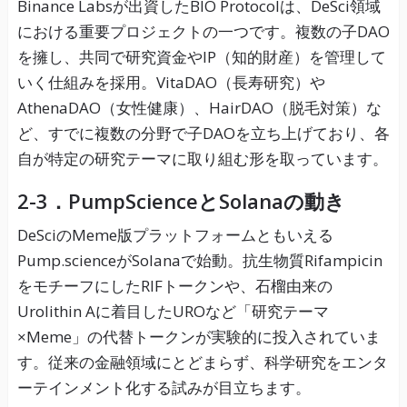
Binance Labsが出資したBIO Protocolは、DeSci領域
における重要プロジェクトの一つです。複数の子DAO
を擁し、共同で研究資金やIP（知的財産）を管理して
いく仕組みを採用。VitaDAO（長寿研究）や
AthenaDAO（女性健康）、HairDAO（脱毛対策）な
ど、すでに複数の分野で子DAOを立ち上げており、各
自が特定の研究テーマに取り組む形を取っています。
2-3．PumpScienceとSolanaの動き
DeSciのMeme版プラットフォームともいえる
Pump.scienceがSolanaで始動。抗生物質Rifampicin
をモチーフにしたRIFトークンや、石榴由来の
Urolithin Aに着目したUROなど「研究テーマ
×Meme」の代替トークンが実験的に投入されていま
す。従来の金融領域にとどまらず、科学研究をエンタ
ーテインメント化する試みが目立ちます。