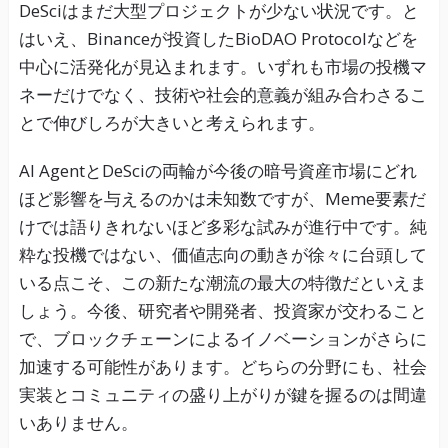
DeSciはまだ大型プロジェクトが少ない状況です。と
はいえ、Binanceが投資したBioDAO Protocolなどを
中心に活発化が見込まれます。いずれも市場の投機マ
ネーだけでなく、技術や社会的意義が組み合わさるこ
とで伸びしろが大きいと考えられます。
AI AgentとDeSciの両輪が今後の暗号資産市場にどれ
ほど影響を与えるのかは未知数ですが、Meme要素だ
けでは語りきれないほど多彩な試みが進行中です。純
粋な投機ではない、価値志向の動きが徐々に台頭して
いる点こそ、この新たな潮流の最大の特徴だといえま
しょう。今後、研究者や開発者、投資家が交わること
で、ブロックチェーンによるイノベーションがさらに
加速する可能性があります。どちらの分野にも、社会
実装とコミュニティの盛り上がりが鍵を握るのは間違
いありません。