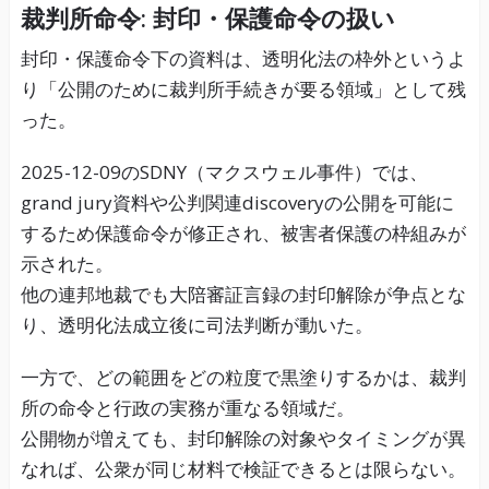
裁判所命令: 封印・保護命令の扱い
封印・保護命令下の資料は、透明化法の枠外というよ
り「公開のために裁判所手続きが要る領域」として残
った。
2025-12-09のSDNY（マクスウェル事件）では、
grand jury資料や公判関連discoveryの公開を可能に
するため保護命令が修正され、被害者保護の枠組みが
示された。
他の連邦地裁でも大陪審証言録の封印解除が争点とな
り、透明化法成立後に司法判断が動いた。
一方で、どの範囲をどの粒度で黒塗りするかは、裁判
所の命令と行政の実務が重なる領域だ。
公開物が増えても、封印解除の対象やタイミングが異
なれば、公衆が同じ材料で検証できるとは限らない。