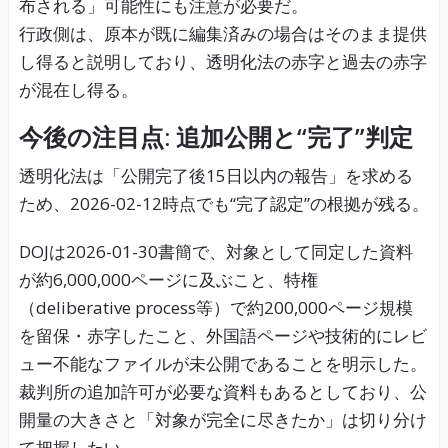
布される」可能性にも注意が必要だ。
行政側は、原本が既に編集済みの場合はそのまま提供
し得ると説明しており、透明化法の赤字と過去の赤字
が混在し得る。
今後の注目点: 追加公開と“完了”判定
透明化法は「公開完了後15日以内の報告」を求める
ため、2026-02-12時点でも“完了認定”の根拠が残る。
DOJは2026-01-30書簡で、対象として同定した資料
が約6,000,000ページに及ぶこと、特権
（deliberative process等）で約200,000ページ規模
を留保・赤字したこと、外国語ページや技術的にレビ
ュー不能なファイルが未公開であることを明示した。
裁判所の追加許可が必要な資料もあるとしており、公
開量の大きさと「対象が完全に尽きたか」は切り分け
て把握したい。