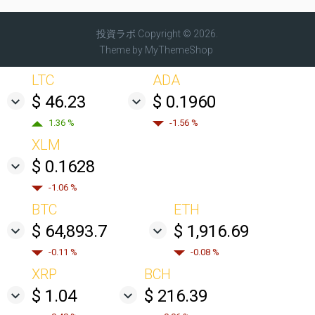
投資ラボ
Copyright © 2026.
Theme by
MyThemeShop
LTC
ADA
$ 46.23
$ 0.1960
1.36 %
-1.56 %
XLM
$ 0.1628
-1.06 %
BTC
ETH
$ 64,893.7
$ 1,916.69
-0.11 %
-0.08 %
XRP
BCH
$ 1.04
$ 216.39