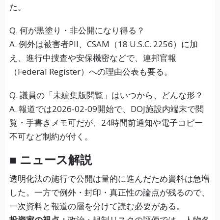
た。
Q. 何が黒塗り・非公開になり得る？
A. 例外は被害者PII、CSAM（18 U.S.C. 2256）に加
え、進行中捜査や安保機密などで、連邦官報
（Federal Register）への理由公表も要る。
Q. 議員の「未編集版閲覧」はいつから、どんな形？
A. 報道では2026-02-09開始で、DOJ施設内端末で閲
覧・手書きメモ可だが、24時間前通知や電子コピー
不可など制約が付く。
■ ニュース解説
透明化法の施行で公開は量的に進んだため資料は急増
した。一方で例外・封印・真正性の論点が残るので、
一次資料と報道の層を分けて読む必要がある。
投資家の視点：
政治・規制リスクの評価では、人物名