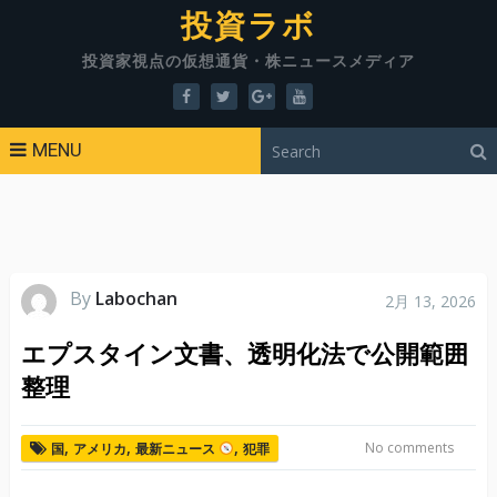
投資ラボ
投資家視点の仮想通貨・株ニュースメディア
MENU
By
Labochan
2月 13, 2026
エプスタイン文書、透明化法で公開範囲
整理
,
,
,
No comments
国
アメリカ
最新ニュース
犯罪