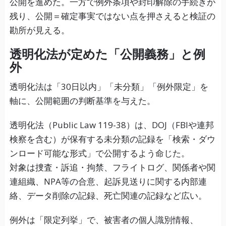
公開を進めた。一方で例外条項や封印解除の手続きが
残り、公開＝確定事実ではない点を押さえると検証の
勘所が見える。
透明化法が定めた「公開義務」と例
外
透明化法は「30日以内」「未分類」「例外限定」を
軸に、公開範囲の判断基準を与えた。
透明化法（Public Law 119-38）は、DOJ（FBIや連邦
検察を含む）が保有する未分類の記録を「検索・ダウ
ンロード可能な形式」で公開するよう命じた。
対象は捜査・訴追・拘禁、フライトログ、関係者や関
連組織、NPA等の合意、起訴見送りに関する内部連
絡、データ削除の記録、死亡関連の記録など広い。
例外は「限定列挙」で、被害者の個人識別情報、