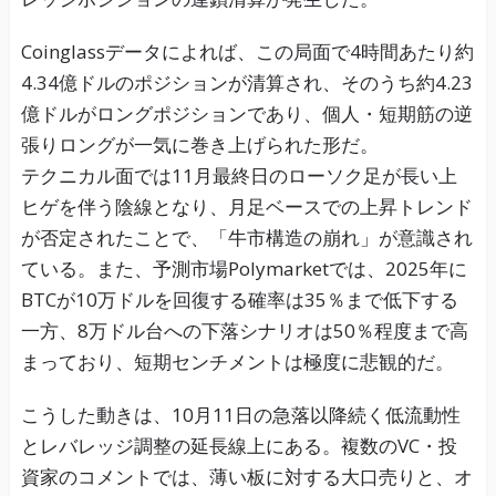
Coinglassデータによれば、この局面で4時間あたり約
4.34億ドルのポジションが清算され、そのうち約4.23
億ドルがロングポジションであり、個人・短期筋の逆
張りロングが一気に巻き上げられた形だ。
テクニカル面では11月最終日のローソク足が長い上
ヒゲを伴う陰線となり、月足ベースでの上昇トレンド
が否定されたことで、「牛市構造の崩れ」が意識され
ている。また、予測市場Polymarketでは、2025年に
BTCが10万ドルを回復する確率は35％まで低下する
一方、8万ドル台への下落シナリオは50％程度まで高
まっており、短期センチメントは極度に悲観的だ。
こうした動きは、10月11日の急落以降続く低流動性
とレバレッジ調整の延長線上にある。複数のVC・投
資家のコメントでは、薄い板に対する大口売りと、オ