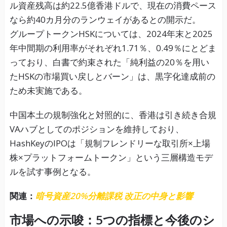
ル資産残高は約22.5億香港ドルで、現在の消費ペース
なら約40カ月分のランウェイがあるとの開示だ。
グループトークンHSKについては、2024年末と2025
年中間期の利用率がそれぞれ1.71％、0.49％にとどま
っており、白書で約束された「純利益の20％を用い
たHSKの市場買い戻しとバーン」は、黒字化達成前の
ため未実施である。
中国本土の規制強化と対照的に、香港は引き続き合規
VAハブとしてのポジションを維持しており、
HashKeyのIPOは「規制フレンドリーな取引所×上場
株×プラットフォームトークン」という三層構造モデ
ルを試す事例となる。
関連：
暗号資産20%分離課税 改正の中身と影響
市場への示唆：5つの指標と今後のシ