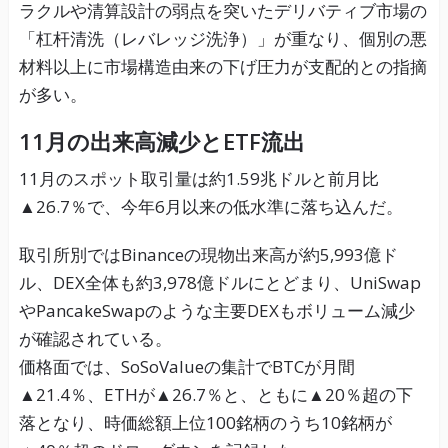
ラクルや清算設計の弱点を突いたデリバティブ市場の
「杠杆清洗（レバレッジ洗浄）」が重なり、個別の悪
材料以上に市場構造由来の下げ圧力が支配的との指摘
が多い。
11月の出来高減少とETF流出
11月のスポット取引量は約1.59兆ドルと前月比
▲26.7％で、今年6月以来の低水準に落ち込んだ。
取引所別ではBinanceの現物出来高が約5,993億ド
ル、DEX全体も約3,978億ドルにとどまり、UniSwap
やPancakeSwapのような主要DEXもボリューム減少
が確認されている。
価格面では、SoSoValueの集計でBTCが月間
▲21.4％、ETHが▲26.7％と、ともに▲20％超の下
落となり、時価総額上位100銘柄のうち10銘柄が