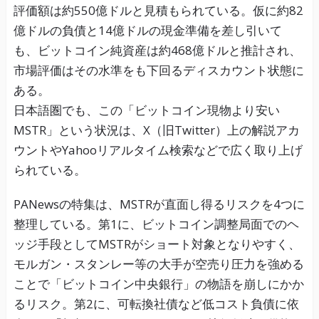
評価額は約550億ドルと見積もられている。仮に約82
億ドルの負債と14億ドルの現金準備を差し引いて
も、ビットコイン純資産は約468億ドルと推計され、
市場評価はその水準をも下回るディスカウント状態に
ある。
日本語圏でも、この「ビットコイン現物より安い
MSTR」という状況は、X（旧Twitter）上の解説アカ
ウントやYahooリアルタイム検索などで広く取り上げ
られている。
PANewsの特集は、MSTRが直面し得るリスクを4つに
整理している。第1に、ビットコイン調整局面でのヘ
ッジ手段としてMSTRがショート対象となりやすく、
モルガン・スタンレー等の大手が空売り圧力を強める
ことで「ビットコイン中央銀行」の物語を崩しにかか
るリスク。第2に、可転換社債など低コスト負債に依