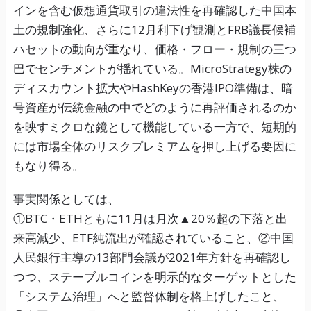
インを含む仮想通貨取引の違法性を再確認した中国本
土の規制強化、さらに12月利下げ観測とFRB議長候補
ハセットの動向が重なり、価格・フロー・規制の三つ
巴でセンチメントが揺れている。MicroStrategy株の
ディスカウント拡大やHashKeyの香港IPO準備は、暗
号資産が伝統金融の中でどのように再評価されるのか
を映すミクロな鏡として機能している一方で、短期的
には市場全体のリスクプレミアムを押し上げる要因に
もなり得る。
事実関係としては、
①BTC・ETHともに11月は月次▲20％超の下落と出
来高減少、ETF純流出が確認されていること、②中国
人民銀行主導の13部門会議が2021年方針を再確認し
つつ、ステーブルコインを明示的なターゲットとした
「システム治理」へと監督体制を格上げしたこと、