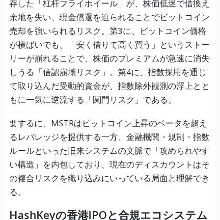
存した「杠杆フライホイール」が、株価低迷で借換え
余地を失い、現金償還を迫られることでビットコイン
売却を強いられるリスク。第3に、ビットコイン価格
が横ばいでも、「安く借りて高く買う」というストー
リーが崩れることで、株価のプレミアムが急速に消失
しうる「信認崩壊リスク」。第4に、指数採用を通じ
て取り込んだ受動的資金が、指数除外観測の浮上とと
もに一気に逆流する「関門リスク」である。
要するに、MSTRはビットコイン上昇のベータを超え
るレバレッジを提供する一方、金融機関・規制・指数
ルールといった旧来システムの文脈で「攻められやす
い構造」を内包しており、現在のディスカウントはそ
の複合リスクを織り込みにいっている局面と理解でき
る。
HashKeyの香港IPOと合規エコシステム