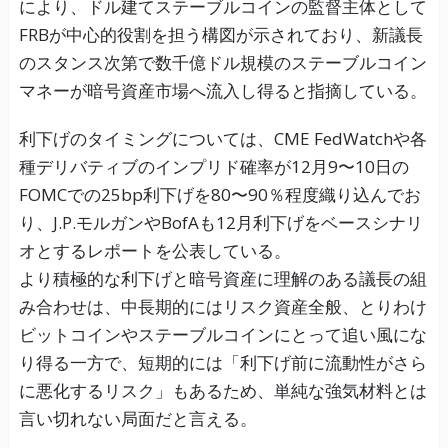
により、ドル建てステーブルコインの監督主体として
FRBが中心的役割を担う構図が示されており、新議長
のスタンス次第で数千億ドル規模のステーブルコイン
マネーが暗号資産市場へ流入し得ると指摘している。
利下げのタイミングについては、CME FedWatchや各
種デリバティブのインプリド確率が12月9〜10日の
FOMCでの25bp利下げを80〜90％程度織り込んでお
り、J.P.モルガンやBofAも12月利下げをベースシナリ
オとするレポートを公表している。
より積極的な利下げと暗号資産に理解のある議長の組
み合わせは、中長期的にはリスク資産全般、とりわけ
ビットコインやステーブルコインにとって追い風にな
り得る一方で、短期的には「利下げ前に流動性がさら
に悪化するリスク」もあるため、単純な強気材料とは
言い切れない局面だと言える。