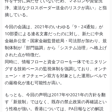
件を十分に満たせていないため、マネロンや資金洗
浄、違法なクロスボーダー送金のリスクが高い」と指
摘している。
今回の会議は、2021年のいわゆる「9・24通知」が
10部委による連名文書だったのに対し、新たに中央
金融弁公室・国家金融監督総局・司法部が加わり、規
制体制が「部門協調」から「システム治理」へ格上げ
された点が特徴だ。
同時に、情報フローと資金フローを一体でモニタリン
グする技術ベースの監視体制を強調しており、オンチ
ェーン・オフチェーン双方を対象とした運用レベルで
の厳格化が進む可能性が高い。
もっとも、今回の声明は2017年や2021年の方針を翻
す「新規制」ではなく、既存の禁止政策の再確認とい
う性格が強い。香港については、PA日報などの解説