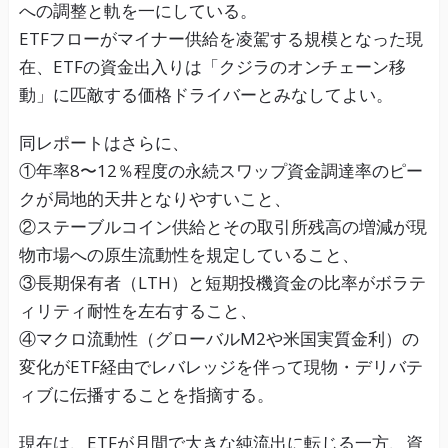
への調整と軌を一にしている。
ETFフローがマイナー供給を凌駕する規模となった現
在、ETFの資金出入りは「クジラのオンチェーン移
動」に匹敵する価格ドライバーとみなしてよい。
同レポートはさらに、
①年率8〜12％程度の永続スワップ資金調達率のピー
クが局地的天井となりやすいこと、
②ステーブルコイン供給とその取引所残高の増減が現
物市場への原生流動性を規定していること、
③長期保有者（LTH）と短期投機資金の比率がボラテ
ィリティ耐性を左右すること、
④マクロ流動性（グローバルM2や米国実質金利）の
変化がETF経由でレバレッジを伴って現物・デリバテ
ィブに伝播することを指摘する。
現在は、ETFが月間で大きな純流出に転じる一方、資