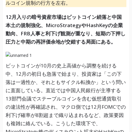
ルコイン規制の行方を左右。
12月入りの暗号資産市場はビットコイン続落と中国
本土の規制強化、MicroStrategyやHashKeyの企業
動向、FRB人事と利下げ観測が重なり、短期の下押し
圧力と中期の再評価余地が交錯する局面にある。
ビットコインが10月の史上高値から調整を続ける
中、12月の初日も急落で始まり、投資家は「この下
落は一過性か、それともサイクル転換か」という問い
に直面している。直近では中国人民銀行が主導する
13部門会議でステーブルコインを含む仮想通貨取引
の違法性が再確認され、マクロ側では12月FOMCでの
利下げ確率が8割超まで織り込まれるなど、政策要因
も複雑に絡んでいる。こうした環境下で、
MicroStrategy株のディスカウント拡大やHashKeyの