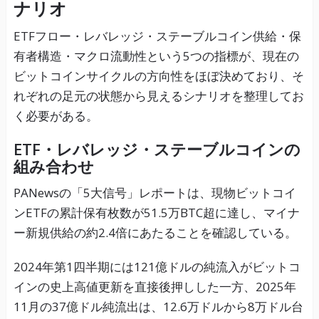
ナリオ
ETFフロー・レバレッジ・ステーブルコイン供給・保
有者構造・マクロ流動性という5つの指標が、現在の
ビットコインサイクルの方向性をほぼ決めており、そ
れぞれの足元の状態から見えるシナリオを整理してお
く必要がある。
ETF・レバレッジ・ステーブルコインの
組み合わせ
PANewsの「5大信号」レポートは、現物ビットコイ
ンETFの累計保有枚数が51.5万BTC超に達し、マイナ
ー新規供給の約2.4倍にあたることを確認している。
2024年第1四半期には121億ドルの純流入がビットコ
インの史上高値更新を直接後押しした一方、2025年
11月の37億ドル純流出は、12.6万ドルから8万ドル台