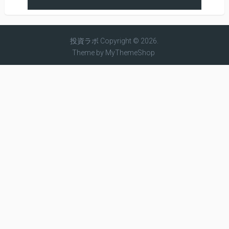
投資ラボ
Copyright © 2026.
Theme by
MyThemeShop
BTC
ETH
$ 64,910.3
$ 1,916.65
0.79 %
0.42 %
XRP
BCH
$ 1.02
$ 216.23
-1.01 %
1.31 %
LTC
ADA
$ 45.34
$ 0.2014
-0.04 %
-0.39 %
XLM