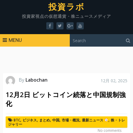
投資ラボ
投資家視点の仮想通貨・株ニュースメディア
MENU
By
Labochan
12月 02, 2025
12月2日 ビットコイン続落と中国規制強
化
,
,
,
,
,
,
BTC
ビジネス
まとめ
中国
市場・概況
最新ニュース
株・トレ
ジャリー
No comments