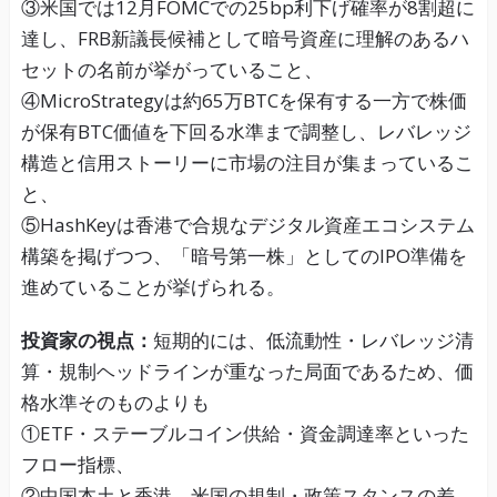
③米国では12月FOMCでの25bp利下げ確率が8割超に
達し、FRB新議長候補として暗号資産に理解のあるハ
セットの名前が挙がっていること、
④MicroStrategyは約65万BTCを保有する一方で株価
が保有BTC価値を下回る水準まで調整し、レバレッジ
構造と信用ストーリーに市場の注目が集まっているこ
と、
⑤HashKeyは香港で合規なデジタル資産エコシステム
構築を掲げつつ、「暗号第一株」としてのIPO準備を
進めていることが挙げられる。
投資家の視点：
短期的には、低流動性・レバレッジ清
算・規制ヘッドラインが重なった局面であるため、価
格水準そのものよりも
①ETF・ステーブルコイン供給・資金調達率といった
フロー指標、
②中国本土と香港、米国の規制・政策スタンスの差