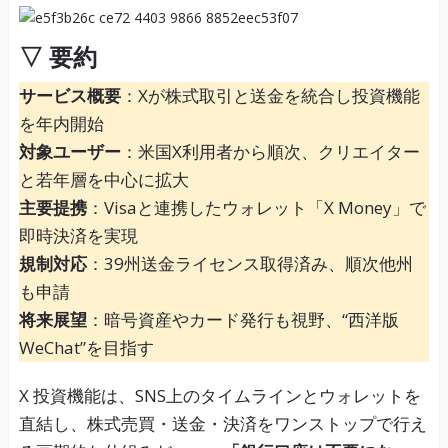
▽ 要約
サービス概要
：Xが株式取引と送金を統合し投資機能
を年内開始
対象ユーザー
：米国X利用者から順次、クリエイター
と若年層を中心に拡大
主要提携
：Visaと連携したウォレット「X Money」で
即時決済を実現
規制対応
：39州送金ライセンス取得済み、順次他州
も申請
将来展望
：暗号資産やカード発行も視野、“西洋版
WeChat”を目指す
X 投資機能は、SNS上のタイムラインとウォレットを
直結し、株式売買・送金・決済をワンストップで行え