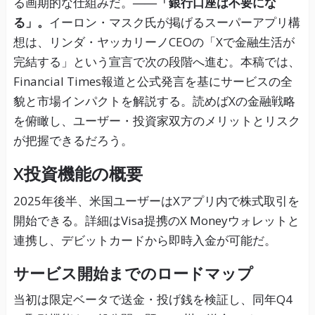
る画期的な仕組みだ。
――「銀行口座は不要にな
る」。
イーロン・マスク氏が掲げるスーパーアプリ構
想は、リンダ・ヤッカリーノCEOの「Xで金融生活が
完結する」という宣言で次の段階へ進む。本稿では、
Financial Times報道と公式発言を基にサービスの全
貌と市場インパクトを解説する。読めばXの金融戦略
を俯瞰し、ユーザー・投資家双方のメリットとリスク
が把握できるだろう。
X投資機能の概要
2025年後半、米国ユーザーはXアプリ内で株式取引を
開始できる。詳細はVisa提携のX Moneyウォレットと
連携し、デビットカードから即時入金が可能だ。
サービス開始までのロードマップ
当初は限定ベータで送金・投げ銭を検証し、同年Q4