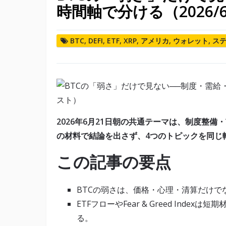
時間軸で分ける（2026/
BTC
,
DEFI
,
ETF
,
XRP
,
アメリカ
,
ウォレット
,
ス
2026年6月21日朝の共通テーマは、制度整
の材料で結論を出さず、4つのトピックを同じ
この記事の要点
BTCの弱さは、価格・心理・清算だけ
ETFフローやFear & Greed Ind
る。