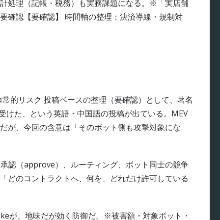
計処理（記帳・税務）も実務課題になる。※「実店舗
要確認【要確認】 時間軸の整理：決済導線・規制対
＋恒常的リスク 投稿ベースの整理（要確認）として、著名
を受けた、という英語・中国語の投稿が出ている。MEV
だが、今回の含意は「そのボット側も攻撃対象にな
承認（approve）、ルーティング、ボット同士の競争
「どのコントラクトへ、何を、どれだけ許可している
evokeが、地味だが効く防御だ。※被害額・対象ボット・