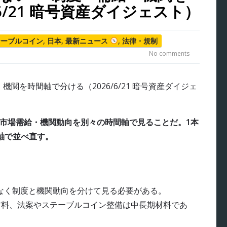
6/21 暗号資産ダイジェスト）
テーブルコイン
,
日本
,
最新ニュース
,
法律・規制
No comments
備・市場需給・機関動向を別々の時間軸で見ることだ。1本
軸で並べ直す。
でなく制度と機関動向を分けて見る必要がある。
exは短期材料、法案やステーブルコイン整備は中長期材料であ