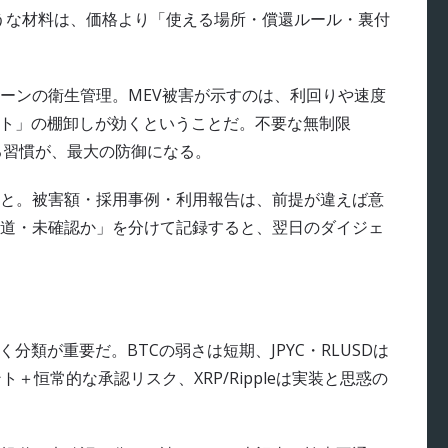
のような材料は、価格より「使える場所・償還ルール・裏付
ーンの衛生管理。MEV被害が示すのは、利回りや速度
ラクト」の棚卸しが効くということだ。不要な無制限
認する習慣が、最大の防御になる。
と。被害額・採用事例・利用報告は、前提が違えば意
道・未確認か」を分けて記録すると、翌日のダイジェ
く分類が重要だ。BTCの弱さは短期、JPYC・RLUSDは
＋恒常的な承認リスク、XRP/Rippleは実装と思惑の