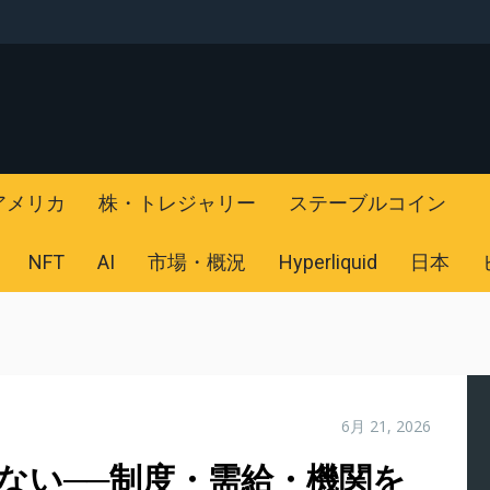
アメリカ
株・トレジャリー
ステーブルコイン
NFT
AI
市場・概況
Hyperliquid
日本
6月 21, 2026
見ない──制度・需給・機関を