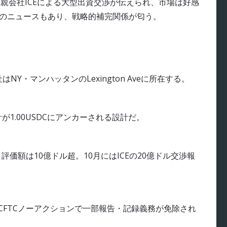
YSE親会社ICEによる大型出資交渉が伝えられ、市場は好感
タ連携のニュースもあり、戦略的補完関係が匂う。
。本社はNY・マンハッタンのLexington Aveに所在する。
の合計が1.00USDCにアンカーされる設計だ。
報道、評価額は10億ドル超。10月にはICEの20億ドル交渉報
9月のCFTCノーアクションで一部報告・記録義務が免除され