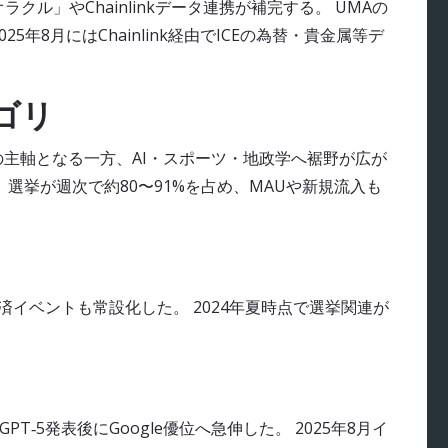
ル」やChainlinkデータ連携が補完する。 UMAの
年8月にはChainlink経由でICEの為替・貴金属等デ
ゴリ
の主軸となる一方、AI・スポーツ・地政学へ裾野が広が
ドル、選挙が週次で約80〜91%を占め、MAUや新規流入も
済イベントも常設化した。 2024年夏時点で選挙関連が
‑5発表後にGoogle優位へ急伸した。 2025年8月イ