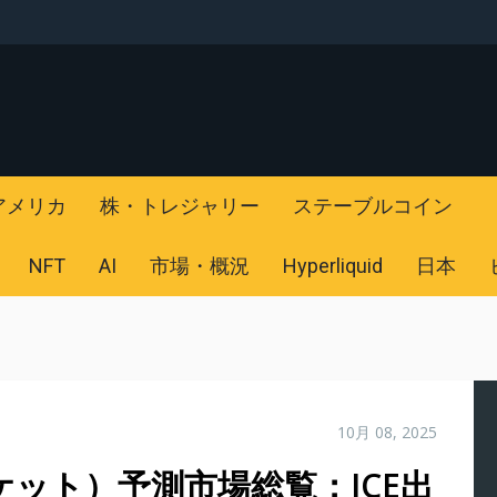
アメリカ
株・トレジャリー
ステーブルコイン
NFT
AI
市場・概況
Hyperliquid
日本
10月 08, 2025
マーケット）予測市場総覧：ICE出