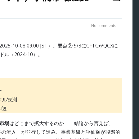
No comments
計
億ドル観測
加速
測市場
はどこまで拡大するのか――結論から言えば、
資本の流入」が並行して進み、事業基盤と評価額が段階的