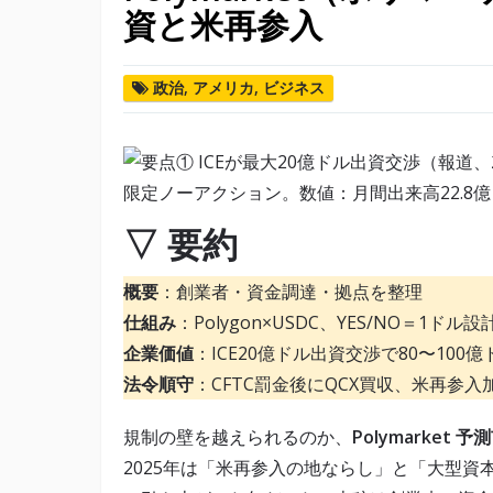
資と米再参入
政治
,
アメリカ
,
ビジネス
▽ 要約
概要
：創業者・資金調達・拠点を整理
仕組み
：Polygon×USDC、YES/NO＝1ドル設
企業価値
：ICE20億ドル出資交渉で80〜100
法令順守
：CFTC罰金後にQCX買収、米再参入
規制の壁を越えられるのか、
Polymarket 予
2025年は「米再参入の地ならし」と「大型