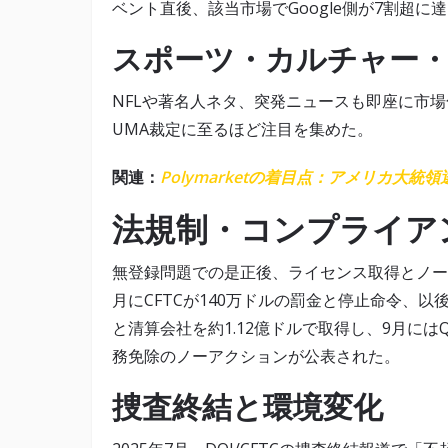
ベント直後、該当市場でGoogle側が7割超に
スポーツ・カルチャー
NFLや著名人ネタ、突発ニュースも即座に市場化
UMA裁定に至るほど注目を集めた。
関連：
Polymarketの着目点：アメリカ大
法規制・コンプライアン
無登録問題での是正後、ライセンス取得とノーア
月にCFTCが140万ドルの罰金と停止命令、以後
と清算会社を約1.12億ドルで取得し、9月に
務免除のノーアクションが公表された。
捜査終結と環境変化