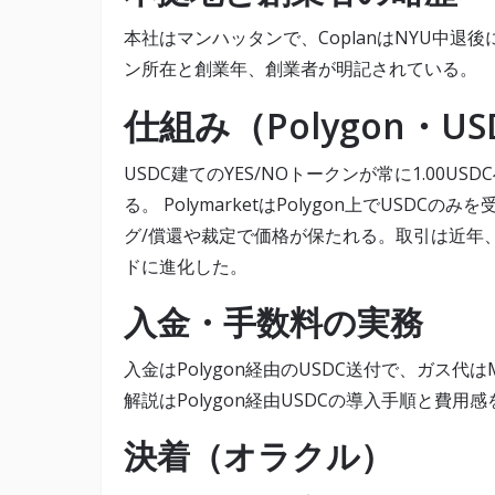
本社はマンハッタンで、CoplanはNYU中退
ン所在と創業年、創業者が明記されている。
仕組み（Polygon・
USDC建てのYES/NOトークンが常に1.00
る。 PolymarketはPolygon上でUSDC
グ/償還や裁定で価格が保たれる。取引は近年
ドに進化した。
入金・手数料の実務
入金はPolygon経由のUSDC送付で、ガス代
解説はPolygon経由USDCの導入手順と費
決着（オラクル）