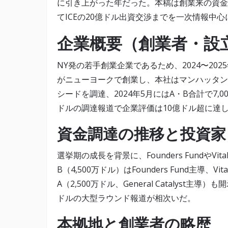
に引き上がった年だった。本稿は創業来の資金
てICEの20億ドル出資交渉までを一次情報中
企業概要（創業者・設
NY発の若手創業企業であるため、2024〜2025年
がニューヨークで創業し、本社はマンハッタンに置か
シードを調達、2024年5月にはA・B合計で7,000
ドルの調達報道で企業評価は10億ドル超に達
資金調達の推移と投資家
選挙期の成長を背景に、Founders FundやVi
B（4,500万ドル）はFounders Fund主導、V
A（2,500万ドル、General Catalyst主導）
ドルの大型ラウンド報道が相次いだ。
本拠地と創業者の略歴