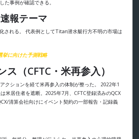
達した事例が確認できる。
・速報テーマ
される。 代表例としてTitan潜水艇行方不明の市場は
統領選挙に向けた予測戦略
ス（CFTC・米再参入）
クションを経て米再参入の体制が整った。 2022年1
は米居住者を遮断。2025年7月、CFTC登録済みのQCX
はQCX/清算会社向けにイベント契約の一部報告・記録義