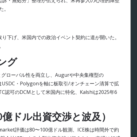
で「不起訴・無処分」整理が伝えられ、米再参入の心理的障壁
た。
を取り下げ、米国内での政治イベント契約に道が開いた。
。
ング
UXとグローバル性を両立し、Augurや中央集権型の
arketはUSDC・Polygonを軸に板取引/オンチェーン清算で拡
FTC認可のDCMとして米国内に特化、Kalshiは2025年6
20億ドル出資交渉と波及）
market評価は80〜100億ドル観測、ICE株は時間外で約