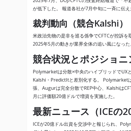
2025年7月、DOJ/CFTCの捜査終結報道
が低下した。 報道各社が7月中旬に一斉に伝え
裁判動向（競合Kalshi）
米政治先物の是非を巡る係争でCFTCが控訴
2025年5月の動きが業界全体の追い風になった
競合状況とポジショニ
Polymarketは分散×中央のハイブリッドで
Kalshi・PredictItと差別化する。 Polym
張、Augurは完全分散でREP中心、KalshiはC
月に評価額20億ドルで増資を実施した。
最新ニュース（ICEの
ICEが20億ドル出資を交渉中と報じられ、Poly