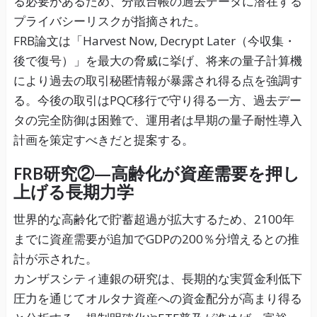
る必要があるため、分散台帳の過去データに潜在する
プライバシーリスクが指摘された。
FRB論文は「Harvest Now, Decrypt Later（今収集・
後で復号）」を最大の脅威に挙げ、将来の量子計算機
により過去の取引秘匿情報が暴露され得る点を強調す
る。今後の取引はPQC移行で守り得る一方、過去デー
タの完全防御は困難で、運用者は早期の量子耐性導入
計画を策定すべきだと提案する。
FRB研究②—高齢化が資産需要を押し
上げる長期力学
世界的な高齢化で貯蓄超過が拡大するため、2100年
までに資産需要が追加でGDPの200％分増えるとの推
計が示された。
カンザスシティ連銀の研究は、長期的な実質金利低下
圧力を通じてオルタナ資産への資金配分が高まり得る