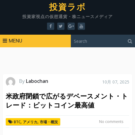
投資ラボ
投資家視点の仮想通貨・株ニュースメディア
MENU
By
Labochan
10月 07, 2025
米政府閉鎖で広がるデベースメント・ト
レード：ビットコイン最高値
,
,
No comments
BTC
アメリカ
市場・概況