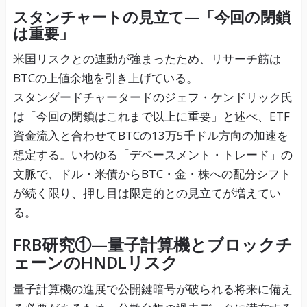
スタンチャートの見立て—「今回の閉鎖
は重要」
米国リスクとの連動が強まったため、リサーチ筋は
BTCの上値余地を引き上げている。
スタンダードチャータードのジェフ・ケンドリック氏
は「今回の閉鎖はこれまで以上に重要」と述べ、ETF
資金流入と合わせてBTCの13万5千ドル方向の加速を
想定する。いわゆる「デベースメント・トレード」の
文脈で、ドル・米債からBTC・金・株への配分シフト
が続く限り、押し目は限定的との見立てが増えてい
る。
FRB研究①—量子計算機とブロックチ
ェーンのHNDLリスク
量子計算機の進展で公開鍵暗号が破られる将来に備え