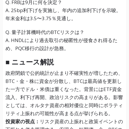
Q. FRBは9月に何を決定？
A. 25bp利下げを実施し、年内の追加利下げを示唆。
年末金利は3.5〜3.75％見通し。
Q. 量子計算機時代のBTCリスクは？
A. HNDLにより過去取引の秘匿性が侵食され得るた
め、PQC移行の設計が急務。
■ ニュース解説
政府閉鎖で公的統計が止まり不確実性が増したため、
BTC・金・株に資金が分散し、BTCは最高値を更新し
た一方でドル・米債は重くなった。背景にはETF資金
流入、利下げ再開、政治リスクの高まりがある。影響
としては、オルタナ資産の相対優位と同時にボラティ
リティ上振れの可能性が高まる点が挙げられる。
投資家の視点：
リスク資産の上振れと政策イベントの