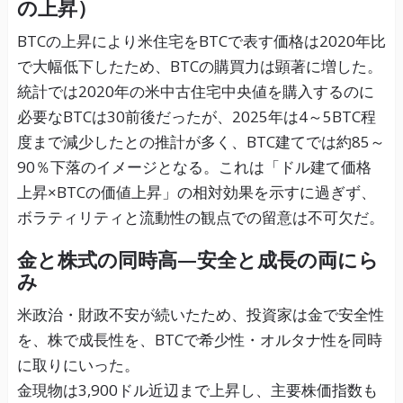
の上昇）
BTCの上昇により米住宅をBTCで表す価格は2020年比
で大幅低下したため、BTCの購買力は顕著に増した。
統計では2020年の米中古住宅中央値を購入するのに
必要なBTCは30前後だったが、2025年は4～5BTC程
度まで減少したとの推計が多く、BTC建てでは約85～
90％下落のイメージとなる。これは「ドル建て価格
上昇×BTCの価値上昇」の相対効果を示すに過ぎず、
ボラティリティと流動性の観点での留意は不可欠だ。
金と株式の同時高—安全と成長の両にら
み
米政治・財政不安が続いたため、投資家は金で安全性
を、株で成長性を、BTCで希少性・オルタナ性を同時
に取りにいった。
金現物は3,900ドル近辺まで上昇し、主要株価指数も