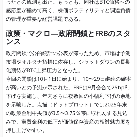
ったとの観測も出た。もっとも、同社はBTC価格への
感応度が極めて高く、株価ボラティリティと調達負債
の管理が重要な経営課題である。
政策・マクロ—政府閉鎖とFRBのスタ
ンス
政府閉鎖で公的統計の公表が滞ったため、市場は予測
市場やオルタナ指標に依存し、シャットダウンの長期
化期待がBTC上昇圧力となった。
今回の閉鎖は10月1日に始まり、10〜29日継続の確率
が高いとの予測が示された。FRBは9月会合で25bp利
下げを実施し、年内さらに複数回の小幅利下げの余地
を示唆した。点描（ドットプロット）では2025年末
の政策金利中央値が3.5〜3.75％帯に収れんする見込
みで、実質金利の低下が価値保存資産の相対魅力度を
押し上げやすい。