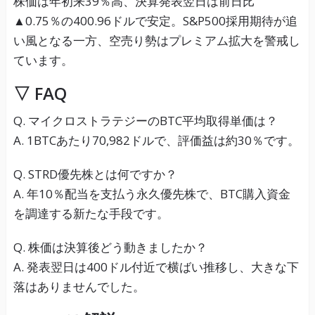
株価は年初来39％高、決算発表翌日は前日比
▲0.75％の400.96ドルで安定。S&P500採用期待が追
い風となる一方、空売り勢はプレミアム拡大を警戒し
ています。
▽ FAQ
Q. マイクロストラテジーのBTC平均取得単価は？
A. 1BTCあたり70,982ドルで、評価益は約30％です。
Q. STRD優先株とは何ですか？
A. 年10％配当を支払う永久優先株で、BTC購入資金
を調達する新たな手段です。
Q. 株価は決算後どう動きましたか？
A. 発表翌日は400ドル付近で横ばい推移し、大きな下
落はありませんでした。