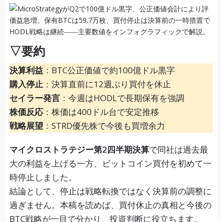
▽要約
決算利益
：BTC公正価値で約100億ドル黒字
購入停止
：決算直前に12週ぶり買付を休止
セイラー発言
：今週はHODLで長期保有を強調
株価反応
：株価は400ドル台で安定推移
戦略展望
：STRD優先株で今後も買増余力
マイクロストラテジー第2四半期決算
で同社は過去最
大の利益を上げる一方、ビットコイン買付を初めて一
時停止しました。
結論として、停止は戦略転換ではなく決算前の調整に
過ぎません。本稿を読めば、買付休止の真相と今後の
BTC戦略が一目で分かり、投資判断に役立ちます。