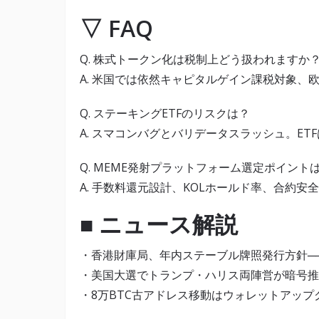
▽ FAQ
Q. 株式トークン化は税制上どう扱われますか
A. 米国では依然キャピタルゲイン課税対象、
Q. ステーキングETFのリスクは？
A. スマコンバグとバリデータスラッシュ。E
Q. MEME発射プラットフォーム選定ポイント
A. 手数料還元設計、KOLホールド率、合約安
■ ニュース解説
・香港財庫局、年内ステーブル牌照発行方針─
・美国大選でトランプ・ハリス両陣営が暗号推
・8万BTC古アドレス移動はウォレットアッ