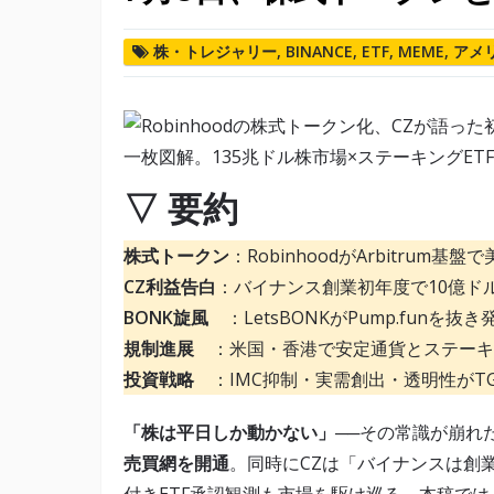
株・トレジャリー
,
BINANCE
,
ETF
,
MEME
,
アメ
▽ 要約
株式トークン
：RobinhoodがArbitrum基
CZ利益告白
：バイナンス創業初年度で10億ド
BONK旋風
：LetsBONKがPump.funを
規制進展
：米国・香港で安定通貨とステーキン
投資戦略
：IMC抑制・実需創出・透明性がT
「株は平日しか動かない」
──その常識が崩れた。
売買網を開通
。同時にCZは「バイナンスは創