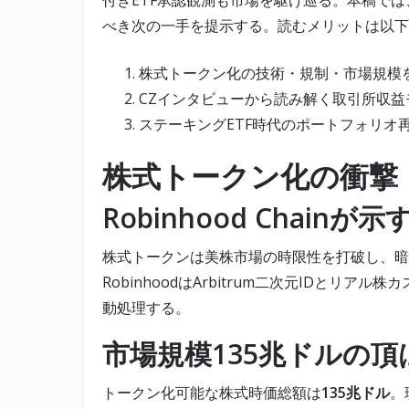
付きETF承認観測も市場を駆け巡る。本稿で
べき次の一手を提示する。読むメリットは以下
株式トークン化の技術・規制・市場規模
CZインタビューから読み解く取引所収益
ステーキングETF時代のポートフォリオ
株式トークン化の衝撃
Robinhood Chain
株式トークンは美株市場の時限性を打破し、暗
RobinhoodはArbitrum二次元IDと
動処理する。
市場規模135兆ドルの頂
トークン化可能な株式時価総額は
135兆ドル
。