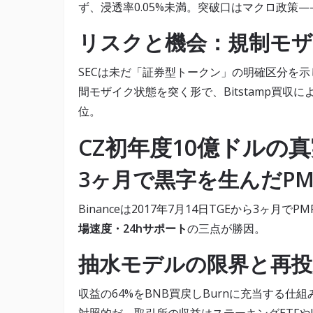
ず、浸透率0.05%未満。突破口はマクロ政策
リスクと機会：規制モ
SECは未だ「証券型トークン」の明確区分を示
間モザイク状態を突く形で、Bitstamp買収に
位。
CZ初年度10億ドルの
3ヶ月で黒字を生んだPM
Binanceは2017年7月14日TGEから3ヶ月
場速度・24hサポート
の三点が勝因。
抽水モデルの限界と再投
収益の64%をBNB買戻しBurnに充当する仕組