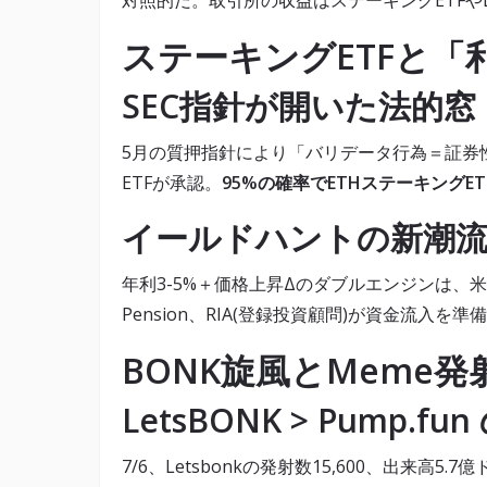
対照的だ。取引所の収益はステーキングETFや
ステーキングETFと「
SEC指針が開いた法的窓
5月の質押指針により「バリデータ行為＝証券性無
ETFが承認。
95%の確率でETHステーキングE
イールドハントの新潮
年利3-5%＋価格上昇Δのダブルエンジンは、
Pension、RIA(登録投資顧問)が資金流入を準
BONK旋風とMeme
LetsBONK > Pump.f
7/6、Letsbonkの発射数15,600、出来高5.