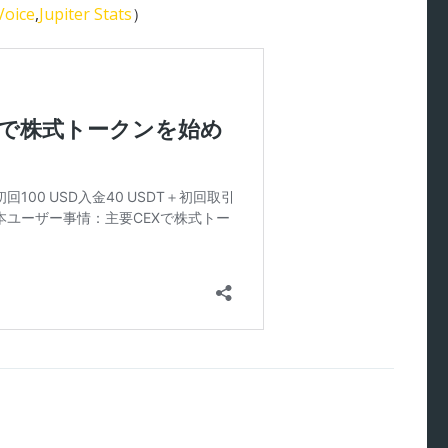
Voice
,
Jupiter Stats
）