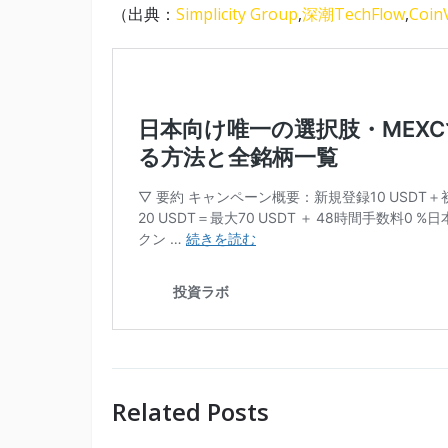
（出典：
Simplicity Group
,
深潮TechFlow
,
Coin
Related Posts