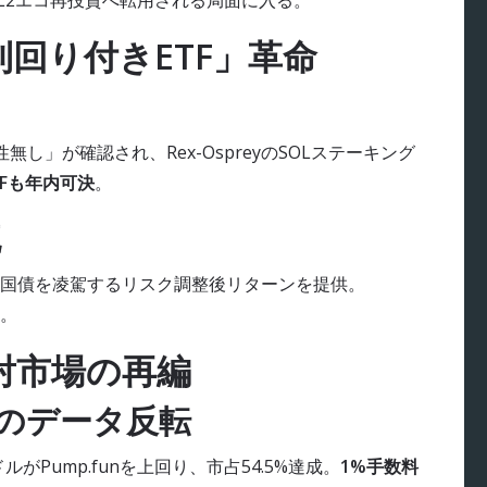
L2エコ再投資へ転用される局面に入る。
利回り付きETF」革命
し」が確認され、Rex-OspreyのSOLステーキング
TFも年内可決
。
流
米国債を凌駕するリスク調整後リターンを提供。
備。
発射市場の再編
un のデータ反転
7億ドルがPump.funを上回り、市占54.5%達成。
1%手数料