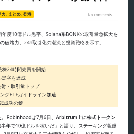
リカ
,
まとめ
,
香港
No comments
盤で美株24時間売買を開始
ル黒字を達成
抜き発射・取引量トップ
グETFガイドライン加速
GE成功の鍵
Robinhoodは7月6日、
Arbitrum上に株式トークン
業半年で10億ドルを稼いだ」と語り、ステーキング報酬