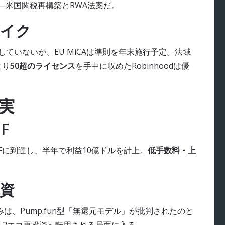
——米国関税再構築とRWA法案だ。
ザイク
していないが、EU MiCAは準則を年末施行予定。法域
より
50超のライセンス
を手中に収めたRobinhoodは優
真実
F
でPMFに到達し、半年で利益10億ドルを計上。
低手数料・上
資
みは、Pump.fun型「無還元モデル」が批判されたのと