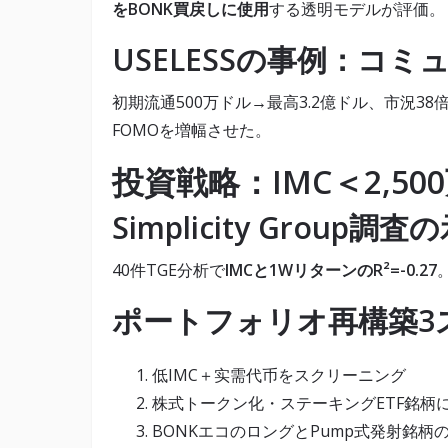
をBONK買戻しに使用
する透明モデルが評価。
USELESSの事例：コ
初期流通500万ドル→最高3.2億ドル、市況38
FOMOを増幅させた。
投資戦略：IMC＜2,5
Simplicity Group調査
40件TGE分析で
IMCと1WリターンのR²=-0.27
ポートフォリオ再構築3
低IMC＋实需代币をスクリーニング
株式トークン化・ステーキングETF銘柄
BONKエコのロングとPump式発射銘柄