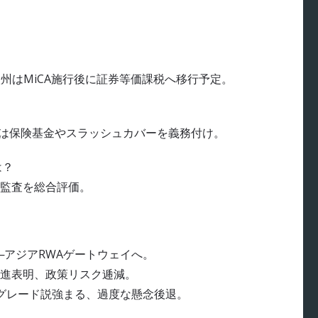
？
欧州はMiCA施行後に証券等価課税へ移行予定。
TFは保険基金やスラッシュカバーを義務付け。
は？
全監査を総合評価。
─アジアRWAゲートウェイへ。
進表明、政策リスク逓減。
プグレード説強まる、過度な懸念後退。