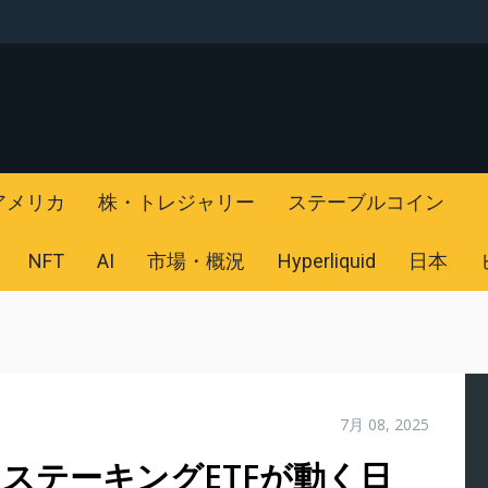
アメリカ
株・トレジャリー
ステーブルコイン
NFT
AI
市場・概況
Hyperliquid
日本
7月 08, 2025
ステーキングETFが動く日