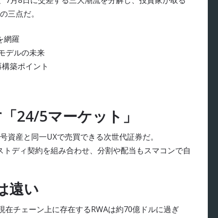
は、7月8日に交差する三大潮流を分解し、投資家が取る
の三点だ。
を網羅
モデルの未来
再構築ポイント
が示す「24/5マーケット」
号資産と同一UXで売買できる次世代証券だ。
リアル株カストディ契約を組み合わせ、分割や配当もスマコンで自
は遠い
現在チェーン上に存在するRWAは約70億ドルに過ぎ