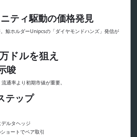
ミュニティ駆動の価格発見
倍。鯨ホルダーUnipcsの「ダイヤモンドハンズ」発信が
00万ドルを狙え
の示唆
。流通率より初期市値が重要。
ステップ
にデルタヘッジ
のショートでペア取引