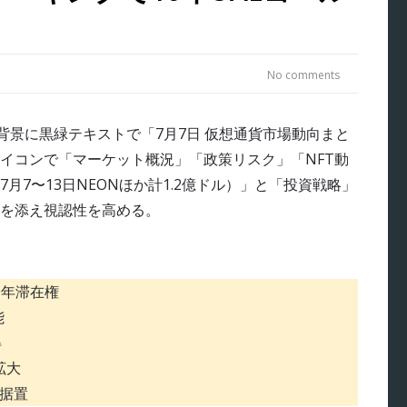
No comments
0年滞在権
能
得
拡大
に据置