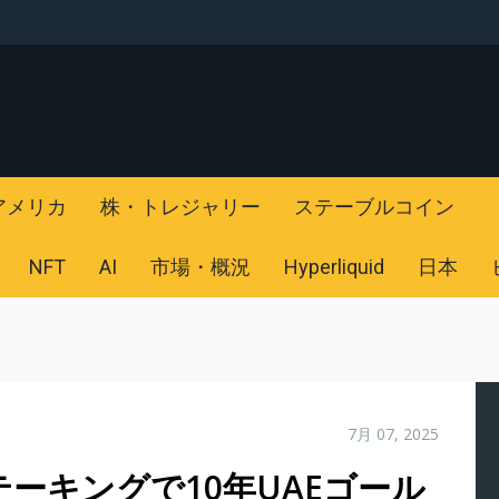
アメリカ
株・トレジャリー
ステーブルコイン
NFT
AI
市場・概況
Hyperliquid
日本
7月 07, 2025
テーキングで10年UAEゴール