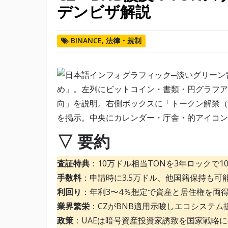
デンビザ解説
BINANCE
,
法律・規制
▽ 要約
査証特典
：10万ドル相当TONを3年ロックで1
手数料
：申請時に3.5万ドル、他国籍保持も可
利回り
：年利3〜4％想定で資産と居住権を両
業界繁栄
：CZがBNB適用示唆しエコシステム
政策
：UAEは暗号資産投資家誘致を国家戦略