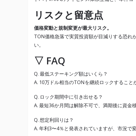
リスクと留意点
価格変動と規制変更が最大リスク。
TON価格急落で実質投資額が目減りする恐れ
い。
▽ FAQ
Q. 最低ステーキング額はいくら？
A. 10万ドル相当のTONを継続ロックするこ
Q. ロック期間中に引き出せる？
A. 最短36か月間は解除不可で、満期後に資金
Q. 想定利回りは？
A. 年利3〜4％と発表されていますが、市況で