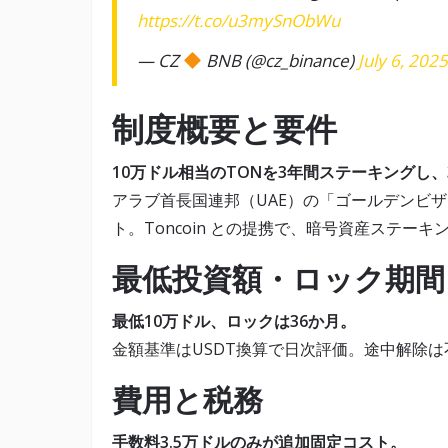
https://t.co/u3mySnObWu
— CZ
BNB (@cz_binance)
July 6, 202
制度概要と要件
10万ドル相当のTONを3年間ステーキングし、
アラブ首長国連邦（UAE）の「ゴールデンビザ
ト。Toncoin との提携で、暗号資産ステー
最低投資額・ロック期間
最低10万ドル、ロックは36か月。
金額基準はUSDT換算で日次評価。途中解除
費用と税務
手数料3.5万ドルのみが追加固定コスト。