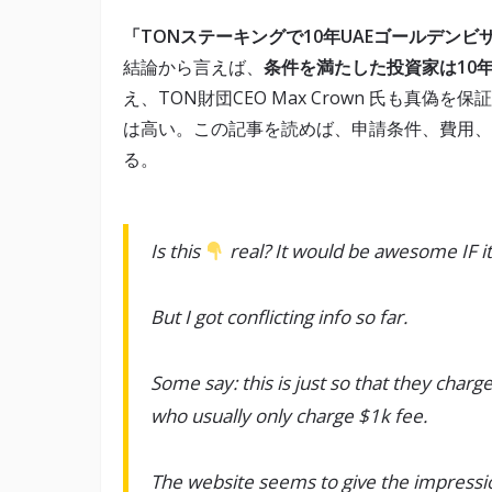
「TONステーキングで10年UAEゴールデン
結論から言えば、
条件を満たした投資家は10
え、TON財団CEO Max Crown 氏も真偽を保
は高い。この記事を読めば、申請条件、費用、
る。
Is this
real? It would be awesome IF it 
But I got conflicting info so far.
Some say: this is just so that they charg
who usually only charge $1k fee.
The website seems to give the impressi