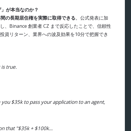
ビザ」が本当なのか？
年間の長期居住権を実際に取得できる
。公式発表に加
証し、Binance 創業者 CZ まで反応したことで、信頼性
投資リターン、業界への波及効果を10分で把握でき
is true.
e you $35k to pass your application to an agent,
on that "$35k + $100k…