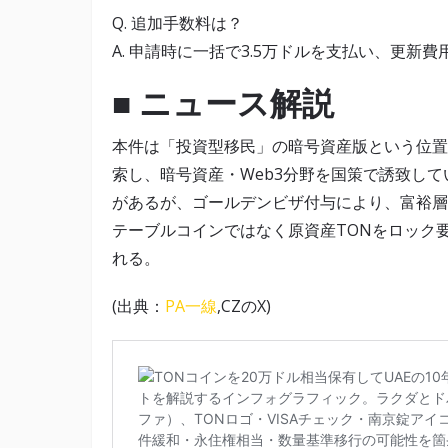
Q. 追加手数料は？
A. 申請時に一括で3.5万ドルを支払い、更新
■ ニュース解説
本件は「投資型移民」の暗号資産版という位置
索し、暗号資産・Web3分野を国策で誘致し
があるが、ゴールデンビザ付与により、富裕層
テーブルコインではなく原資産TONをロック
れる。
(出典：
PA一線
,CZのX)