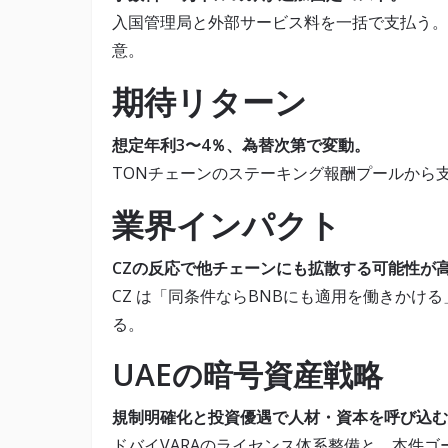
入国管理局と外部サービス料を一括で支払う。
意。
期待リターン
想定年利3〜4％、為替次第で変動。
TONチェーンのステーキング報酬プールから
業界インパクト
CZの反応で他チェーンにも拡散する可能性が
CZ は「同条件ならBNBにも適用を働きかけ
る。
UAEの暗号資産戦略
規制明確化と投資優遇で人材・資本を呼び込む
ドバイVARAのライセンス体系整備と、本件