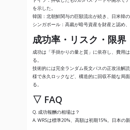
ドイツ：押収したもののパスワード不開示でア
を示した。
韓国：北朝鮮関与の巨額流出が続き、日米韓の
シンガポール：高裁が暗号資産を財産と認め、
成功率・リスク・限界
成功は「手掛かりの量と質」に依存し、費用は概
る。
技術的には完全ランダム長文パスの正攻法解読
様で永久ロックなど、構造的に回収不能な局面
る。
▽ FAQ
Q. 成功報酬の相場は？
A. WRSは標準20%、高額は初期15%。日本の新