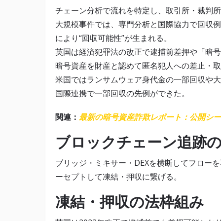
チェーン分析で流れを特定し、取引所・裁判所
大規模事件では、専門分析と国際協力で回収例
により“回収可能性”が生まれる。
英国は経済犯罪法の改正で逮捕前差押や「暗号
暗号資産を財産と認めて匿名犯人への差止・取
米国ではランサムウェア身代金の一部回収や大
国際連携で一部回収の先例ができた。
関連：
最新の暗号資産詐欺レポート：公開シー
ブロックチェーン追跡
ブリッジ・ミキサー・DEXを横断してフローを
ーセプトして凍結・押収に繋げる。
凍結・押収の法枠組み