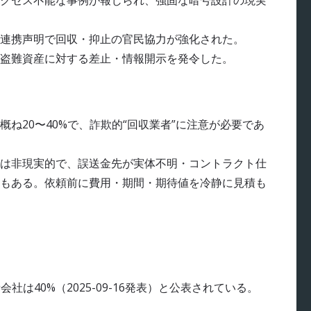
クセス不能な事例が報じられ、強固な暗号設計の現実
連携声明で回収・抑止の官民協力が強化された。
盗難資産に対する差止・情報開示を発令した。
ね20〜40%で、詐欺的“回収業者”に注意が必要であ
は非現実的で、誤送金先が実体不明・コントラクト仕
もある。依頼前に費用・期間・期待値を冷静に見積も
会社は40%（2025-09-16発表）と公表されている。