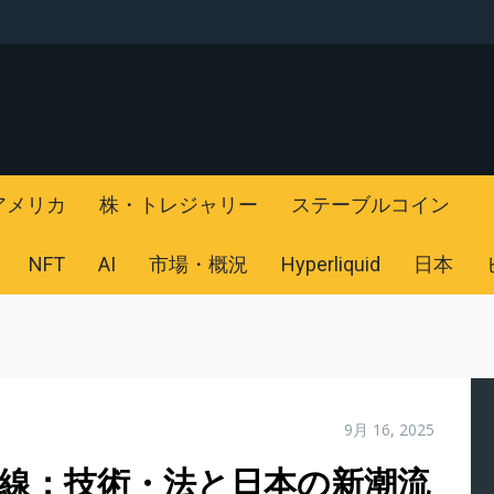
アメリカ
株・トレジャリー
ステーブルコイン
NFT
AI
市場・概況
Hyperliquid
日本
9月 16, 2025
線：技術・法と日本の新潮流