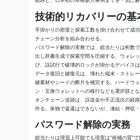
組みと、日本初の本格参入事例までを一気に解
技術的リカバリーの基
手掛かりの密度と探索工数を掛け合わせて成功
チェーン分析を組み合わせる。
パスワード解除の実務では、総当たりは桁数で
出し辞書生成で探索空間を圧縮する。ウォレッ
び、誤試行で破壊的ロックが掛かるデバイスは
データ復旧と鍵復元は、壊れた端末・ストレー
鍵素材やシードの断片を補完する。ハードウェ
ン・互換ウォレットへの移行なども選択肢とな
オンチェーン追跡は、誤送金や不正流出の経路
作る。単独で返還はできないが、凍結・押収・
パスワード解除の実務
総当たりは理屈上可能でも現実は“候補の質”