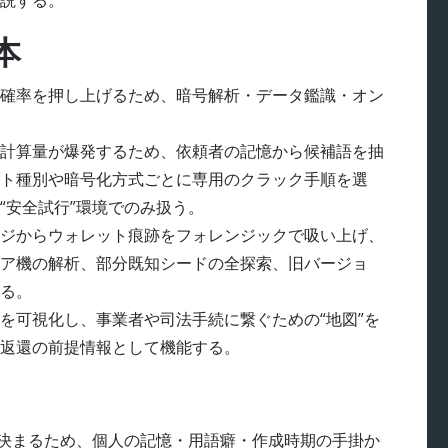
説する。
本
確率を押し上げるため、暗号解析・データ鑑識・オン
計算量が爆発するため、依頼者の記憶から候補語を抽
ト種別や暗号化方式ごとに専用のクラック手順を選
“安全試行”環境でのみ扱う。
ジからウォレット痕跡をフォレンジックで吸い上げ、
ア機の解析、部分既知シードの全探索、旧バージョ
る。
を可視化し、事業者や司法手続に繋ぐための“地図”を
返還の前提情報として機能する。
で決まるため、個人の記憶・用語癖・作成時期の手掛か