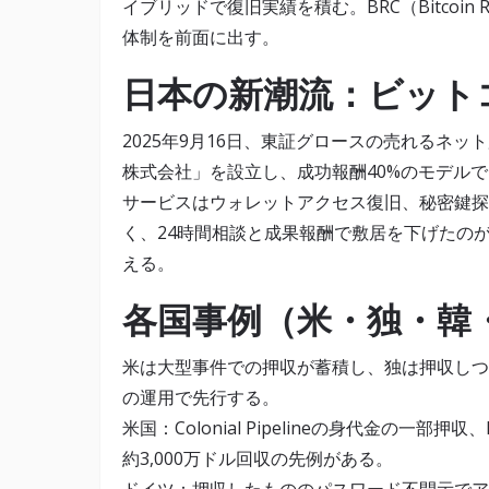
イブリッドで復旧実績を積む。BRC（Bitcoin 
体制を前面に出す。
日本の新潮流：ビット
2025年9月16日、東証グロースの売れるネ
株式会社」を設立し、成功報酬40%のモデル
サービスはウォレットアクセス復旧、秘密鍵探
く、24時間相談と成果報酬で敷居を下げたの
える。
各国事例（米・独・韓
米は大型事件での押収が蓄積し、独は押収しつ
の運用で先行する。
米国：Colonial Pipelineの身代金の一部押収、
約3,000万ドル回収の先例がある。