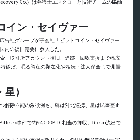
Recovery Co.）は弁護士エスクローと技術チームの協働
コイン・セイヴァー
ット広告社グループが子会社「ビットコイン・セイヴァー
で国内の復旧需要に参入した。
索、取引所アカウント復旧、追跡・回収支援まで幅広
が特徴だ。眠る資産の顕在化や相続・法人保全まで見据
・星）
つ解除不能の象徴例も、韓は対北連携、星は民事差止
Bitfinex事件で約94,000BTC相当の押収、Ronin流出で