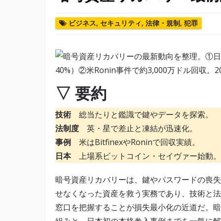
ビジネス
,
セキュリティ
,
法律・規制
,
犯罪
▽ 要約
技術
総当たりと鑑識で鍵やデータを探索。
法制度
英・星で差止と凍結が迅速化。
事例
米はBitfinexやRoninで回収実績。
日本
上場系ビットコイン・セイヴァー始動。
暗号資産リカバリーは、鍵やパスワードの喪失
せなくなった資産を救う実務であり、技術と法
窓口を把握することが損失最小化の近道だ。暗