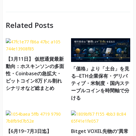
Related Posts
【3月11日】 仮想通貨最新
動向：ホスキンソンの多面
「価格」より「土台」を見
性・Coinbaseの急拡大・
る─ETH企業保有・デリバ
ビットコイン8万ドル割れ
ティブ・米制度・国内ステ
シナリオなど総まとめ
ーブルコインを時間軸で分
ける
【6月19~7月3日迄】
Bitget VOXEL先物の“異常