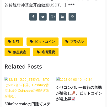
的传统对冲基金开始做空USDT。】***
NFT
ビットコイン
ブラジル
仮想資産
暗号通貨
Related Posts
シリコンバレー銀行の危機
が解決し
、ビットコイン
が急上昇
SBI×Startaleの円建てステ