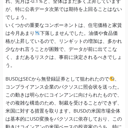
れ、先月は-0.1％と、全体はまだ多く上昇しています
が、特に公表データ次第では期待を上回ることはない
でしょう。
いくつかの重要なコンポーネントは、住宅価格と家賃
は今月あまり
下落しませんでした。油価や食品価
格が上昇しているので、リンギットの増加は、多かれ
少なかれ言うことが困難で、データが前に出てこな
く、まだあるリスクは、事前に決定されるべきでしょ
う。
BUSDはSECから無登録証券として狙われたので
、
コンプライアンス企業のパクソスに照会状を送った。
この動きは明らかにコインアンに向けられたもので、
その複雑な構造のため、制裁を受けることができず、
米国に対する措置を取ります。BUSDの米国市場全体
は基本的にUSD変換をパクソスに依存しており、この
動きはコインアンの米国ベースの投資家のうち、特に