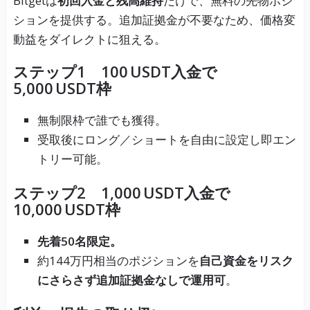
Bitgetは
初回入金と残高維持
だけで、無料の先物ポジ
ションを提供する。追加証拠金が不要なため、価格変
動益をダイレクトに狙える。
ステップ1 100 USDT入金で
5,000 USDT枠
無制限枠で誰でも獲得。
受取後にロング／ショートを自由に設定し即エン
トリー可能。
ステップ2 1,000 USDT入金で
10,000 USDT枠
先着50名限定。
約144万円相当のポジションを
自己資金をリスク
にさらさず追加証拠金なしで運用可
。