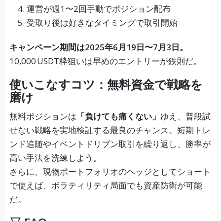
運営が週1〜2回手動でポジション配布
受取り後は好きなタイミングで取引開始
キャンペーン期間は2025年6月19日〜7月3日。
10,000 USDT枠狙いは早めのエントリーが鉄則だ。
使いこなすコツ：無料資金で戦略を
磨け
無料ポジションは
「負けても痛くない」
ゆえ、普段試
せない戦略を実地検証する最良のチャンス。短期トレ
ンド追随やイベントドリブン取引を繰り返し、勝率が
高い手法を洗練しよう。
さらに、現物ポートフォリオのヘッジとしてショート
で使えば、ボラティリティ局面でも資産防衛が可能
だ。