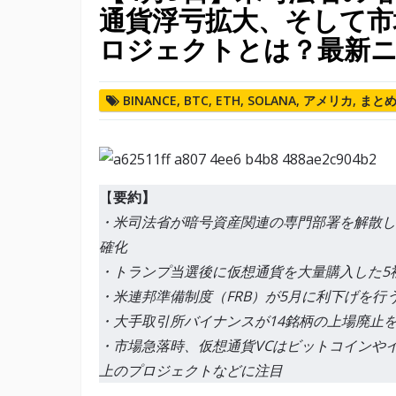
通貨浮亏拡大、そして市
ロジェクトとは？最新
BINANCE
,
BTC
,
ETH
,
SOLANA
,
アメリカ
,
まと
【
要約】
・米司法省が暗号資産関連の専門部署を解散し
確化
・トランプ当選後に仮想通貨を大量購入した5
・米連邦準備制度（FRB）が5月に利下げを行
・大手取引所バイナンスが14銘柄の上場廃止
・市場急落時、仮想通貨VCはビットコインやイ
上のプロジェクトなどに注目