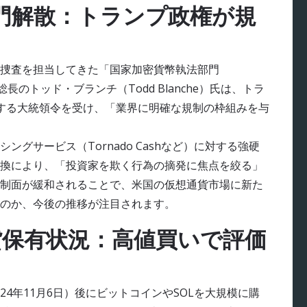
門解散：トランプ政権が規
捜査を担当してきた「国家加密貨幣執法部門
のトッド・ブランチ（Todd Blanche）氏は、トラ
する大統領令を受け、「業界に明確な規制の枠組みを与
グサービス（Tornado Cashなど）に対する強硬
換により、「投資家を欺く行為の摘発に焦点を絞る」
制面が緩和されることで、米国の仮想通貨市場に新た
のか、今後の推移が注目されます。
貨保有状況：高値買いで評価
024年11月6日）後にビットコインやSOLを大規模に購