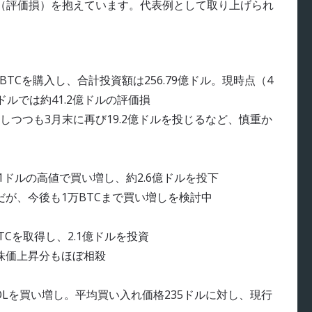
（評価損）を抱えています。代表例として取り上げられ
6万BTCを購入し、合計投資額は256.79億ドル。現時点（4
1ドルでは約41.2億ドルの評価損
つつも3月末に再び19.2億ドルを投じるなど、慎重か
001ドルの高値で買い増し、約2.6億ドルを投下
損だが、今後も1万BTCまで買い増しを検討中
TCを取得し、2.1億ドルを投資
、株価上昇分もほぼ相殺
SOLを買い増し。平均買い入れ価格235ドルに対し、現行