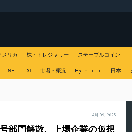
アメリカ
株・トレジャリー
ステーブルコイン
NFT
AI
市場・概況
Hyperliquid
日本
4月 09, 2025
暗号部門解散、上場企業の仮想