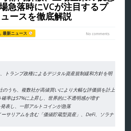
場急落時にVCが注目するプ
ニュースを徹底解説
め
,
最新ニュース
No comments
、トランプ政権によるデジタル資産規制緩和方針を明
社のうち、複数社が高値買いにより大幅な評価損を計上
う確率は57%に上昇し、世界的に不透明感が増す
を発表し、一部アルトコインが急落
ーサリアムを含む「価値貯蔵型資産」、DeFi、ソラナ