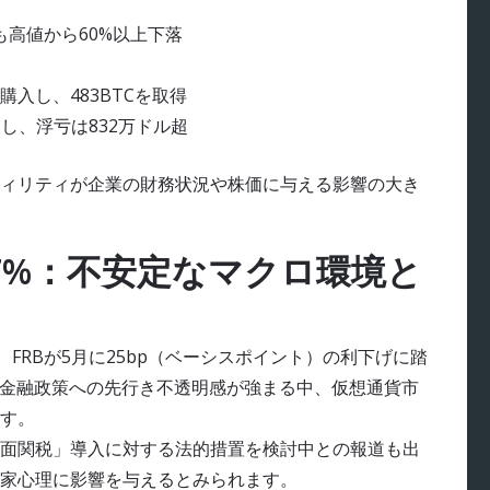
も高値から60%以上下落
入し、483BTCを取得
りし、浮亏は832万ドル超
ィリティが企業の財務状況や株価に与える影響の大き
57%：不安定なマクロ環境と
と、FRBが5月に25bp（ベーシスポイント）の利下げに踏
に金融政策への先行き不透明感が強まる中、仮想通貨市
す。
面関税」導入に対する法的措置を検討中との報道も出
家心理に影響を与えるとみられます。