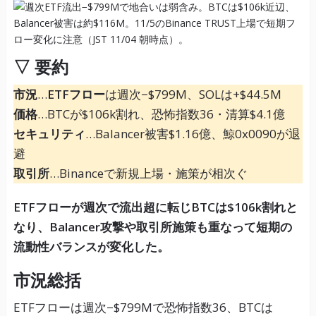
▽ 要約
市況
…
ETFフロー
は週次−$799M、SOLは+$44.5M
価格
…BTCが$106k割れ、恐怖指数36・清算$4.1億
セキュリティ
…Balancer被害$1.16億、鯨0x0090が退
避
取引所
…Binanceで新規上場・施策が相次ぐ
ETFフローが週次で流出超に転じBTCは$106k割れと
なり、Balancer攻撃や取引所施策も重なって短期の
流動性バランスが変化した。
市況総括
ETFフローは週次−$799Mで恐怖指数36、BTCは