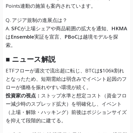
Points連動の施策も案内されています。
Q. アジア規制の進展点は？
A.
SFC
が上場シェアや商品範囲の拡大を通知、
HKMA
は
Ensemble
実証を宣言、
PBoC
は越境モデルを探
索。
■ ニュース解説
ETFフローが週次で流出超に転じ、BTCは$106k割れ
となったため、短期需給は弱含みでイベント起因のフ
ローが価格を振れやすい環境が続く。
投資家の視点：
ストップ水準と想定コスト（資金フロ
ー減少時のスプレッド拡大）を明確化し、イベント
（上場・解除・ハッキング）前後はポジションサイズ
を抑えて段階的に建てる。