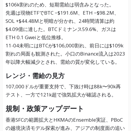
$106k割れのため、短期需給は弱含みとなった。
先週は現物ETFでBTC −$191.6M、ETH −$98.2M、
SOL +$44.48Mと明暗が分かれ、24時間清算は約
$4.09億に達した。BTCドミナンス59.6%、ガスは
ETH 0.1 Gweiと低位推移。
11-04未明にはBTCが$106,000割れ、前日には$109k
割れの局面も観測された。小口のBinance流入は2023
年以降大幅減少とされ、需給の質が変化している。
レンジ・需給の見方
107,000ドルが重要支持で、下抜け時は88k〜90k再
テスト、一方で121k超で強気拡大が確認される。
規制・政策アップデート
香港SFCの範囲拡大とHKMAのEnsemble実証、PBoC
の越境決済モデル探索が進み、アジアの制度面の追い