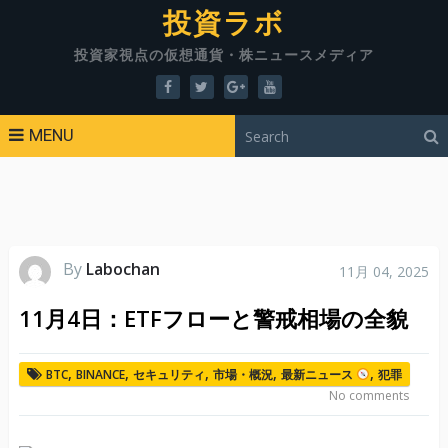
投資ラボ
投資家視点の仮想通貨・株ニュースメディア
MENU
By
Labochan
11月 04, 2025
11月4日：ETFフローと警戒相場の全貌
,
,
,
,
,
BTC
BINANCE
セキュリティ
市場・概況
最新ニュース
犯罪
No comments