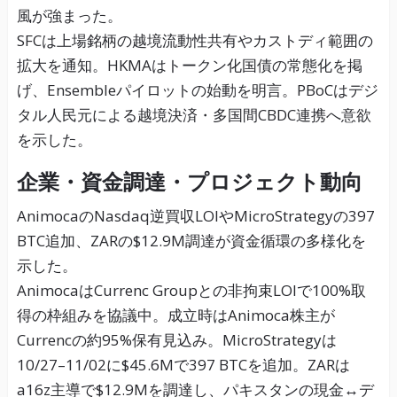
風が強まった。
SFCは上場銘柄の越境流動性共有やカストディ範囲の
拡大を通知。HKMAはトークン化国債の常態化を掲
げ、Ensembleパイロットの始動を明言。PBoCはデジ
タル人民元による越境決済・多国間CBDC連携へ意欲
を示した。
企業・資金調達・プロジェクト動向
AnimocaのNasdaq逆買収LOIやMicroStrategyの397
BTC追加、ZARの$12.9M調達が資金循環の多様化を
示した。
AnimocaはCurrenc Groupとの非拘束LOIで100%取
得の枠組みを協議中。成立時はAnimoca株主が
Currencの約95%保有見込み。MicroStrategyは
10/27–11/02に$45.6Mで397 BTCを追加。ZARは
a16z主導で$12.9Mを調達し、パキスタンの現金↔デ