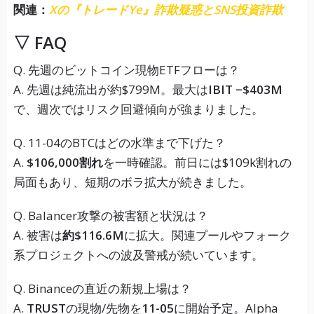
関連：
Xの『トレードYe』詐欺疑惑とSNS投資詐欺
▽ FAQ
Q. 先週のビットコイン現物ETFフローは？
A. 先週は純流出が約$799M。最大は
IBIT −$403M
で、週次ではリスク回避傾向が強まりました。
Q. 11-04のBTCはどの水準まで下げた？
A.
$106,000割れ
を一時確認。前日には$109k割れの
局面もあり、短期のボラ拡大が続きました。
Q. Balancer攻撃の被害額と状況は？
A. 被害は
約$116.6M
に拡大。関連プールやフォーク
系プロジェクトへの波及警戒が続いています。
Q. Binanceの直近の新規上場は？
A.
TRUST
の現物/先物を
11-05
に開始予定。Alpha