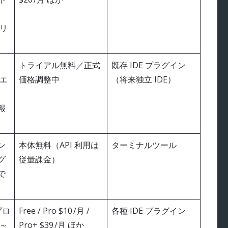
リ
トライアル無料／正式
既存 IDE プラグイン
エ
価格調整中
（将来独立 IDE）
報
ン
本体無料（API 利用は
ターミナルツール
グ
従量課金）
で
プロ
Free / Pro $10 /月 /
各種 IDE プラグイン
～
Pro+ $39 /月 ほか