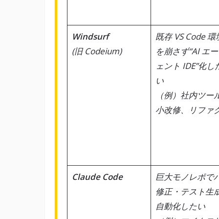
Windsurf
既存 VS Code 環
(旧 Codeium)
を崩さず“AI エ
ェント IDE”化し
い
（例）社内ツー
小改修、リファ
Claude Code
巨大モノレポで
修正・テスト生
自動化したい