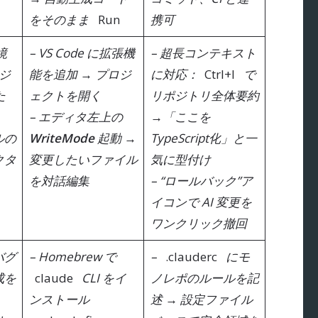
をそのまま
Run
携可
境
– VS Code に拡張機
– 超長コンテキスト
ージ
能を追加 → プロジ
に対応：
Ctrl+I
で
た
ェクトを開く
リポジトリ全体要約
– エディタ左上の
→「ここを
ルの
WriteMode
起動 →
TypeScript化」と一
クタ
変更したいファイル
気に型付け
を対話編集
– “ロールバック”ア
イコンで AI 変更を
ワンクリック撤回
バグ
– Homebrew で
–
.clauderc
にモ
成を
claude
CLI をイ
ノレポのルールを記
ンストール
述 → 設定ファイル