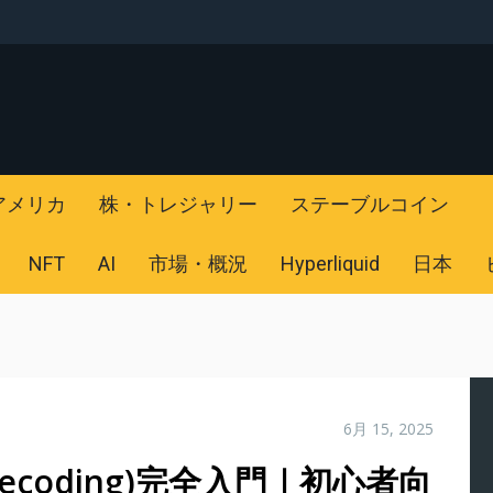
アメリカ
株・トレジャリー
ステーブルコイン
NFT
AI
市場・概況
Hyperliquid
日本
6月 15, 2025
ecoding)完全入門｜初心者向