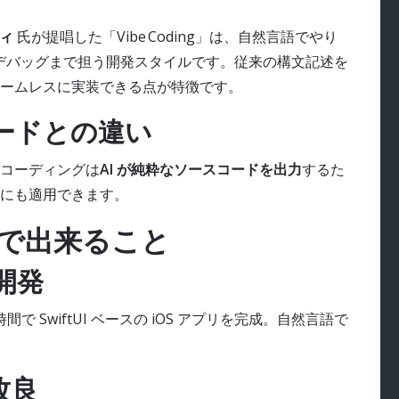
ィ
氏が提唱した「Vibe Coding」は、自然言語でやり
らデバッグまで担う開発スタイルです。従来の構文記述を
どシームレスに実装できる点が特徴です。
コードとの違い
ブコーディングは
AI が純粋なソースコードを出力
するた
にも適用できます。
グで出来ること
開発
間で SwiftUI ベースの iOS アプリを完成。自然言語で
改良