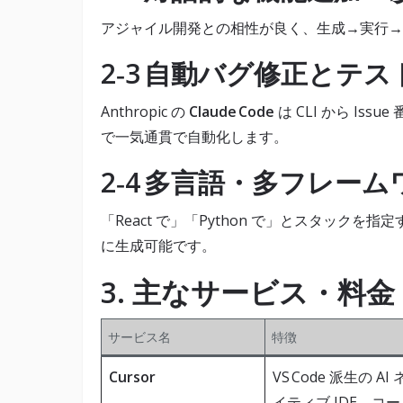
アジャイル開発との相性が良く、生成→実行→
2‑3 自動バグ修正とテ
Anthropic の
Claude Code
は CLI から Is
で一気通貫で自動化します。
2‑4 多言語・多フレー
「React で」「Python で」とスタックを
に生成可能です。
3. 主なサービス・料
サービス名
特徴
Cursor
VS Code 派生の AI 
イティブ IDE。コー