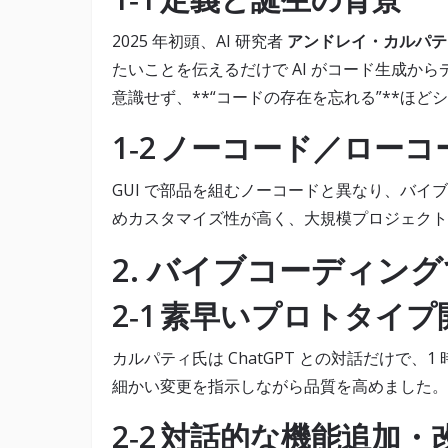
2025 年初頭、AI 研究者
アンドレイ・カルパテ
たいことを伝えるだけで AI がコード生成か
意識せず、**“コードの存在を忘れる”**ほ
1‑2 ノーコード／ロー
GUI で部品を組むノーコードと異なり、バイ
めカスタマイズ性が高く、大規模プロジェクト
2. バイブコーディン
2‑1 素早いプロトタイプ
カルパティ氏は ChatGPT との対話だけで、1 時
細かい変更を指示しながら品質を高めました。
2‑2 対話的な機能追加・