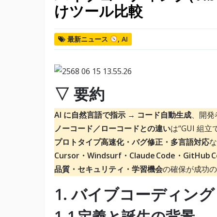
けツール比較
最新ニュース
,
AI
▽ 要約
AI に自然言語で指示 → コード自動生成
、開発
ノーコード／ローコードとの違い
は“GUI 組
プロトタイプ高速化・バグ修正・多言語対応
な
Cursor・Windsurf・Claude Code・GitHub Co
品質・セキュリティ・学習機会
の確保が成功の
1. バイブコーディン
1‑1 定義と誕生の背景