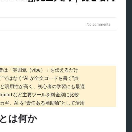
No comments
者は「雰囲気（vibe）」を伝えるだけ
立て”ではなく“AI が全文コードを書く”点
ど汎用性が高く、初心者の学習にも最適
pilot
など主要ツールを料金別に比較
カギ、AI を“責任ある補助輪”として活用
グとは何か