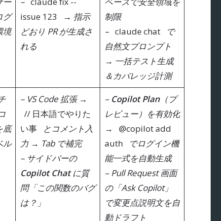
サー
–
claude fix --
ベースで安全領域を
ログ
issue 123
→ 指示
制限
環境
どおり PR が生成さ
–
claude chat
で
れる
自然文プロンプト
→ 一括テスト生成
＆カバレッジ計測
チ
– VS Code 拡張 →
–
Copilot Plan
（プ
コ
// 日本語でやりた
レビュー）を有効化
を底
い事
とコメント入
→
@copilot add
ベル
力 → Tab で補完
auth
でログイン機
、
– サイドバーの
能一式を自動生成
Copilot Chat
に質
– Pull Request 画面
問「この関数のバグ
の「Ask Copilot」
は？」
で変更点説明文を自
動ドラフト