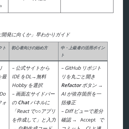
中
んな開発に向くか」早わかりガイド
クト
初心者向けの始め方
中・上級者の活用ポイン
ト
リ
– 公式サイトから
– GitHub リポジト
を最
IDE をDL→無料
リを丸ごと開き
Hobby
を選択
Refactor
ボタン →
Do
– 画面左サイドバー
AI が依存箇所を一
フォ
の
Chat
パネルに
括修正
「React で○○アプリ
–
Diff
ビューで差分
を作成して」と入力
確認 →
Accept
で
→ 自動生成コード
コミット、CI と連