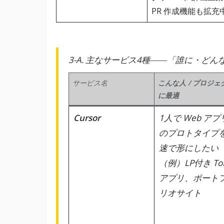
PR 作成機能も拡充
3-A. 主なサービス4種――「誰に・ど
サービス名
こんな人 / プロジェ
に最適
Cursor
1人で Web アプ
のプロトタイプ
速で形にしたい
（例）LP付き To
アプリ、ポート
リオサイト