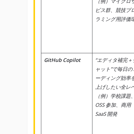
（例）マイクロ
ビス群、競技プ
ラミング用評価
GitHub Copilot
“エディタ補完＋
ャット”で毎日の
ーディング効率
上げしたい全レ
（例）学校課題
OSS 参加、商用
SaaS 開発