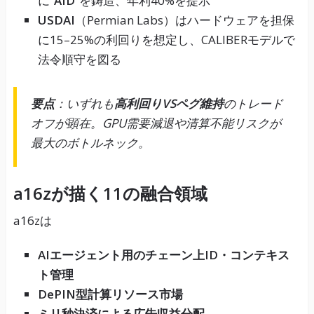
に“
AID
”を鋳造、年利40%を提示
USDAI
（Permian Labs）はハードウェアを担保
に15–25%の利回りを想定し、CALIBERモデルで
法令順守を図る
要点
：いずれも
高利回りVSペグ維持
のトレード
オフが顕在。GPU需要減退や清算不能リスクが
最大のボトルネック。
a16zが描く11の融合領域
a16zは
AIエージェント用のチェーン上ID・コンテキス
ト管理
DePIN型計算リソース市場
ミリ秒決済による広告収益分配