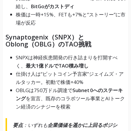
給し、
BitGoがカストディ
株価は一時+15%、FETも+7%と“ストーリー”に市
場が反応
Synaptogenix（SNPX）と
Oblong（OBLG）のTAO挑戦
SNPXは神経疾患開発の行き詰まりを打開すべ
く、
最大1億ドルでTAO積み増し
仕掛け人は“ビットコイン予言家”ジェイムズ・ア
ルタッカー。初動で株価+40%
OBLGは750万ドル調達で
Subnet 0へのステーキ
ング
を宣言、既存のコラボツール事業とAIトーク
ン経済のシナジーを模索
要点
：いずれも
企業価値を遥かに上回るポジシ