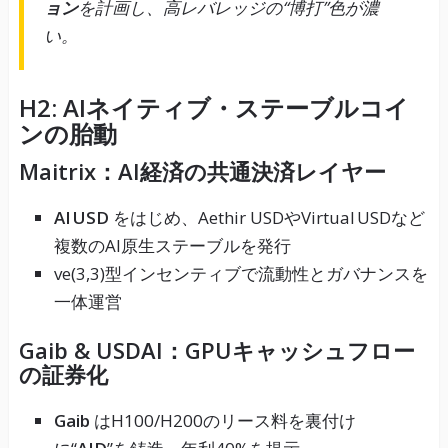
ョン
を計画し、高レバレッジの“博打”色が濃
い。
H2: AIネイティブ・ステーブルコイ
ンの胎動
Maitrix：AI経済の共通決済レイヤー
AI USD
をはじめ、Aethir USDやVirtual USDなど
複数のAI原生ステーブルを発行
ve(3,3)型インセンティブで流動性とガバナンスを
一体運営
Gaib & USDAI：GPUキャッシュフロー
の証券化
Gaib
はH100/H200のリース料を裏付け