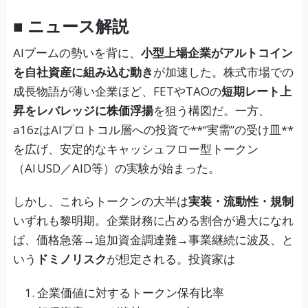
■ ニュース解説
AIブームの勢いを背に、
小型上場企業がアルトコイン
を自社資産に組み込む動き
が加速した。株式市場での
成長物語が薄い企業ほど、FETやTAOの
短期レート上
昇をレバレッジに株価浮揚
を狙う構図だ。一方、
a16zはAIプロトコル層への投資で**“実需”の受け皿**
を広げ、安定的なキャッシュフロー型トークン
（AI USD／AID等）の実験が始まった。
しかし、これらトークンの大半は
実装・流動性・規制
いずれも黎明期。企業財務に占める割合が過大になれ
ば、価格急落→追加資金調達難→事業継続に波及、と
いう
ドミノリスク
が想定される。投資家は
企業価値に対するトークン保有比率