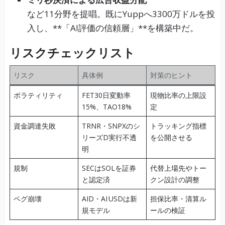
など11分野を提唱。既にYuppへ3300万ドルを投
入し、**「AI評価の信頼層」**を構築中だ。
リスクチェックリスト
リスク
具体例
対策のヒント
ボラティリティ
FET30日変動率
現物比率の上限設
15%、TAO18%
定
資金調達失敗
TRNR・SNPXのシ
トラッキング指標
リーズD実行不透
を公開させる
明
規制
SECはSOLを証券
代替上場先やトー
と認定済
クン設計の調整
ペグ崩壊
AID・AI USDは新
担保比率・清算ル
規モデル
ールの検証