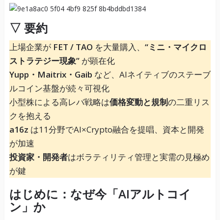
▽ 要約
上場企業が
FET / TAO
を大量購入、
“ミニ・マイクロ
ストラテジー現象”
が顕在化
Yupp・Maitrix・Gaib
など、AIネイティブのステーブ
ルコイン基盤が続々可視化
小型株による高レバ戦略は
価格変動と規制
の二重リス
クを抱える
a16z
は11分野でAI×Crypto融合を提唱、資本と開発
が加速
投資家・開発者
はボラティリティ管理と実需の見極め
が鍵
はじめに：なぜ今「AIアルトコイ
ン」か