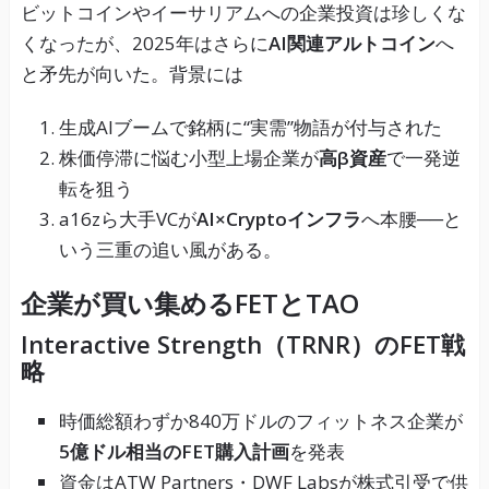
ビットコインやイーサリアムへの企業投資は珍しくな
くなったが、2025年はさらに
AI関連アルトコイン
へ
と矛先が向いた。背景には
生成AIブームで銘柄に“実需”物語が付与された
株価停滞に悩む小型上場企業が
高β資産
で一発逆
転を狙う
a16zら大手VCが
AI×Cryptoインフラ
へ本腰──と
いう三重の追い風がある。
企業が買い集めるFETとTAO
Interactive Strength（TRNR）のFET戦
略
時価総額わずか840万ドルのフィットネス企業が
5億ドル相当のFET購入計画
を発表
資金はATW Partners・DWF Labsが株式引受で供