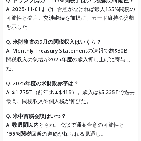
Q. トランプ氏の「155%関税」はいつ発動の可能性？
A.
2025-11-01
までに合意がなければ最大155%関税の
可能性と発言。交渉継続を前提に、カード維持の姿勢
を示した。
Q. 米財務省の9月の関税収入はいくら？
A.
Monthly Treasury Statement
の速報で
約$30B
。
関税収入の急増が
2025年度
の歳入押し上げに寄与し
た。
Q. 2025年度の米財政赤字は？
A.
$1.775T
（前年比▲$41B）。歳入は$5.235Tで過去
最高、関税収入や個人税が伸びた。
Q. 米中首脳会談はいつ？
A.
数週間以内
とされ、会談で通商合意の可能性と
155%関税
回避の道筋が探られる見通し。