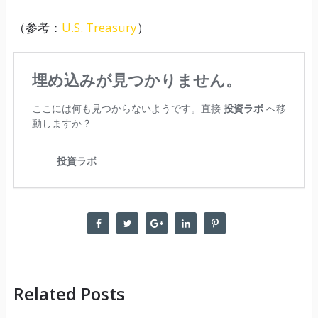
（参考：
U.S. Treasury
）
Related Posts