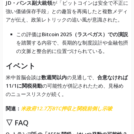
JD・バンス副大統領
が「ビットコインは安全で不正に
強い価値保存手段」との趣旨を再掲したと複数メディ
アが伝え、政策レトリックの追い風が意識された。
この評価は
Bitcoin 2025（ラスベガス）での演説
を踏襲する内容で、長期的な制度設計や金融包摂
の文脈と整合的に位置づけられている。
イベント
米中首脳会談は
数週間以内
の見通しで、
合意なければ
11/1に関税発動
の可能性が併記されたため、見極め
のニュースリスクが続く。
関連：
米政府12.7万BTC押収と関税前倒し示唆
▽ FAQ