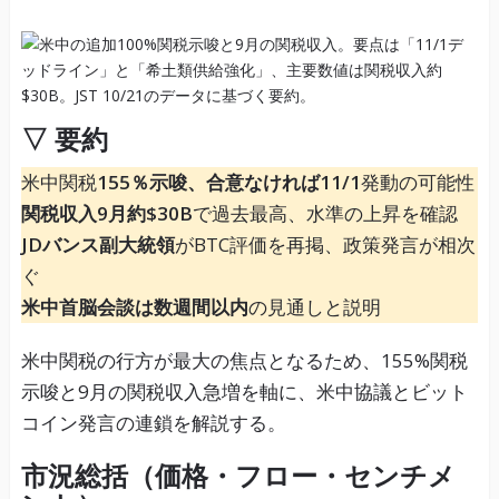
▽ 要約
米中関税
155％示唆、合意なければ11/1
発動の可能性
関税収入9月約$30B
で過去最高、水準の上昇を確認
JDバンス副大統領
がBTC評価を再掲、政策発言が相次
ぐ
米中首脳会談は数週間以内
の見通しと説明
米中関税の行方が最大の焦点となるため、155%関税
示唆と9月の関税収入急増を軸に、米中協議とビット
コイン発言の連鎖を解説する。
市況総括（価格・フロー・センチメ