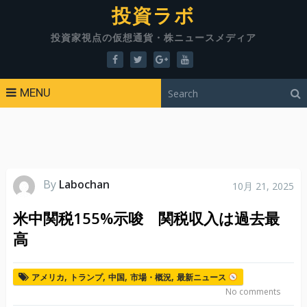
投資ラボ
投資家視点の仮想通貨・株ニュースメディア
MENU
By
Labochan
10月 21, 2025
米中関税155%示唆 関税収入は過去最
高
,
,
,
,
アメリカ
トランプ
中国
市場・概況
最新ニュース
No comments