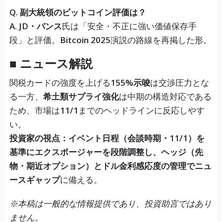
Q. 副大統領のビットコイン評価は？
A.
JD・バンス
氏は「安全・不正に強い価値保存手
段」と評価。
Bitcoin 2025
演説の路線を再掲した形。
■ ニュース解説
関税カードの強度を上げる
155%示唆
は交渉圧力とな
る一方、
希土類サプライ強化
は中期の構造対応である
ため、市場は
11/1
までのヘッドラインに反応しやす
い。
投資家の視点：イベント日程（会談時期・11/1）を
基準にエクスポージャーを段階調整し、ヘッジ（先
物・期近オプション）とドル金利感応度の管理でニュ
ースギャップ
に備える。
※本稿は一般的な情報提供であり、投資助言ではあり
ません。