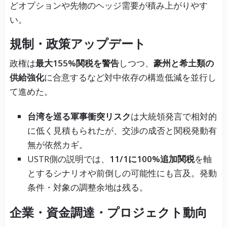
どオプションや先物のヘッジ需要が積み上がりやす
い。
規制・政策アップデート
政権は
最大155%関税を警告
しつつ、
豪州と希土類の
供給強化
に合意するなど対中依存の構造低減を並行し
て進めた。
台湾を巡る軍事衝突リスク
は大統領発言で相対的
に低く見積もられたが、交渉の成否と関税発動有
無が依然カギ。
USTR側の説明では、
11/1に100%追加関税
を軸
とするシナリオや前倒しの可能性にも言及。発動
条件・対象の調整余地は残る。
企業・資金調達・プロジェクト動向