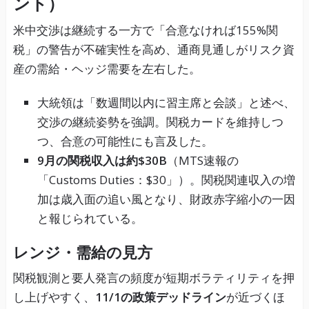
ント）
米中交渉は継続する一方で「合意なければ155%関
税」の警告が不確実性を高め、通商見通しがリスク資
産の需給・ヘッジ需要を左右した。
大統領は「数週間以内に習主席と会談」と述べ、
交渉の継続姿勢を強調。関税カードを維持しつ
つ、合意の可能性にも言及した。
9月の関税収入は約$30B
（MTS速報の
「Customs Duties：$30」）。関税関連収入の増
加は歳入面の追い風となり、財政赤字縮小の一因
と報じられている。
レンジ・需給の見方
関税観測と要人発言の頻度が短期ボラティリティを押
し上げやすく、
11/1の政策デッドライン
が近づくほ