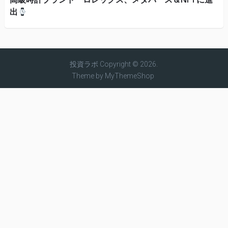
出
投資ラボ
Copyright © 2026.
Theme by
MyThemeShop