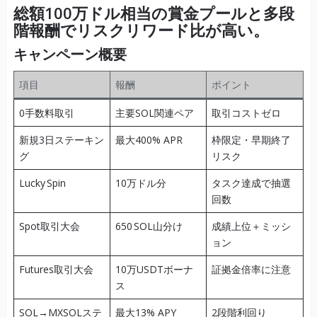
総額100万ドル相当
の賞金プールと多段
階報酬でリスクリワード比が高い。
キャンペーン概要
項目
報酬
ポイント
0手数料取引
主要SOL関連ペア
取引コストゼロ
新規3日ステーキン
最大400% APR
枠限定・早期終了
グ
リスク
Lucky Spin
10万ドル分
タスク達成で抽選
回数
Spot取引大会
650 SOL山分け
成績上位＋ミッシ
ョン
Futures取引大会
10万USDTボーナ
証拠金倍率に注意
ス
SOL→MXSOLステ
最大13% APY
2段階利回り