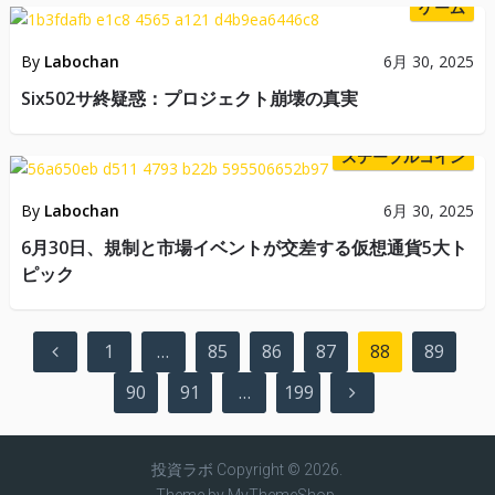
ゲーム
By
Labochan
6月 30, 2025
Six502サ終疑惑：プロジェクト崩壊の真実
ステーブルコイン
By
Labochan
6月 30, 2025
6月30日、規制と市場イベントが交差する仮想通貨5大ト
ピック
投
1
…
85
86
87
88
89
稿
90
91
…
199
の
ペ
ー
投資ラボ
Copyright © 2026.
ジ