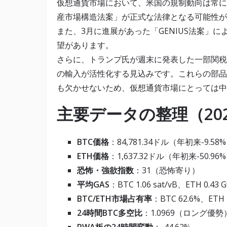
仮想通貨市場において、米国の規制動向は常に大
産市場構造法案」が正式な法律となる可能性が高い
また、3月に進展があった「GENIUS法案」
望があります。
さらに、トランプ氏が週末に発表した一部関税
の輸入が活性化する見込みです。これらの部品
も欠かせないため、仮想通貨市場にとっては中
主要データの整理（2025
BTC価格
：84,781.34ドル（年初来-9.58
ETH価格
：1,637.32ドル（年初来-50.96
恐怖・強欲指数
：31（恐怖寄り）
平均GAS
：BTC 1.06 sat/vB、ETH 0.43 G
BTC/ETH市場占有率
：BTC 62.6%、ETH 
24時間BTC多空比
：1.0969（ロング優勢