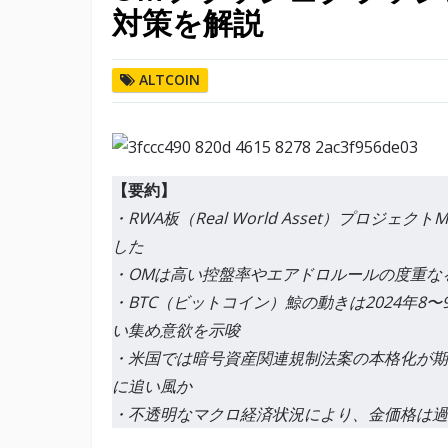
対策を解説
ALTCOIN
【要約】
・RWA板（Real World Asset）プロジ
した
・OMは高い控盤率やエアドロルールの度重な
・BTC（ビットコイン）鯨の動きは2024年
い集め意欲を示唆
・米国では暗号資産関連規制法案の本格化が期
に追い風か
・不透明なマクロ経済状況により、金価格は過