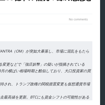
No comments
ェクトMANTRA（OM）が突如大暴落し、市場に混乱をもたら
る変更などで「強庄妖幣」の疑いが指摘されている
8〜9月の横ばい相場時期と酷似しており、大口投資家の買
待され、トランプ政権の関税措置変更も仮想通貨市場
去最高値を更新。BTCにも資金シフトの可能性がある