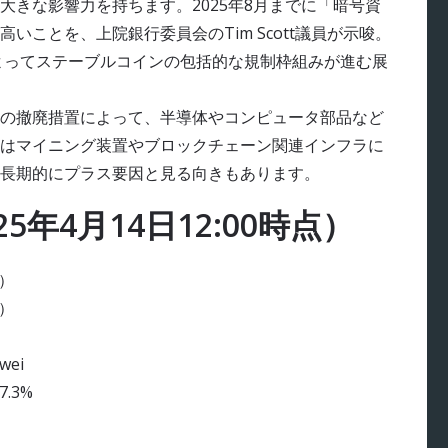
きな影響力を持ちます。2025年8月までに「暗号資
ことを、上院銀行委員会のTim Scott議員が示唆。
によってステーブルコインの包括的な規制枠組みが進む展
の撤廃措置によって、半導体やコンピュータ部品など
はマイニング装置やブロックチェーン関連インフラに
長期的にプラス要因と見る向きもあります。
年4月14日12:00時点）
%）
%）
wei
7.3%
）