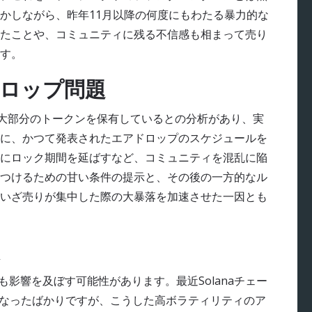
かしながら、昨年11月以降の何度にもわたる暴力的な
たことや、コミュニティに残る不信感も相まって売り
す。
ドロップ問題
大部分のトークンを保有しているとの分析があり、実
に、かつて発表されたエアドロップのスケジュールを
にロック期間を延ばすなど、コミュニティを混乱に陥
つけるための甘い条件の提示と、その後の一方的なル
いざ売りが集中した際の大暴落を加速させた一因とも
も影響を及ぼす可能性があります。最近Solanaチェー
題となったばかりですが、こうした高ボラティリティのア