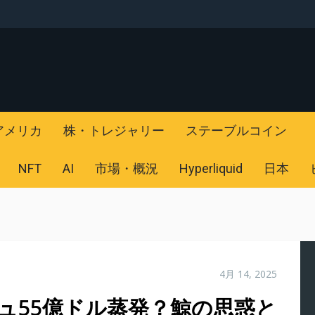
アメリカ
株・トレジャリー
ステーブルコイン
NFT
AI
市場・概況
Hyperliquid
日本
4月 14, 2025
ュ55億ドル蒸発？鯨の思惑と