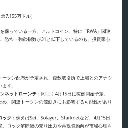
倉7,155万ドル）
気を保っている一方、アルトコイン、特に「RWA」関連
。恐怖・強欲指数が31と低下しているのも、投資家心
にトークン配布が予定され、複数取引所で上場とのアナウ
います。
メインネットローンチ
：同じく4月15日に稼働開始予定。
ため、関連トークンの値動きにも影響する可能性があり
ロック
：例えばSei、Solayer、Starknetなど、4月15日
定。ロック解除後の売り圧力や再投資動向が市場心理を