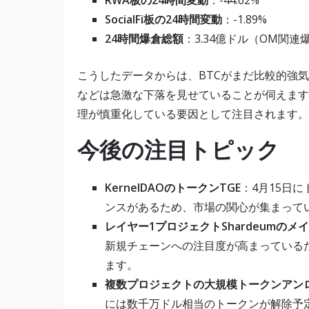
RWA板の24時間変動
：-44.62%
SocialFi板の24時間変動
：-1.89%
24時間爆倉総額
：3.34億ドル（OM関連爆
こうしたデータからは、BTCがまだ比較的強
などは急激な下落を見せていることが伺えます
理が慎重化している要因として注目されます。
今後の注目トピック
KernelDAOのトークンTGE
：4月15日
ンスがあるため、市場の関心が集まって
レイヤー1プロジェクトShardeumの
新規チェーンへの注目度が高まっている
ます。
複数プロジェクトの大規模トークンアン
には数千万ドル相当のトークンが解除予