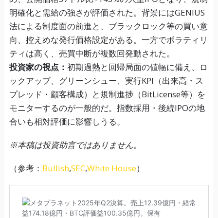
明確化と需給の強さが評価された。背景にはGENIUS
法による制度面の前進と、ブラックロック等の買い意
向、控えめな発行価格設定がある。一方でボラティリ
ティは高く、売買中断が複数回発動された。
投資家の視点：
初期過熱と回帰局面の値幅に備え、ロ
ックアップ、グリーンシュー、実行KPI（出来高・ス
プレッド・顧客構成）と規制進捗（BitLicense等）を
モニターするのが一般的だ。指数採用・後続IPOの地
合いも相対評価に影響しうる。
※本稿は投資助言ではありません。
（参考：
Bullish
,
SEC
,
White House
）