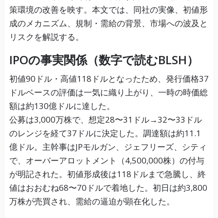
策環境の改善を映す。本文では、同社の実像、初値形
成のメカニズム、規制・需給の背景、市場への波及と
リスクを解説する。
IPOの事実関係（数字で読むBLSH）
初値90ドル・高値118ドルとなったため、発行価格37
ドルベースの評価は一気に織り上がり、一時の時価総
額は約130億ドルに達した。
公募は3,000万株で、想定28〜31ドル→32〜33ドル
のレンジを経て37ドルに決定した。調達額は約11.1
億ドル。主幹事はJPモルガン、ジェフリーズ、シティ
で、オーバーアロットメント（4,500,000株）の付与
が明記された。初値形成後は118ドルまで急騰し、終
値はおおむね68〜70ドルで着地した。初日は約3,800
万株が売買され、需給の逼迫が顕在化した。