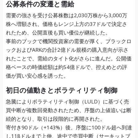
公募条件の変遷と需給
需要の強さを受け公募株数は2,030万株から3,000万
株へ増額され、価格もレンジ上方の37ドルで決定さ
れたため、公開直後も買い優位が継続した。
事前のブックで機関投資家の需要が厚く、ブラックロ
ックおよびARKの合計2億ドル規模の購入意向が示さ
れたことで、需給のタイト化がさらに進んだ。公開価
格ベースの時価総額は約54億ドルで、控えめとの評
価が買い安心感を誘った。
初日の値動きとボラティリティ制御
急騰によりボラティリティ制御（LULD）に基づく売
買中断が複数回発動されたため、序盤の上値追いは断
続的となり、取引は段階的に再開された。
寄付き90ドル（+143%）後、序盤に100ドル超へ到達
し118ドルまで上伸、途中で売買中断（サーキットブ