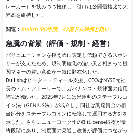
レーカー）を挟みつつ推移し、引けは公開価格比で大
幅高を維持した。
関連：
Bullish IPO申請、42億ドル評価と狙い
急騰の背景（評価・規制・経営）
バリュエーションを控えめに設定し信頼できるスポン
サーが支えたため、規制明確化の追い風と相まって機
関マネーの買い意欲が一気に顕在化した。
Bullishはピーター・ティール支援、CEOはNYSE元社
長のトム・ファーリーで、ガバナンス・規律面の信用
補完が働いた。2025年7月には米連邦のステーブルコ
イン法（GENIUS法）が成立し、同社は調達資金の相
当部分をステーブルコインに転換して運用する方針を
示した。さらにニューヨーク州のBitLicense取得が最
終段階にあり、制度面の見通し改善が評価につながっ