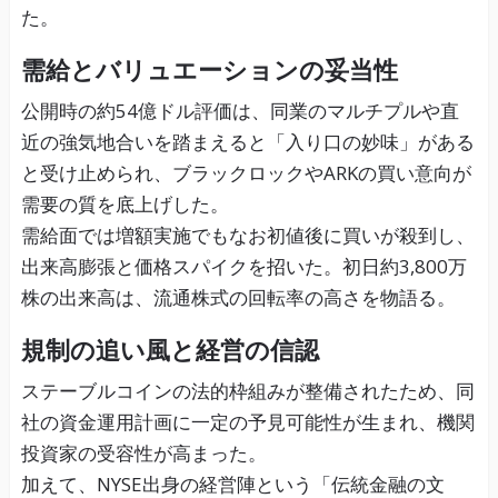
た。
需給とバリュエーションの妥当性
公開時の約54億ドル評価は、同業のマルチプルや直
近の強気地合いを踏まえると「入り口の妙味」がある
と受け止められ、ブラックロックやARKの買い意向が
需要の質を底上げした。
需給面では増額実施でもなお初値後に買いが殺到し、
出来高膨張と価格スパイクを招いた。初日約3,800万
株の出来高は、流通株式の回転率の高さを物語る。
規制の追い風と経営の信認
ステーブルコインの法的枠組みが整備されたため、同
社の資金運用計画に一定の予見可能性が生まれ、機関
投資家の受容性が高まった。
加えて、NYSE出身の経営陣という「伝統金融の文