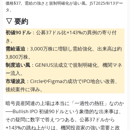
▽ 要約
初値90ドル
：公募37ドル比+143%の異例の寄り付
き。
需給逼迫
：3,000万株に増額し需給強化、出来高は約
3,800万株。
制度追い風
：GENIUS法成立で規制明確化、機関マネ
ー流入。
市場波及
：CircleやFigmaの成功でIPO地合い改善、
後続案件に弾み。
暗号資産関連の上場は本当に「一過性の熱狂」なのか
──Bullish IPO 初値90ドルという象徴的な出来事は、
その疑問に数字で答えつつある。公募37ドルから
+143%の跳ね上がりは、機関投資家の強い需要と政