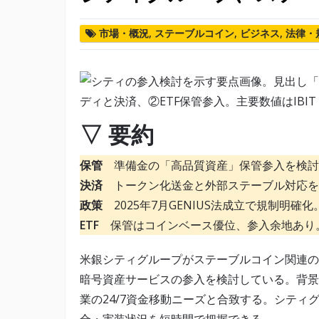
市場・概況
,
ステーブルコイン
,
ビジネス
,
法律・
▽ 要約
保管
準備金の「高品質資産」保管参入を検討
決済
トークン化送金と外部ステーブル対応を
政策
2025年7月GENIUS法成立で規制明確化
ETF
保管はコインベース優位、参入余地あり
米銀シティグループがステーブルコイン関連の
暗号資産サービスの参入を検討している。背景に
業の24/7資金移動ニーズと合致する。シティ