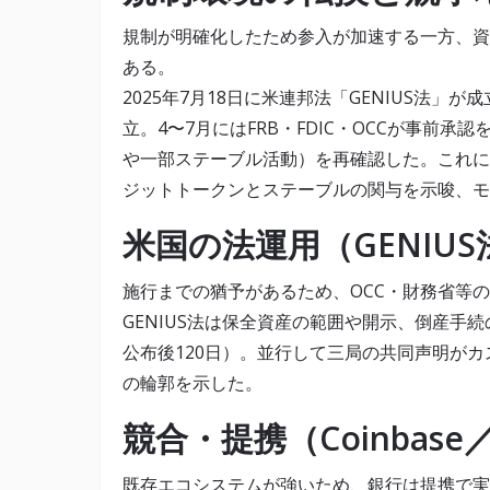
規制が明確化したため参入が加速する一方、資
ある。
2025年7月18日に米連邦法「GENIUS法
立。4〜7月にはFRB・FDIC・OCCが事前
や一部ステーブル活動）を再確認した。これによ
ジットトークンとステーブルの関与を示唆、モ
米国の法運用（GENIU
施行までの猶予があるため、OCC・財務省等
GENIUS法は保全資産の範囲や開示、倒産手
公布後120日）。並行して三局の共同声明が
の輪郭を示した。
競合・提携（Coinbase／C
既存エコシステムが強いため、銀行は提携で実