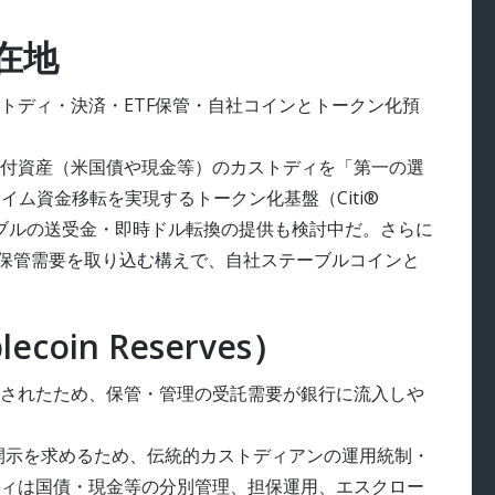
在地
トディ・決済・ETF保管・自社コインとトークン化預
付資産（米国債や現金等）のカストディを「第一の選
イム資金移転を実現するトークン化基盤（Citi®
外部ステーブルの送受金・即時ドル転換の提供も検討中だ。さらに
の保管需要を取り込む構えで、自社ステーブルコインと
oin Reserves）
されたため、保管・管理の受託需要が銀行に流入しや
次開示を求めるため、伝統的カストディアンの運用統制・
ィは国債・現金等の分別管理、担保運用、エスクロー