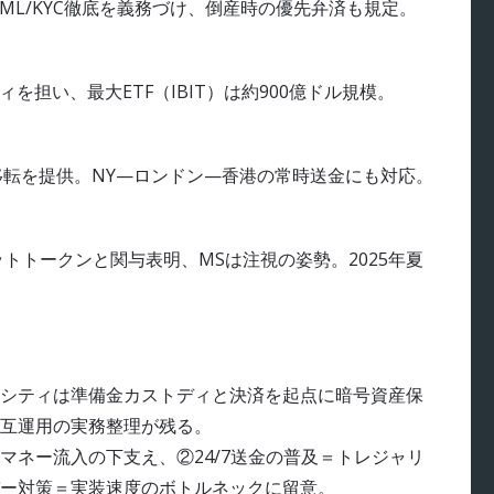
示、AML/KYC徹底を義務づけ、倒産時の優先弁済も規定。
ィを担い、最大ETF（IBIT）は約900億ドル規模。
/7移転を提供。NY—ロンドン—香港の常時送金にも対応。
ジットトークンと関与表明、MSは注視の姿勢。2025年夏
シティは準備金カストディと決済を起点に暗号資産保
互運用の実務整理が残る。
マネー流入の下支え、②24/7送金の普及＝トレジャリ
ー対策＝実装速度のボトルネックに留意。