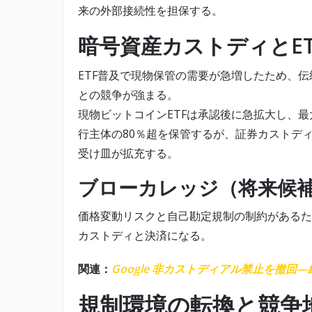
来の外部接続性を担保する。
暗号資産カストディとE
ETF普及で現物保管の需要が急増したため、
との競争が強まる。
現物ビットコインETFは承認後に急拡大し、最大
行主体の80％超を保管するが、証券カストデ
受け皿が拡充する。
ブローカレッジ（将来候
価格変動リスクと自己勘定規制の制約があるた
カストディと決済になる。
関連：
Google 非カストディアル禁止を撤回
規制環境の転換と競争