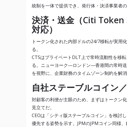
統制を一体で提供でき、発行体・決済事業者の
決済・送金（Citi Toke
対応）
トークン化された内部ドルの24/7移転が実
る。
CTSはプライベートDLT上で常時流動性を移
る。ニューヨーク—ロンドン—香港間の常時送
を視野に、企業財務のタイムゾーン制約を解消
自社ステーブルコイン
対顧客の利便が主眼のため、まずはトークン化
見立てだ。
CEOは「シティ版ステーブルコイン」を検討
優先する姿勢を示す。JPMのJPMコイン同様