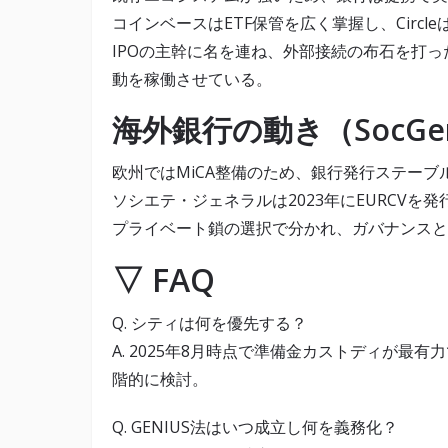
コインベースはETF保管を広く掌握し、Circle
IPOの主幹に名を連ね、外部接続の布石を打った。
動を稼働させている。
海外銀行の動き（SocG
欧州ではMiCA整備のため、銀行発行ステーブ
ソシエテ・ジェネラルは2023年にEURCVを発
プライベート鎖の選択で分かれ、ガバナンスと
▽ FAQ
Q. シティは何を優先する？
A. 2025年8月時点で準備金カストディが最
階的に検討。
Q. GENIUS法はいつ成立し何を義務化？