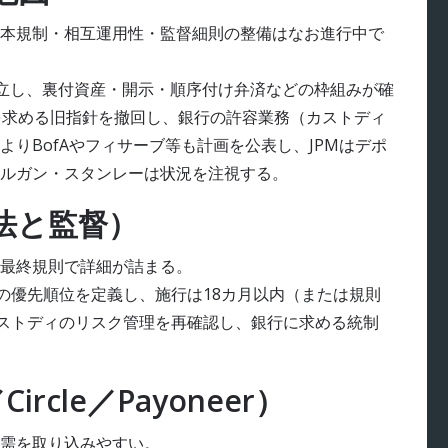
本規制・相互運用性・監督細則の整備はなお進行中で
」が成立し、裏付資産・開示・順序付け弁済などの枠組みが確
承認を求める旧指針を撤回し、銀行の許容業務（カストディ
りBofAやフィサーブ等も計画を公表し、JPMはデポ
ルガン・スタンレーは状況を注視する。
S法と監督）
の最終規則で詳細が詰まる。
続の優先順位を定義し、施行は18カ月以内（または規則
カストディのリスク管理を再確認し、銀行に求める統制
ircle／Payoneer）
需を取り込みやすい。