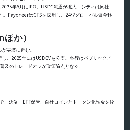
は2025年6月にIPO、USDC流通が拡大。シティは同社
PayoneerはCTSを採用し、24/7グローバル資金移
enほか）
ルが実装に進む。
行し、2025年にはUSDCVを公表。各行はパブリック／
普及のトレードオフが政策論点となる。
有力で、決済・ETF保管、自社コインとトークン化預金を段