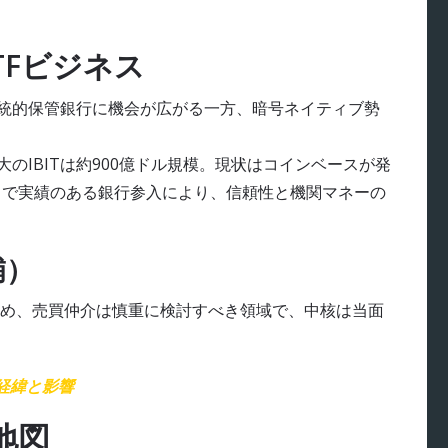
TFビジネス
伝統的保管銀行に機会が広がる一方、暗号ネイティブ勢
のIBITは約900億ドル規模。現状はコインベースが発
ィで実績のある銀行参入により、信頼性と機関マネーの
補）
め、売買仲介は慎重に検討すべき領域で、中核は当面
—経緯と影響
地図