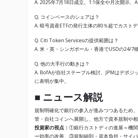
A. 2025年7月18日成立。1:1保全や月次開
Q. コインベースのシェアは？
A. 暗号資産ETFの発行主体の80％超でカストデ
Q. Citi Token Servicesの提供範囲は？
A. 米・英・シンガポール・香港でUSDの24
Q. 他の大手行の動きは？
A. BofAが自社ステーブル検討、JPMはデポ
に表明が集中。
■ ニュース解説
規制明確化で銀行の参入が進みつつあるため、
管・自社コインへ展開し、他方で資本規制や相
投資家の視点：
①銀行カストディの進展＝機関
ー効率の改善、③規制細則・資本負担・サイバ