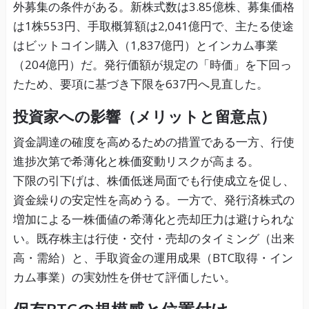
外募集の条件がある。新株式数は3.85億株、募集価格
は1株553円、手取概算額は2,041億円で、主たる使途
はビットコイン購入（1,837億円）とインカム事業
（204億円）だ。発行価額が規定の「時価」を下回っ
たため、要項に基づき下限を637円へ見直した。
投資家への影響（メリットと留意点）
資金調達の確度を高めるための措置である一方、行使
進捗次第で希薄化と株価変動リスクが高まる。
下限の引下げは、株価低迷局面でも行使成立を促し、
資金繰りの安定性を高めうる。一方で、発行済株式の
増加による一株価値の希薄化と売却圧力は避けられな
い。既存株主は行使・交付・売却のタイミング（出来
高・需給）と、手取資金の運用成果（BTC取得・イン
カム事業）の実効性を併せて評価したい。