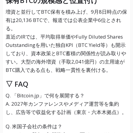
保有BTCの規模感と位置付け
増資と並行してBTC保有を積み上げ、9月8日時点の保
有は20,136 BTCで、報道では公表企業中6位とされ
る。
直近のIRでは、平均取得単価やFully Diluted Shares
Outstandingを用いた独自KPI（BTC Yield等）も開示
しており、資本政策とBTC蓄積の関係性が読み取りや
すい。大型の海外増資（手取2,041億円）の主用途が
BTC購入である点も、戦略一貫性を裏付ける。
▽ FAQ
Q. 「Bitcoin.jp」で何を展開する？
A. 2027年カンファレンスやメディア運営等を集約
し、広告等で収益化する計画（東京・六本木拠点）。
Q. 米国子会社の条件は？