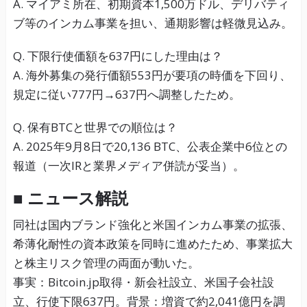
A. マイアミ所在、初期資本1,500万ドル、デリバティ
ブ等のインカム事業を担い、通期影響は軽微見込み。
Q. 下限行使価額を637円にした理由は？
A. 海外募集の発行価額553円が要項の時価を下回り、
規定に従い777円→637円へ調整したため。
Q. 保有BTCと世界での順位は？
A. 2025年9月8日で20,136 BTC、公表企業中6位との
報道（一次IRと業界メディア併読が妥当）。
■ ニュース解説
同社は国内ブランド強化と米国インカム事業の拡張、
希薄化耐性の資本政策を同時に進めたため、事業拡大
と株主リスク管理の両面が動いた。
事実：Bitcoin.jp取得・新会社設立、米国子会社設
立、行使下限637円。背景：増資で約2,041億円を調