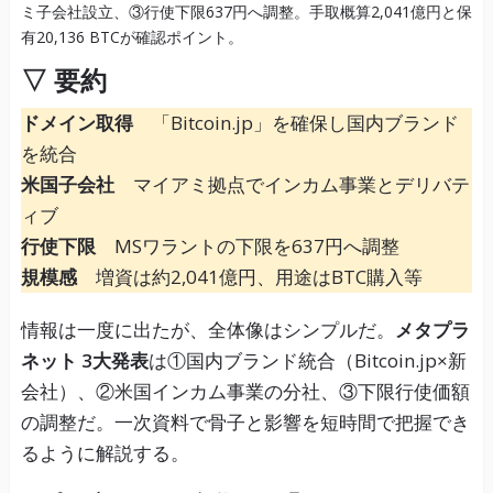
▽ 要約
ドメイン取得
「Bitcoin.jp」を確保し国内ブランド
を統合
米国子会社
マイアミ拠点でインカム事業とデリバテ
ィブ
行使下限
MSワラントの下限を637円へ調整
規模感
増資は約2,041億円、用途はBTC購入等
情報は一度に出たが、全体像はシンプルだ。
メタプラ
ネット 3大発表
は①国内ブランド統合（Bitcoin.jp×新
会社）、②米国インカム事業の分社、③下限行使価額
の調整だ。一次資料で骨子と影響を短時間で把握でき
るように解説する。