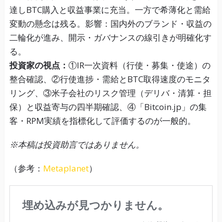
達しBTC購入と収益事業に充当。一方で希薄化と需給
変動の懸念は残る。影響：国内外のブランド・収益の
二輪化が進み、開示・ガバナンスの線引きが明確化す
る。
投資家の視点：
①IR一次資料（行使・募集・使途）の
整合確認、②行使進捗・需給とBTC取得速度のモニタ
リング、③米子会社のリスク管理（デリバ・清算・担
保）と収益寄与の四半期確認、④「Bitcoin.jp」の集
客・RPM実績を指標化して評価するのが一般的。
※本稿は投資助言ではありません。
（参考：
Metaplanet
）