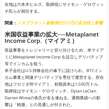
在地は六本木ヒルズ、取締役にサイモン・ゲロヴィッ
チ氏らが就任する。
関連：
メタプラネット新株発行553円の妥当性と影響
米国収益事業の拡大──Metaplanet
Income Corp.（マイアミ）
収益事業をトレジャリーと切り分けるため、米マイア
ミにMetaplanet Income Corp.を設立しデリバティブ
等でインカムを狙う。
米子会社はU.S.持株会社の傘下に設けられ、BTCイン
カム事業と関連デリバティブを専任で運営する。所在
地はフロリダ州マイアミ、初期資本は1,500万ドル、
取締役はサイモン・ゲロヴィッチ、Dylan LeClair、
Darren Winiaの各氏が名を連ねる。通期業績への影
響は「軽微」との見通しが付された。