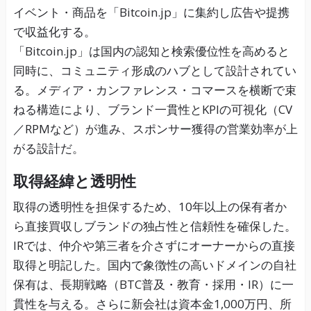
イベント・商品を「Bitcoin.jp」に集約し広告や提携
で収益化する。
「Bitcoin.jp」は国内の認知と検索優位性を高めると
同時に、コミュニティ形成のハブとして設計されてい
る。メディア・カンファレンス・コマースを横断で束
ねる構造により、ブランド一貫性とKPIの可視化（CV
／RPMなど）が進み、スポンサー獲得の営業効率が上
がる設計だ。
取得経緯と透明性
取得の透明性を担保するため、10年以上の保有者か
ら直接買収しブランドの独占性と信頼性を確保した。
IRでは、仲介や第三者を介さずにオーナーからの直接
取得と明記した。国内で象徴性の高いドメインの自社
保有は、長期戦略（BTC普及・教育・採用・IR）に一
貫性を与える。さらに新会社は資本金1,000万円、所