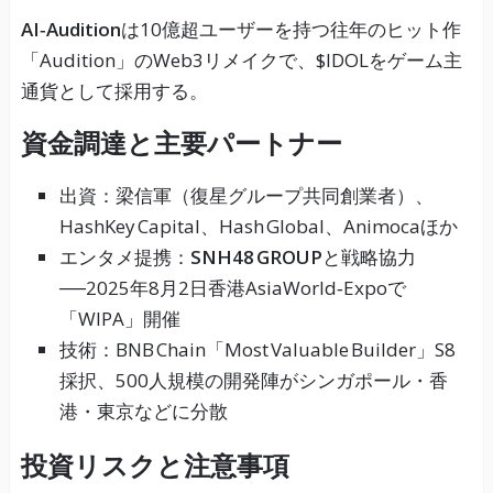
AI‑Audition
は10億超ユーザーを持つ往年のヒット作
「Audition」のWeb3リメイクで、$IDOLをゲーム主
通貨として採用する。
資金調達と主要パートナー
出資：梁信軍（復星グループ共同創業者）、
HashKey Capital、Hash Global、Animocaほか
エンタメ提携：
SNH48 GROUP
と戦略協力
──2025年8月2日香港AsiaWorld‑Expoで
「WIPA」開催
技術：BNB Chain「Most Valuable Builder」S8
採択、500人規模の開発陣がシンガポール・香
港・東京などに分散
投資リスクと注意事項