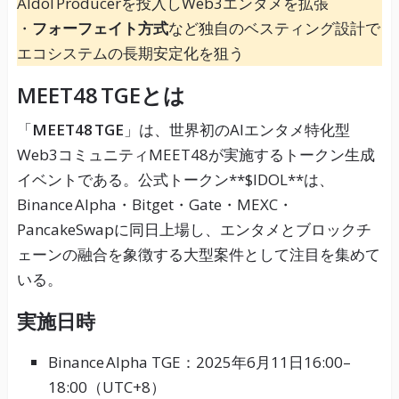
AIdol Producerを投入しWeb3エンタメを拡張
・
フォーフェイト方式
など独自のベスティング設計で
エコシステムの長期安定化を狙う
MEET48 TGEとは
「
MEET48 TGE
」は、世界初のAIエンタメ特化型
Web3コミュニティMEET48が実施するトークン生成
イベントである。公式トークン**$IDOL**は、
Binance Alpha・Bitget・Gate・MEXC・
PancakeSwapに同日上場し、エンタメとブロックチ
ェーンの融合を象徴する大型案件として注目を集めて
いる。
実施日時
Binance Alpha TGE：2025年6月11日16:00–
18:00（UTC+8）