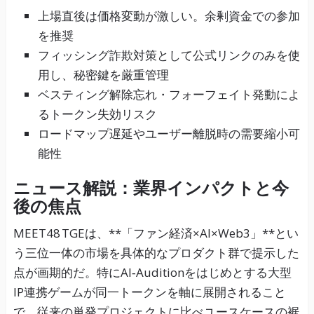
上場直後は価格変動が激しい。余剰資金での参加
を推奨
フィッシング詐欺対策として公式リンクのみを使
用し、秘密鍵を厳重管理
ベスティング解除忘れ・フォーフェイト発動によ
るトークン失効リスク
ロードマップ遅延やユーザー離脱時の需要縮小可
能性
ニュース解説：業界インパクトと今
後の焦点
MEET48 TGEは、**「ファン経済×AI×Web3」**とい
う三位一体の市場を具体的なプロダクト群で提示した
点が画期的だ。特にAI‑Auditionをはじめとする大型
IP連携ゲームが同一トークンを軸に展開されること
で、従来の単発プロジェクトに比べユースケースの裾