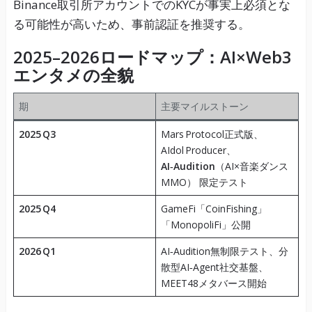
Binance取引所アカウントでのKYCが事実上必須とな
る可能性が高いため、事前認証を推奨する。
2025–2026ロードマップ：AI×Web3
エンタメの全貌
期
主要マイルストーン
2025 Q3
Mars Protocol正式版、
AIdol Producer、
AI‑Audition
（AI×音楽ダンス
MMO） 限定テスト
2025 Q4
GameFi「CoinFishing」
「MonopoliFi」公開
2026 Q1
AI‑Audition無制限テスト、分
散型AI‑Agent社交基盤、
MEET48メタバース開始