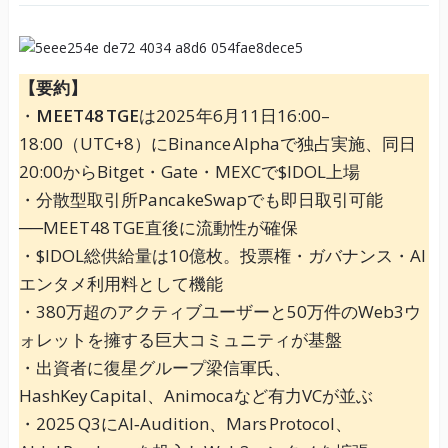
【要約】
・
MEET48 TGE
は2025年6月11日16:00–
18:00（UTC+8）にBinance Alphaで独占実施、同日
20:00からBitget・Gate・MEXCで$IDOL上場
・分散型取引所PancakeSwapでも即日取引可能
──MEET48 TGE直後に流動性が確保
・$IDOL総供給量は10億枚。投票権・ガバナンス・AI
エンタメ利用料として機能
・380万超のアクティブユーザーと50万件のWeb3ウ
ォレットを擁する巨大コミュニティが基盤
・出資者に復星グループ梁信軍氏、
HashKey Capital、Animocaなど有力VCが並ぶ
・2025 Q3にAI‑Audition、Mars Protocol、