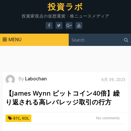
投資ラボ
投資家視点の仮想通貨・株ニュースメディア
MENU
By
Labochan
6月 09, 2025
【James Wynn ビットコイン40倍】繰
り返される高レバレッジ取引の行方
,
No comments
BTC
KOL