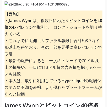
【要約】
・James Wynn
は、複数回にわたり
ビットコインを40
倍のレバレッジ
で取引し、ロング・ショートを切り替
えている
・
これまでに返佣（リファラル報酬）合計約3.7万ド
ル以上を得ており、その一部を元手に高レバレッジで
取引
・
最新の報告によると、一度のトレードで70ドル以
上の損失や、一日に113ドル超の含み損を抱えるケー
スも確認
・
本人は、取引に利用している
HyperLiquid
の報酬シ
ステムに不満を表明。より優れたプラットフォームが
あると指摘
James Wynnとビットコイン40倍取