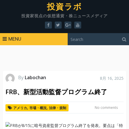
投資ラボ
投資家視点の仮想通貨・株ニュースメディア
MENU
By
Labochan
8月 16, 2025
FRB、新型活動監督プログラム終了
,
,
No comments
アメリカ
市場・概況
法律・規制