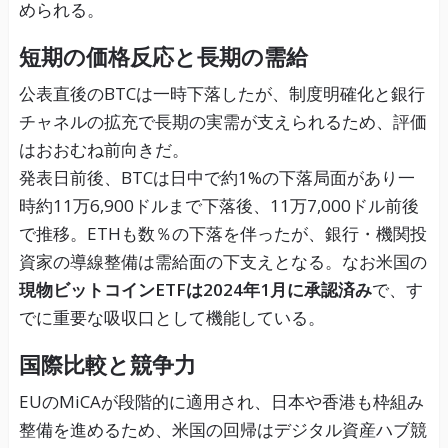
められる。
短期の価格反応と長期の需給
公表直後のBTCは一時下落したが、制度明確化と銀行
チャネルの拡充で長期の実需が支えられるため、評価
はおおむね前向きだ。
発表日前後、BTCは日中で約1%の下落局面があり一
時約11万6,900ドルまで下落後、11万7,000ドル前後
で推移。ETHも数％の下落を伴ったが、銀行・機関投
資家の導線整備は需給面の下支えとなる。なお米国の
現物ビットコインETFは2024年1月に承認済み
で、す
でに重要な吸収口として機能している。
国際比較と競争力
EUのMiCAが段階的に適用され、日本や香港も枠組み
整備を進めるため、米国の回帰はデジタル資産ハブ競