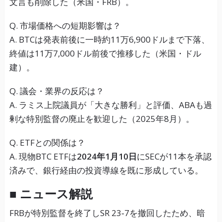
文言も削除した（米国・FRB）。
Q. 市場価格への短期影響は？
A. BTCは発表前後に一時約11万6,900ドルまで下落、
終値は11万7,000ドル前後で推移した（米国・ドル
建）。
Q. 議会・業界の反応は？
A. ラミス上院議員が「大きな勝利」と評価、ABAも過
剰な特別監督の廃止を歓迎した（2025年8月）。
Q. ETFとの関係は？
A. 現物BTC ETFは
2024年1月10日
にSECが11本を承認
済みで、銀行経由の投資導線を既に形成している。
■ ニュース解説
FRBが特別監督を終了しSR 23‑7を撤回したため、暗