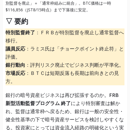
▽ 要約
特別監督終了
：ＦＲＢが特別監督を廃止し通常監督へ
移行。
議員反応
：ラミス氏は「チョークポイント終止符」と
評価。
銀行動向
：評判リスク廃止でビジネス判断が平準化。
市場反応
：ＢＴＣは短期反落も長期は前向きとの見
方。
銀行の暗号資産ビジネスは再び拡張するのか。
FRB
新型活動監督プログラム 終了
により特別審査は解か
れ、監督は通常枠へ戻るため、銀行は一般の安全性・
健全性基準の下で暗号資産サービスを検討しやすくな
る。投資家にとっては資金流入経路の明確化という実