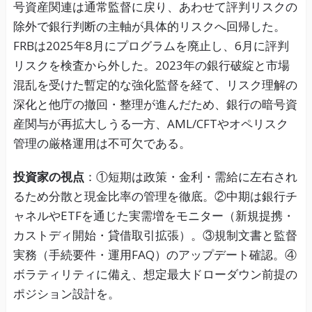
号資産関連は通常監督に戻り、あわせて評判リスクの
除外で銀行判断の主軸が具体的リスクへ回帰した。
FRBは2025年8月にプログラムを廃止し、6月に評判
リスクを検査から外した。2023年の銀行破綻と市場
混乱を受けた暫定的な強化監督を経て、リスク理解の
深化と他庁の撤回・整理が進んだため、銀行の暗号資
産関与が再拡大しうる一方、AML/CFTやオペリスク
管理の厳格運用は不可欠である。
投資家の視点
：①短期は政策・金利・需給に左右され
るため分散と現金比率の管理を徹底。②中期は銀行チ
ャネルやETFを通じた実需増をモニター（新規提携・
カストディ開始・貸借取引拡張）。③規制文書と監督
実務（手続要件・運用FAQ）のアップデート確認。④
ボラティリティに備え、想定最大ドローダウン前提の
ポジション設計を。