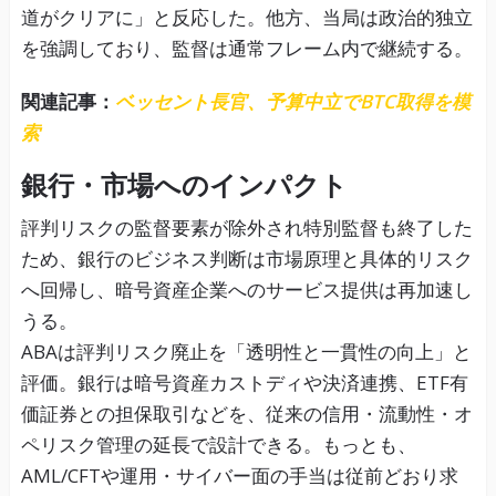
道がクリアに」と反応した。他方、当局は政治的独立
を強調しており、監督は通常フレーム内で継続する。
関連記事：
ベッセント長官、予算中立でBTC取得を模
索
銀行・市場へのインパクト
評判リスクの監督要素が除外され特別監督も終了した
ため、銀行のビジネス判断は市場原理と具体的リスク
へ回帰し、暗号資産企業へのサービス提供は再加速し
うる。
ABAは評判リスク廃止を「透明性と一貫性の向上」と
評価。銀行は暗号資産カストディや決済連携、ETF有
価証券との担保取引などを、従来の信用・流動性・オ
ペリスク管理の延長で設計できる。もっとも、
AML/CFTや運用・サイバー面の手当は従前どおり求