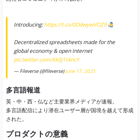
Introducing:
https://t.co/0DdwywVOZ9
Decentralized spreadsheets made for the
global economy & open Internet
pic.twitter.com/Xk0J1t4ncY
— Fileverse (@fileverse)
June 17, 2025
多言語報道
英・中・西・仏など主要業界メディアが速報。
多言語配信により潜在ユーザー層が国境を越えて形成
された。
プロダクトの意義
データ主権回復