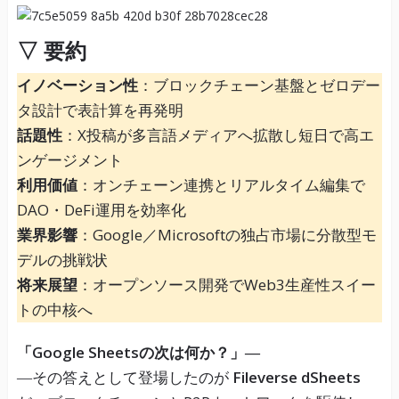
▽ 要約
イノベーション性
：ブロックチェーン基盤とゼロデー
タ設計で表計算を再発明
話題性
：X投稿が多言語メディアへ拡散し短日で高エ
ンゲージメント
利用価値
：オンチェーン連携とリアルタイム編集で
DAO・DeFi運用を効率化
業界影響
：Google／Microsoftの独占市場に分散型モ
デルの挑戦状
将来展望
：オープンソース開発でWeb3生産性スイー
トの中核へ
「Google Sheetsの次は何か？」―
―その答えとして登場したのが
Fileverse dSheets