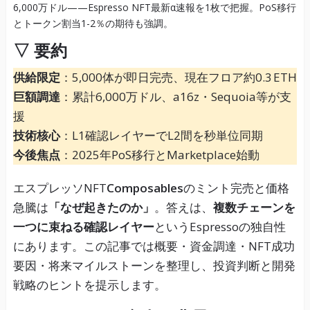
▽ 要約
供給限定
：5,000体が即日完売、現在フロア約0.3 ETH
巨額調達
：累計6,000万ドル、a16z・Sequoia等が支
援
技術核心
：L1確認レイヤーでL2間を秒単位同期
今後焦点
：2025年PoS移行とMarketplace始動
エスプレッソNFT
Composables
のミント完売と価格
急騰は
「なぜ起きたのか」
。答えは、
複数チェーンを
一つに束ねる確認レイヤー
というEspressoの独自性
にあります。この記事では概要・資金調達・NFT成功
要因・将来マイルストーンを整理し、投資判断と開発
戦略のヒントを提示します。