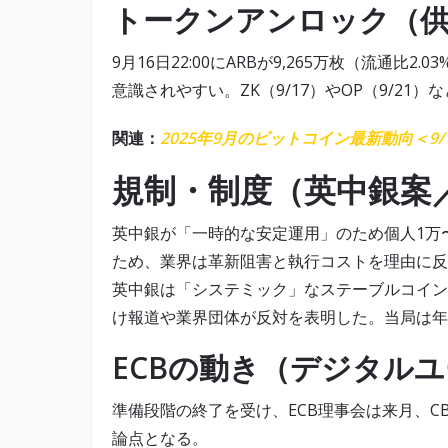
トークンアンロック（
9月16日22:00にARBが9,265万枚（流通比
意識されやすい。ZK（9/17）やOP（9/21
関連：
2025年9月のビットコイン最新動向＜9/
規制・制度（英中銀案／
英中銀が「一時的な安定運用」のため個人1万〜
ため、業界は革新阻害と執行コストを理由に反
英中銀は「システミック」なステーブルコイン
け報道や業界団体が反対を表明した。当局は年
ECBの動き（デジタル
準備段階の終了を受け、ECB理事会は来月、C
論点となる。