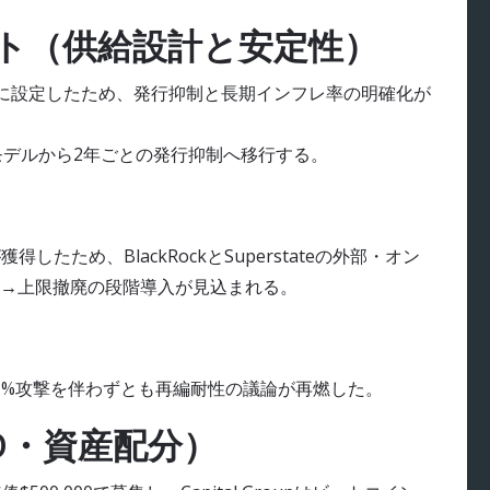
ト（供給設計と安定性）
億DOTに設定したため、発行抑制と長期インフレ率の明確化が
限モデルから2年ごとの発行抑制へ移行する。
が獲得したため、BlackRockとSuperstateの外部・オン
→上限撤廃の段階導入が見込まれる。
51%攻撃を伴わずとも再編耐性の議論が再燃した。
O・資産配分）