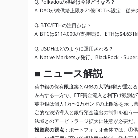
Q. Polkadotの供給は今後どうなる？
A. DAOが総供給上限を21億DOTへ設定、
Q. BTC/ETHの注目点は？
A. BTCは$114,000の支持転換、ETHは$4
Q. USDHはどのように運用される？
A. Native Marketsが発行、BlackRoc
■ ニュース解説
英中銀の保有限度案とARBの大型解除が重な
左右する一方で、ETF資金流入と利下げ観測
英中銀は個人1万〜2万ポンドの上限案を示し
定的な決済導入と銀行預金流出の制御を狙う一
法域とのアービトラージ拡大に注意が必要だ。
投資家の視点：
ポートフォリオ全体では、①供