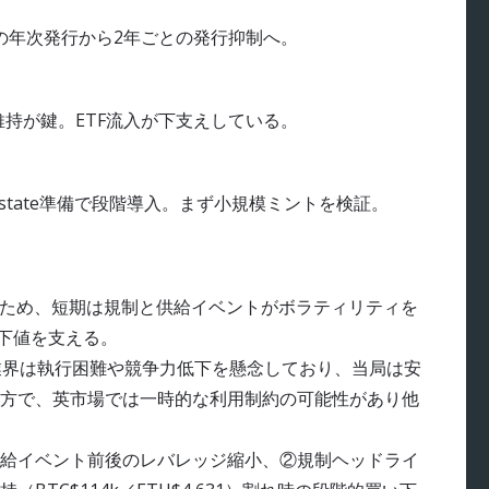
従来の年次発行から2年ごとの発行抑制へ。
,631維持が鍵。ETF流入が下支えしている。
k・Superstate準備で段階導入。まず小規模ミントを検証。
るため、短期は規制と供給イベントがボラティリティを
が下値を支える。
業界は執行困難や競争力低下を懸念しており、当局は安
方で、英市場では一時的な利用制約の可能性があり他
給イベント前後のレバレッジ縮小、②規制ヘッドライ