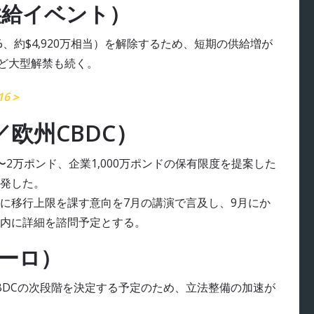
供給イベント）
2.03%、約$4,920万相当）を解除するため、短期の供給増が
）など大型解禁も続く。
16＞
欧州CBDC）
2万ポンド、企業1,000万ポンドの保有限度を提案した
発した。
に移行上限を課す意向を7月の講演で言及し、9月にか
内に詳細を諮問予定とする。
ユーロ）
BDCの次段階を決定する予定のため、立法整備の加速が