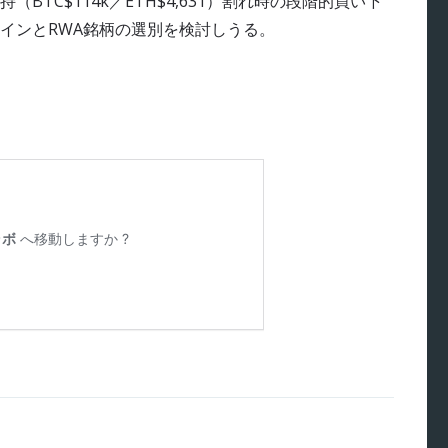
TC$114k／ETH$4,631）割れ時の段階的買い下
インとRWA銘柄の選別を検討しうる。