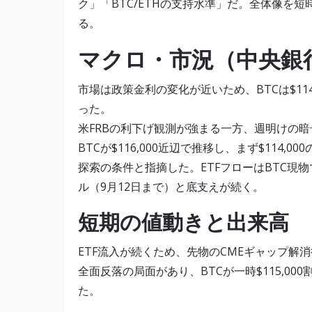
ク」「BTC/ETHの支持水準」だ。全体像を
る。
マクロ・市況（中央銀
市場は政策金利の変化が近いため、BTCは$114,
った。
米FRBの利下げ観測が強まる一方、週明けの暗
BTCが$116,000近辺で推移し、まず$114,
探索の条件と指摘した。ETFフローはBTC現物で5
ル（9月12日まで）と底支えが続く。
短期の値動きと出来高
ETF流入が続くため、先物のCMEギャップ解
全面反落の局面があり、BTCが一時$115,000
た。