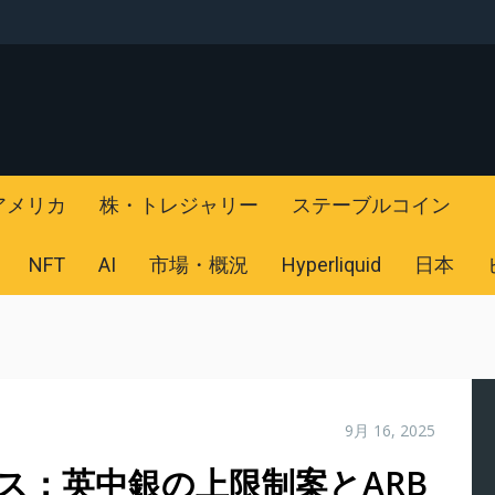
アメリカ
株・トレジャリー
ステーブルコイン
NFT
AI
市場・概況
Hyperliquid
日本
9月 16, 2025
ース：英中銀の上限制案とARB