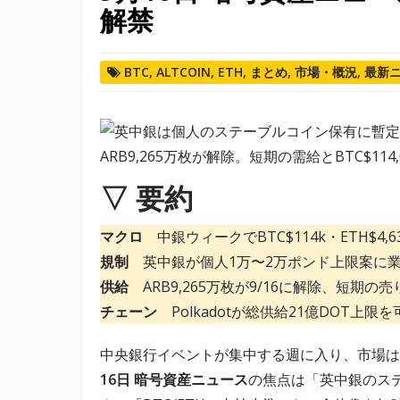
解禁
BTC
,
ALTCOIN
,
ETH
,
まとめ
,
市場・概況
,
最新
▽ 要約
マクロ
中銀ウィークでBTC$114k・ETH$4,6
規制
英中銀が個人1万〜2万ポンド上限案に
供給
ARB9,265万枚が9/16に解除、短期の
チェーン
Polkadotが総供給21億DOT上限を
中央銀行イベントが集中する週に入り、市場は
16日 暗号資産ニュース
の焦点は「英中銀のス