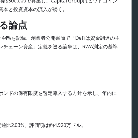
」を年俸$500,000で募集し、Capital Groupはビットコイン
的資本と投資資本の流入が続く。
巡る論点
大+44%を記録、創業者公開書簡で「DeFiは資金調達の主
「オンチェーン資産」定義を巡る論争は、RWA測定の基準
00万ポンドの保有限度を暫定導入する方針を示し、年内に
除、流通比2.03%、評価額は約4,920万ドル。