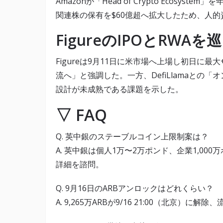
Amazonが「Head of Crypto Ecosystem
関連株の保有を$60億超へ拡大したため、人
FigureのIPOとRWAを
Figureは9月11日に米市場へ上場し初日に最
流へ」と強調した。一方、DefiLlamaとの
設計が未成熟である課題を示した。
▽ FAQ
Q. 英中銀のステーブルコイン上限制案は？
A. 英中銀は個人1万〜2万ポンド、企業1,0
詳細を諮問。
Q. 9月16日のARBアンロックはどれくらい？
A. 9,265万ARBが9/16 21:00（北京）に解