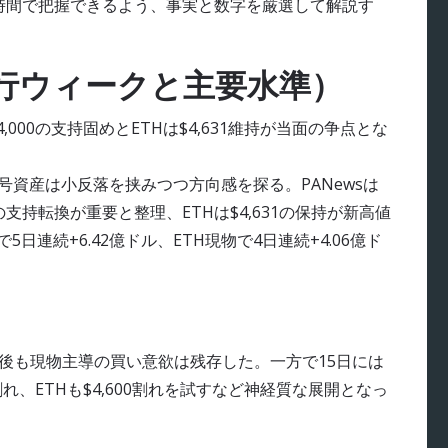
短時間で把握できるよう、事実と数字を厳選して解説す
行ウィークと主要水準）
000の支持固めとETHは$4,631維持が当面の争点とな
号資産は小反落を挟みつつ方向感を探る。PANewsは
000の支持転換が重要と整理、ETHは$4,631の保持が新高値
日連続+6.42億ドル、ETH現物で4日連続+4.06億ド
消後も現物主導の買い意欲は残存した。一方で15日には
割れ、ETHも$4,600割れを試すなど神経質な展開となっ