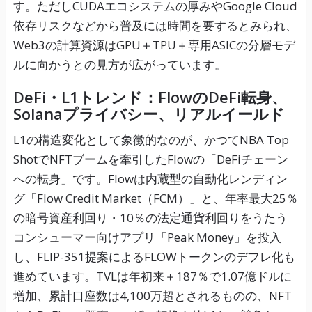
す。ただしCUDAエコシステムの厚みやGoogle Cloud
依存リスクなどから普及には時間を要するとみられ、
Web3の計算資源はGPU＋TPU＋専用ASICの分層モデ
ルに向かうとの見方が広がっています。
DeFi・L1トレンド：FlowのDeFi転身、
Solanaプライバシー、リアルイールド
L1の構造変化として象徴的なのが、かつてNBA Top
ShotでNFTブームを牽引したFlowの「DeFiチェーン
への転身」です。Flowは内蔵型の自動化レンディン
グ「Flow Credit Market（FCM）」と、年率最大25％
の暗号資産利回り・10％の法定通貨利回りをうたう
コンシューマー向けアプリ「Peak Money」を投入
し、FLIP-351提案によるFLOWトークンのデフレ化も
進めています。TVLは年初来＋187％で1.07億ドルに
増加、累計口座数は4,100万超とされるものの、NFT