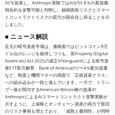
50％急落し、Anthropic実験ではAIが55.8％の新規脆
弱合約を攻撃可能と判明し、銘柄固有リスクとスマー
トコントラクトリスクの双方が顕在化し得ることを示
しました。
■ ニュース解説
足元の暗号資産市場は、価格面ではビットコイン9万
ドル台のレンジを維持しつつも、英Property (Digital
Assets etc) Act 2025の成立やVanguardによる暗号資
産ETF取引解禁、Bank of Americaの1〜4％配分提案
など、制度と機関マネーの両面で「正統資産クラス」
への組み込みが一段と進んでいます。一方で、トラン
プ一族が関与するAmerican Bitcoin株の急落や、
AnthropicによるAIスマートコントラクト攻撃実験が
示すように、上場株とオンチェーン資産の両方で新旧
のリスク事例も増えており、「成熟と脆弱性」が同時