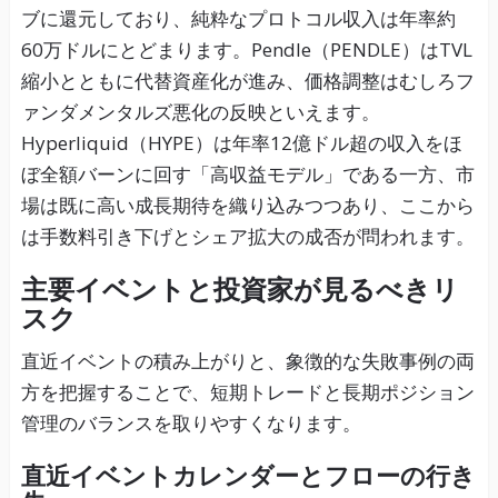
ブに還元しており、純粋なプロトコル収入は年率約
60万ドルにとどまります。Pendle（PENDLE）はTVL
縮小とともに代替資産化が進み、価格調整はむしろフ
ァンダメンタルズ悪化の反映といえます。
Hyperliquid（HYPE）は年率12億ドル超の収入をほ
ぼ全額バーンに回す「高収益モデル」である一方、市
場は既に高い成長期待を織り込みつつあり、ここから
は手数料引き下げとシェア拡大の成否が問われます。
主要イベントと投資家が見るべきリ
スク
直近イベントの積み上がりと、象徴的な失敗事例の両
方を把握することで、短期トレードと長期ポジション
管理のバランスを取りやすくなります。
直近イベントカレンダーとフローの行き