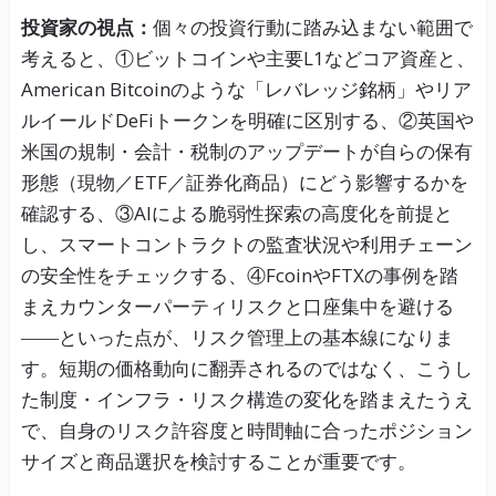
投資家の視点：
個々の投資行動に踏み込まない範囲で
考えると、①ビットコインや主要L1などコア資産と、
American Bitcoinのような「レバレッジ銘柄」やリア
ルイールドDeFiトークンを明確に区別する、②英国や
米国の規制・会計・税制のアップデートが自らの保有
形態（現物／ETF／証券化商品）にどう影響するかを
確認する、③AIによる脆弱性探索の高度化を前提と
し、スマートコントラクトの監査状況や利用チェーン
の安全性をチェックする、④FcoinやFTXの事例を踏
まえカウンターパーティリスクと口座集中を避ける
――といった点が、リスク管理上の基本線になりま
す。短期の価格動向に翻弄されるのではなく、こうし
た制度・インフラ・リスク構造の変化を踏まえたうえ
で、自身のリスク許容度と時間軸に合ったポジション
サイズと商品選択を検討することが重要です。