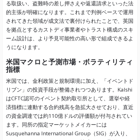
る取扱い、盗難時の差し押さえや返還請求といった法
的主張が明確になります。これまで判例ベースで運用
されてきた領域が成文法で裏付けられたことで、英国
を拠点とするカストディ事業者やトラスト構成のスキ
ーム設計は、より予見可能性の高い形で組成できるよ
うになります。
米国マクロと予測市場・ボラティリティ
指標
米国では、金利政策と規制環境に加え、「イベントド
リブン」の投資手段が整備されつつあります。Kalshi
はCFTC認可のイベント契約取引所として、選挙や経
済指標に連動する合約残高を急拡大させており、直近
の資金調達では約110億ドルの評価額が付与されてい
ます。同所の指定マーケットメイカーには
Susquehanna International Group（SIG）が入り、