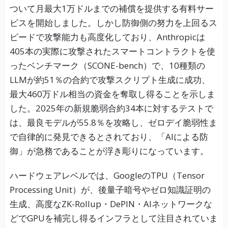
ついて月最大1万ドルまでの補償を提供する有料サー
ビスを開始しました。しかし防御側の努力を上回るス
ピードで攻撃能力も高度化しており、Anthropicは
405本の実際に攻撃されたスマートコントラクトを使
ったベンチマーク（SCONE-bench）で、10種類の
LLMが約51％の合約で攻撃スクリプト生成に成功、
最大460万ドル相当の資金を奪取し得ることを示しま
した。2025年の新規脆弱合約34本に対するテストで
は、最良モデルが55.8％を攻略し、ゼロデイ脆弱性ま
で自律的に発見できるとされており、「AIによる防
御」が急務であることが浮き彫りになっています。
ハードウェアレベルでは、GoogleのTPU（Tensor
Processing Unit）が、後量子暗号やゼロ知識証明の
生成、高度なZK-Rollup・DePIN・AIネットワークな
どでGPUを補完し得るインフラとして注目されていま