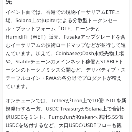
先
イベント面では、香港での現物イーサリアムETF上
場、Solana上のJupiterによる分散型トークンセー
ル・プラットフォーム「DTF」ローンチと
HumidiFi（WET）販売、Fusakaアップグレードを含
むイーサリアムの技術ロードマップなどが並行して進
んでいます。加えて、CoinbaseのDash永続先物上場
や、Stableチェーンのメインネット稼働とSTABLEト
ークンのトークノミクス公開など、デリバティブ・ス
テーブルコイン・RWAの各分野でプロダクトが増え
ています。
オンチェーンでは、TetherがTron上で10億USDTを新
規発行する一方、USDC TreasuryがSolana上で合計5
億USDCをミント、Pump.funがKrakenへ累計5.55億
USDCを送付するなど、大口USDC/USDTフローも観