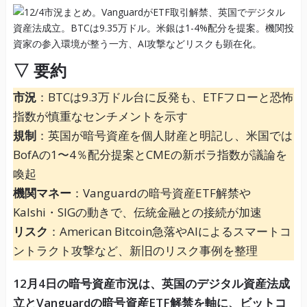
▽ 要約
市況
：BTCは9.3万ドル台に反発も、ETFフローと恐怖
指数が慎重なセンチメントを示す
規制
：英国が暗号資産を個人財産と明記し、米国では
BofAの1〜4％配分提案とCMEの新ボラ指数が議論を
喚起
機関マネー
：Vanguardの暗号資産ETF解禁や
Kalshi・SIGの動きで、伝統金融との接続が加速
リスク
：American Bitcoin急落やAIによるスマートコ
ントラクト攻撃など、新旧のリスク事例を整理
12月4日の暗号資産市況は、英国のデジタル資産法成
立とVanguardの暗号資産ETF解禁を軸に、ビットコ