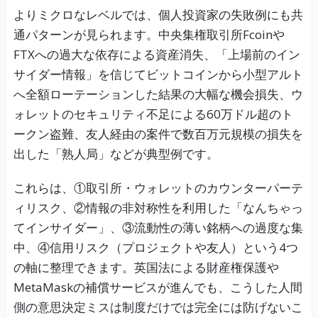
よりミクロなレベルでは、個人投資家の失敗例にも共
通パターンが見られます。中央集権取引所Fcoinや
FTXへの過大な依存による資産消失、「上場前のイン
サイダー情報」を信じてビットコインから小型アルト
へ全額ローテーションした結果の大幅な機会損失、ウ
ォレットのセキュリティ不足による60万ドル超のト
ークン盗難、友人経由の案件で数百万元規模の損失を
出した「熟人局」などが典型例です。
これらは、①取引所・ウォレットのカウンターパーテ
ィリスク、②情報の非対称性を利用した「なんちゃっ
てインサイダー」、③流動性の薄い銘柄への過度な集
中、④信用リスク（プロジェクトや友人）という4つ
の軸に整理できます。英国法による財産権保護や
MetaMaskの補償サービスが進んでも、こうした人間
側の意思決定ミスは制度だけでは完全には防げないこ