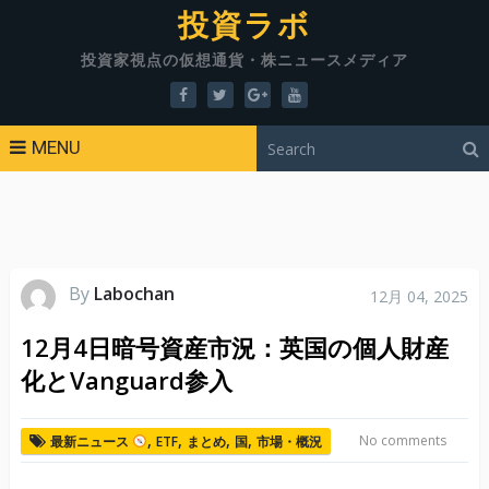
投資ラボ
投資家視点の仮想通貨・株ニュースメディア
MENU
By
Labochan
12月 04, 2025
12月4日暗号資産市況：英国の個人財産
化とVanguard参入
,
,
,
,
No comments
最新ニュース
ETF
まとめ
国
市場・概況