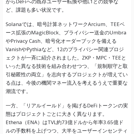
からDeFiへの既存ユーザー転換や他L1との競争な
ど、課題も多い状況です。
Solanaでは、暗号計算ネットワークArcium、TEEベ
ース拡張のMagicBlock、プライバシー送金のUmbra
やPrivacy Cash、暗号化オーダーブックを備える
VanishやPythiaなど、12のプライバシー関連プロジ
ェクトが一斉に紹介されました。ZKP・MPC・TEEと
いった異なる技術を組み合わせつつ、「規制順守と取
引秘匿性の両立」を志向するプロジェクトが増えてい
る点は、今後の機関マネー流入を考えるうえで重要な
潮流です。
一方、「リアルイールド」を掲げるDeFiトークンの実
態はプロジェクトごとに大きく異なります。
Ethena（ENA）はTVL約73億ドルから年率3.65億ド
ルの手数料を上げつつ、大半をユーザーインセンティ