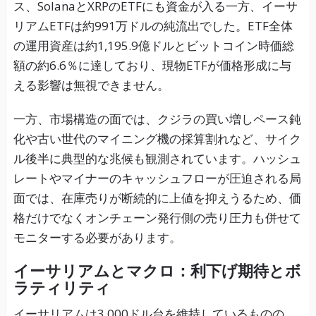
ス、SolanaとXRPのETFにも資金が入る一方、イーサ
リアムETFは約991万ドルの純流出でした。ETF全体
の運用資産は約1,195.9億ドルとビットコイン時価総
額の約6.6％に達しており、現物ETFが価格形成に与
える影響は無視できません。
一方、市場構造の面では、クジラの買い増しペース鈍
化や古い世代のマイニング機の採算割れなど、サイク
ル後半に典型的な兆候も観測されています。ハッシュ
レートやマイナーのキャッシュフローが圧迫される局
面では、在庫売りが断続的に上値を抑えうるため、価
格だけでなくオンチェーン発行側の売り圧力も併せて
モニターする必要があります。
イーサリアムとマクロ：利下げ期待とボ
ラティリティ
イーサリアムは3,000ドル台を維持しているものの、