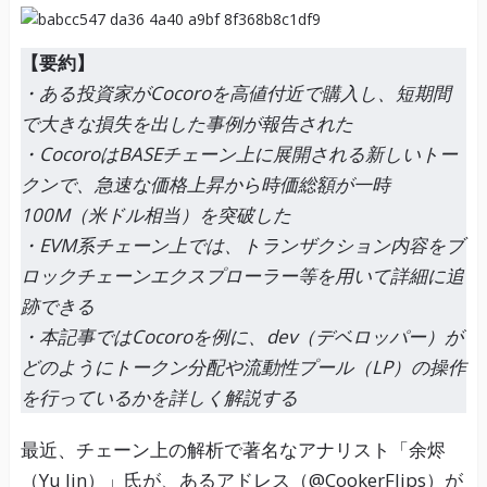
【要約】
・ある投資家がCocoroを高値付近で購入し、短期間
で大きな損失を出した事例が報告された
・CocoroはBASEチェーン上に展開される新しいトー
クンで、急速な価格上昇から時価総額が一時
100M（米ドル相当）を突破した
・EVM系チェーン上では、トランザクション内容をブ
ロックチェーンエクスプローラー等を用いて詳細に追
跡できる
・本記事ではCocoroを例に、dev（デベロッパー）が
どのようにトークン分配や流動性プール（LP）の操作
を行っているかを詳しく解説する
最近、チェーン上の解析で著名なアナリスト「余烬
（Yu Jin）」氏が、あるアドレス（@CookerFlips）が