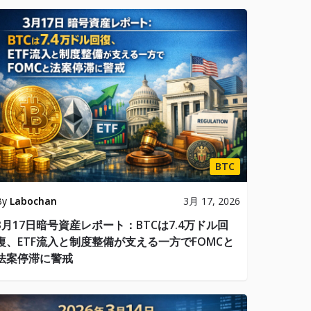
BTC
By
Labochan
3月 17, 2026
3月17日暗号資産レポート：BTCは7.4万ドル回
復、ETF流入と制度整備が支える一方でFOMCと
法案停滞に警戒