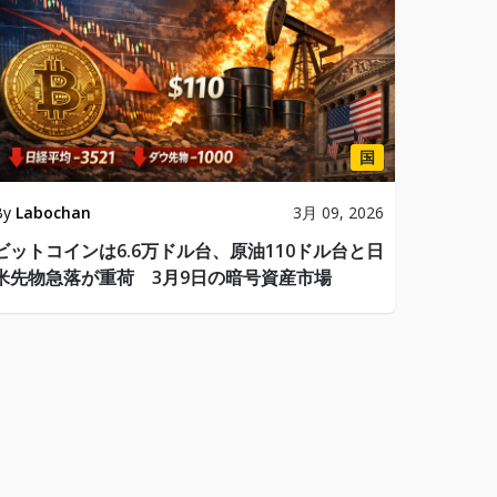
国
By
Labochan
3月 09, 2026
ビットコインは6.6万ドル台、原油110ドル台と日
米先物急落が重荷 3月9日の暗号資産市場