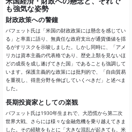
米国経済・財政への懸念と、それで
も強気な姿勢
財政政策への警鐘
バフェット氏は「米国の財政政策には懸念を感じてい
る」と率直に語り、無責任な政府支出が通貨価値を揺
るがすリスクを示唆しました。しかし同時に、「アメ
リカは資本主義の代表格であり、歴史上類を見ないほ
どの成長を成し遂げてきた国」であることも強調して
います。保護主義的な政策には批判的で、「自由貿易
を重視し、得意分野を伸ばしていくべきだ」と述べま
した。
長期投資家としての楽観
バフェット氏は1930年生まれで、大恐慌から第二次
世界大戦、さらには様々な金融危機を乗り越えてきま
した。その経験をもとに「大きな混乱が起きても、米