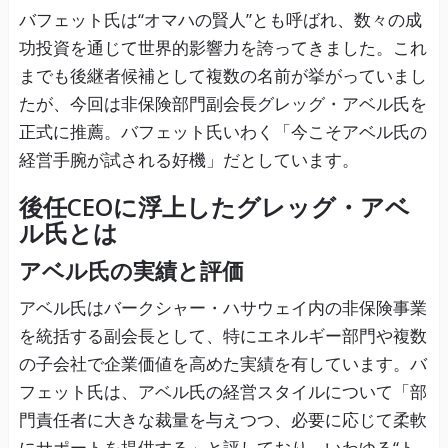
バフェット氏は“オマハの賢人”とも呼ばれ、数々の成
功投資を通じて世界的影響力を誇ってきました。これ
までも後継者候補として複数の名前が挙がっていまし
たが、今回は非保険部門副会長グレッグ・アベル氏を
正式に推薦。バフェット氏いわく「今こそアベル氏の
経営手腕が試される好機」だとしています。
後任CEOに浮上したグレッグ・アベ
ル氏とは
アベル氏の実績と評価
アベル氏はバークシャー・ハサウェイ内の非保険事業
を統括する副会長として、特にエネルギー部門や複数
の子会社で企業価値を高めた実績を有しています。バ
フェット氏は、アベル氏の経営スタイルについて「部
門責任者に大きな裁量を与えつつ、必要に応じて柔軟
にサポートを提供する」と評しており、いわゆる“ト