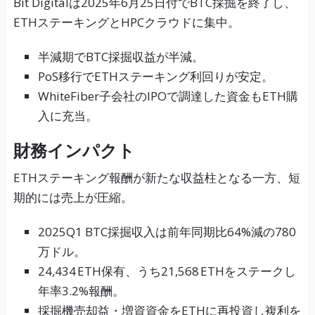
Bit Digitalは2025年6月25日付でBTC採掘を終了し、
ETHステーキングとHPCクラウドに集中。
半減期でBTC採掘収益が半減。
PoS移行でETHステーキング利回りが安定。
WhiteFiber子会社のIPOで調達した資金もETH購
入に充当。
財務インパクト
ETHステーキング報酬が新たな収益柱となる一方、短
期的には売上が圧縮。
2025Q1 BTC採掘収入は前年同期比64%減の780
万ドル。
24,434 ETH保有、うち21,568 ETHをステークし
年率3.2%報酬。
採掘機売却益・増資資金をETHに再投資し複利を