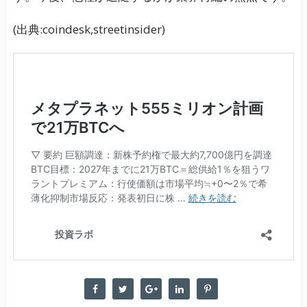
(出典:coindesk,streetinsider)