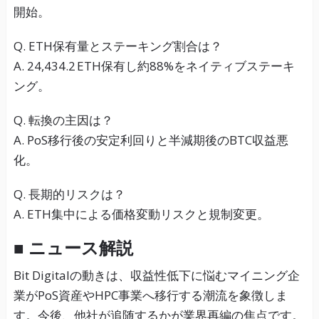
開始。
Q. ETH保有量とステーキング割合は？
A. 24,434.2 ETH保有し約88%をネイティブステーキ
ング。
Q. 転換の主因は？
A. PoS移行後の安定利回りと半減期後のBTC収益悪
化。
Q. 長期的リスクは？
A. ETH集中による価格変動リスクと規制変更。
■ ニュース解説
Bit Digitalの動きは、収益性低下に悩むマイニング企
業がPoS資産やHPC事業へ移行する潮流を象徴しま
す。今後、他社が追随するかが業界再編の焦点です。