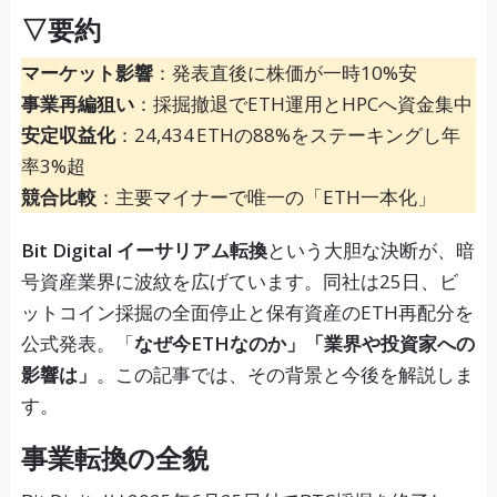
▽要約
マーケット影響
：発表直後に株価が一時10%安
事業再編狙い
：採掘撤退でETH運用とHPCへ資金集中
安定収益化
：24,434 ETHの88%をステーキングし年
率3%超
競合比較
：主要マイナーで唯一の「ETH一本化」
Bit Digital イーサリアム転換
という大胆な決断が、暗
号資産業界に波紋を広げています。同社は25日、ビ
ットコイン採掘の全面停止と保有資産のETH再配分を
公式発表。「
なぜ今ETHなのか」「業界や投資家への
影響は」
。この記事では、その背景と今後を解説しま
す。
事業転換の全貌