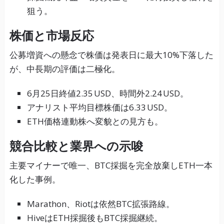
狙う。
株価と市場反応
公募増資への懸念で株価は発表日に最大10%下落した
が、中長期の評価は二極化。
6月25日終値2.35 USD、時間外2.24 USD。
アナリスト平均目標株価は6.33 USD。
ETH価格連動株へ変貌との見方も。
競合比較と業界への示唆
主要マイナーで唯一、BTC採掘を完全放棄しETH一本
化した事例。
Marathon、Riotは依然BTC拡張路線。
HiveはETH採掘後もBTC採掘継続。