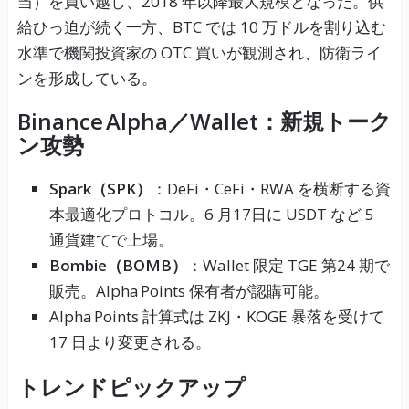
当）を買い越し、2018 年以降最大規模となった。供
給ひっ迫が続く一方、BTC では 10 万ドルを割り込む
水準で機関投資家の OTC 買いが観測され、防衛ライ
ンを形成している。
Binance Alpha／Wallet：新規トーク
ン攻勢
Spark（SPK）
：DeFi・CeFi・RWA を横断する資
本最適化プロトコル。6 月17日に USDT など 5
通貨建てで上場。
Bombie（BOMB）
：Wallet 限定 TGE 第24 期で
販売。Alpha Points 保有者が認購可能。
Alpha Points 計算式は ZKJ・KOGE 暴落を受けて
17 日より変更される。
トレンドピックアップ