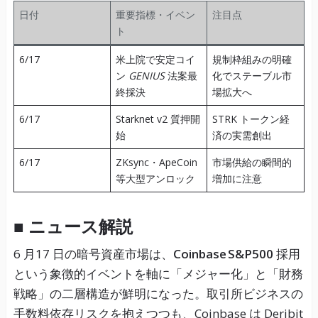
日付
重要指標・イベン
注目点
ト
6/17
米上院で安定コイ
規制枠組みの明確
ン
GENIUS
法案最
化でステーブル市
終採決
場拡大へ
6/17
Starknet v2 質押開
STRK トークン経
始
済の実需創出
6/17
ZKsync・ApeCoin
市場供給の瞬間的
等大型アンロック
増加に注意
■ ニュース解説
6 月17 日の暗号資産市場は、
Coinbase S&P500
採用
という象徴的イベントを軸に「メジャー化」と「財務
戦略」の二層構造が鮮明になった。取引所ビジネスの
手数料依存リスクを抱えつつも、Coinbase は Deribit