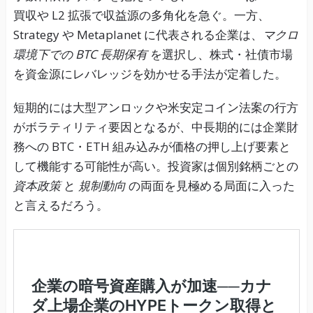
買収や L2 拡張で収益源の多角化を急ぐ。一方、
Strategy や Metaplanet に代表される企業は、
マクロ
環境下での BTC 長期保有
を選択し、株式・社債市場
を資金源にレバレッジを効かせる手法が定着した。
短期的には大型アンロックや米安定コイン法案の行方
がボラティリティ要因となるが、中長期的には企業財
務への BTC・ETH 組み込みが価格の押し上げ要素と
して機能する可能性が高い。投資家は個別銘柄ごとの
資本政策
と
規制動向
の両面を見極める局面に入った
と言えるだろう。