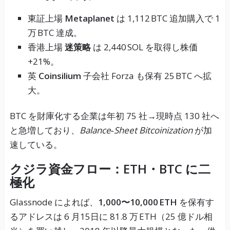
東証上場
Metaplanet
は 1,112 BTC 追加購入で 1
万 BTC 達成。
香港上場
迷策略
は 2,440 SOL を取得し株価
+21%。
英
Coinsilium
子会社 Forza も保有 25 BTC へ拡
大。
BTC を財庫化する企業は年初 75 社→現時点 130 社へ
と急増しており、
Balance‑Sheet Bitcoinization
が加
速している。
クジラ資金フロー：ETH・BTC に二
極化
Glassnode によれば、
1,000〜10,000 ETH
を保有す
るアドレスは 6 月15日に 81.8 万 ETH（25 億ドル相