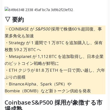
▽
要約
・COINBASE が
S&P500
採用で株価60％超回復、事
業多角化も加速
・Strategy が 1 週間で 1 万 BTC を追加購入し、保有
枚数 59.2 万 BTC へ
・Metaplanet が 1,112 BTC を追加取得し、日本企業
のビットコイン戦略が鮮明に
・ETH クジラが 81.8 万 ETH を一日で買い越し、六年
ぶりの規模
・Binance Alpha、Spark（SPK）や
Bombie（BOMB）など新トークン供給を発表
Coinbase S&P500 採用が象徴する市
場成熟