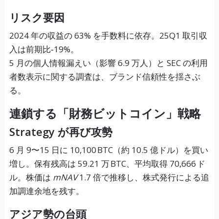
リスク要因
2024 年の収益の 63% を手数料に依存。25Q1 取引収
入は前期比‑19%。
5 月の個人情報漏えい（影響 6.9 万人）と SEC の利用
者数表示に関する調査は、ブランド信頼性を揺さぶ
る。
連鎖する「財務ビットコイン」戦略
Strategy が再び攻勢
6 月 9〜15 日に 10,100 BTC（約 10.5 億ドル）を買い
増し。保有残高は 59.21 万 BTC、平均取得 70,666 ド
ル。株価は
mNAV
1.7 倍で推移し、株式発行による追
加調達余地を残す。
アジア勢の台頭