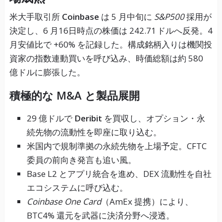
米大手取引所
Coinbase
は 5 月中旬に
S&P500
採用が
決定し、6 月16日時点の株価は 242.71 ドルへ反発。4
月安値比で +60% を記録した。構成銘柄入りは機関投
資家の指数連動買いを呼び込み、時価総額は約 580
億ドルに膨張した。
積極的な M&A と製品展開
29 億ドルで
Deribit
を買収し、オプション・永
続先物の流動性を即座に取り込む。
米国内で規制準拠の永続先物を上場予定。CFTC
委員の前向き発言も追い風。
Base L2 とアプリ統合を進め、DEX 流動性を自社
エコシステムに呼び込む。
Coinbase One Card
（AmEx 提携）により、
BTC4% 還元を武器に決済分野へ浸透。