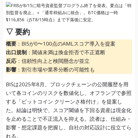
▽ 要約
概要
：BISが0〜100点のAMLスコア導入を提案
出口規制
：閾値未満は換金拒否で不正遮断
反応
：信頼性向上と検閲懸念が並立
影響
：割引市場や業界分断の可能性も
BISは2025年8月、ブロックチェーンの公開履歴を用
いて各コインのリスクを数値化し、オフランプで参照
する「ビットコイン クリーンさ格付け」を提案し
た。結論は明快で、スコア閾値を下回る資産は現金化
を止めることで不正流入を抑える。読者は、仕組み・
影響・想定課題を把握し、自社の対応設計に役立てら
れる。