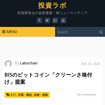
投資ラボ
投資家視点の仮想通貨・株ニュースメディア
MENU
By
Labochan
8月 16, 2025
BISのビットコイン「クリーンさ格付
け」提案
,
,
No comments
BTC
市場・概況
法律・規制