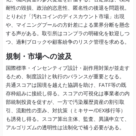
耐性の毀損、政治的恣意性、匿名性の後退を問題視。
とりわけ「汚れコインのディスカウント市場」出現
や、マイニングプールの方針差による業界分断を懸念
する声がある。取引所はコンプラの明確化を歓迎しつ
つ、過剰ブロックや顧客紛争のリスク管理を求める。
規制・市場への波及
国際標準・インセンティブ設計・副作用対策が並走す
るため、制度設計と執行のバランスが重要となる。
共通スコアは国境を越えた協調を助け、FATF等の既
存枠組みに接続し得る。スコアの可視化は事業者の内
部統制投資を促すが、一方で汚染履歴資産の割引取
引、流動性の歪み、対抗策（ミキサー/DEX移行等）
も誘発し得る。スコア算出主体、監査、異議申立て、
アルゴリズムの透明性は法制化で補う必要がある。