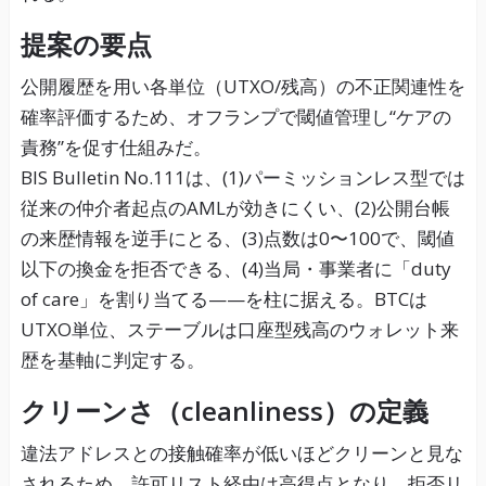
提案の要点
公開履歴を用い各単位（UTXO/残高）の不正関連性を
確率評価するため、オフランプで閾値管理し“ケアの
責務”を促す仕組みだ。
BIS Bulletin No.111は、(1)パーミッションレス型では
従来の仲介者起点のAMLが効きにくい、(2)公開台帳
の来歴情報を逆手にとる、(3)点数は0〜100で、閾値
以下の換金を拒否できる、(4)当局・事業者に「duty
of care」を割り当てる——を柱に据える。BTCは
UTXO単位、ステーブルは口座型残高のウォレット来
歴を基軸に判定する。
クリーンさ（cleanliness）の定義
違法アドレスとの接触確率が低いほどクリーンと見な
されるため、許可リスト経由は高得点となり、拒否リ