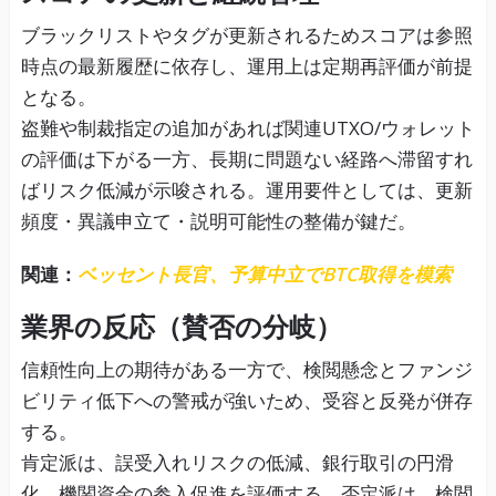
ブラックリストやタグが更新されるためスコアは参照
時点の最新履歴に依存し、運用上は定期再評価が前提
となる。
盗難や制裁指定の追加があれば関連UTXO/ウォレット
の評価は下がる一方、長期に問題ない経路へ滞留すれ
ばリスク低減が示唆される。運用要件としては、更新
頻度・異議申立て・説明可能性の整備が鍵だ。
関連：
ベッセント長官、予算中立でBTC取得を模索
業界の反応（賛否の分岐）
信頼性向上の期待がある一方で、検閲懸念とファンジ
ビリティ低下への警戒が強いため、受容と反発が併存
する。
肯定派は、誤受入れリスクの低減、銀行取引の円滑
化、機関資金の参入促進を評価する。否定派は、検閲