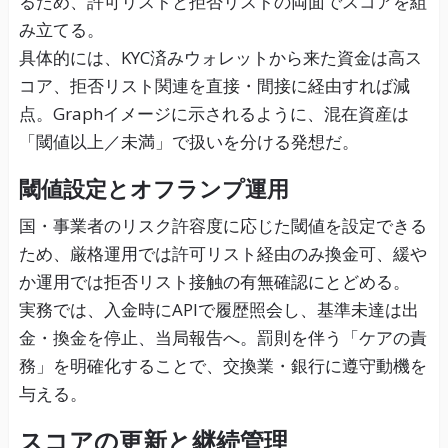
るため、許可リストと拒否リストの両面でスコアを組
み立てる。
具体的には、KYC済みウォレットから来た資金は高ス
コア、拒否リスト関連を直接・間接に経由すれば減
点。Graphイメージに示されるように、混在資産は
「閾値以上／未満」で扱いを分ける発想だ。
閾値設定とオフランプ運用
国・事業者のリスク許容度に応じた閾値を設定できる
ため、厳格運用では許可リスト経由のみ換金可、緩や
か運用では拒否リスト接触の有無確認にとどめる。
実務では、入金時にAPIで履歴照会し、基準未達は出
金・換金を停止、当局報告へ。罰則を伴う「ケアの責
務」を明確化することで、交換業・銀行に遵守動機を
与える。
スコアの更新と継続管理