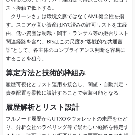
スト接触で低下する。
「クリーンさ」は環境文脈ではなくAML健全性を指
す。スコアが高い資産はKYC済みの許可リストを主経
由、低い資産は制裁・闇市・ランサム等の拒否リスト
関連経路を含む。BISはこの尺度を“客観的な共通言
語”として、各主体のコンプライアンス判断を容易に
することを狙う。
算定方法と技術的枠組み
履歴可視化とリスト運用を接合し、閾値・自動判定・
責務配置を柔軟に設計することで実装可能となる。
履歴解析とリスト設計
フルノード履歴からUTXOやウォレットの来歴をたど
り、分析会社のラベリング等で疑わしい経路を特定す