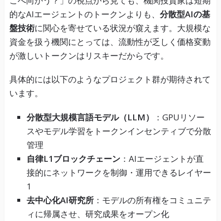
こへ向かう？」の視点から見ても、機関投資家は短期
的なAIエージェントのトークンよりも、
分散型AIの基
盤技術
に関心を寄せている状況が窺えます。大規模な
資金を扱う機関にとっては、流動性が乏しく価格変動
が激しいトークンはリスキーだからです。
具体的には以下のようなプロジェクト群が期待されて
います。
分散型大規模言語モデル（LLM）
：GPUリソー
スやモデル学習をトークンインセンティブで分散
管理
自律L1ブロックチェーン
：AIエージェントが直
接的にネットワークを制御・運用できるレイヤー
1
去中心化AI研究所
：モデルの所有権をコミュニテ
ィに帰属させ、研究成果をオープン化