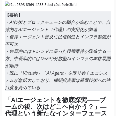
【要約】
・
AI技術とブロックチェーンの融合が進むことで、自
律的なAIエージェント（代理）の実用化が加速
・自律エージェント普及には信頼性とインフラ整備が
不可欠
・短期的にはトレンドに乗った投機案件が隆盛する一
方、中長期的にはDeFiや分散型AIインフラの本格展開
が期待
・既に「Virtuals」「AI Agent」を取り巻くエコシス
テムが急拡大しており、機関投資家は基盤技術への注
目度を高めている
「AIエージェントを徹底探究――ブ
ームの後、次はどこへ向かう？」―
代理という新たなインターフェース