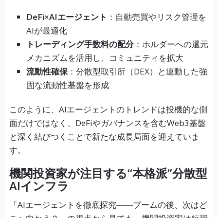
DeFi×AIエージェント
：自動売買やリスク管理を
AIが最適化
トレーディング手数料の配分
：ホルダーへの還元
メカニズムを活用し、コミュニティを拡大
流動性確保
：分散型取引所（DEX）と連動した強
固な流動性基盤を形成
このように、AIエージェントのトレンドは投機的な側
面だけではなく、DeFiやガバナンスを含むWeb3基盤
と深く結びつくことで新たな成長局面を迎えていま
す。
機関投資家が注目する“本格派”分散型
AIインフラ
「AIエージェントを徹底探究――ブームの後、次はど