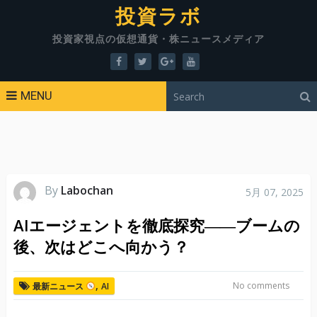
投資ラボ
投資家視点の仮想通貨・株ニュースメディア
MENU
By
Labochan
5月 07, 2025
AIエージェントを徹底探究――ブームの
後、次はどこへ向かう？
,
No comments
最新ニュース
AI