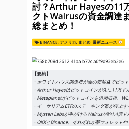
討？Arthur Hayes
クトWalrusの資金調
総まとめ！
BINANCE
,
アメリカ
,
まとめ
,
最新ニュース
【要約】
・ホワイトハウス関係者が金の売却益でビット
・Arthur Hayesはビットコインが先に11
・Metaplanetがビットコインを追加取得、W
・イーサリアムETFのステーキング案が浮上
・Mysten Labsが手がけるWalrusが約1
・OKXとBinance、それぞれが新ウォレッ