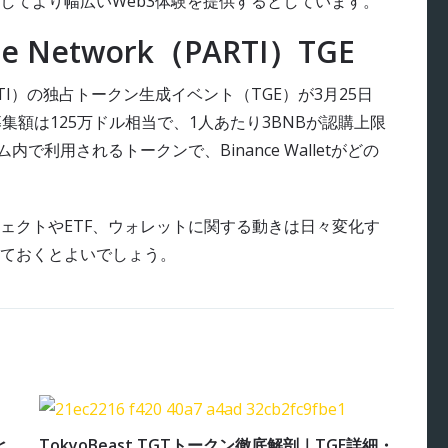
してより幅広いWeb3体験を提供するとしています。
icle Network（PARTI）TGE
ork（PARTI）の独占トークン生成イベント（TGE）が3月25日
。総募集額は125万ドル相当で、1人あたり3BNBが認購上限
ステム内で利用されるトークンで、Binance Walletがどの
ェクトやETF、ウォレットに関する動きは日々変化す
ておくとよいでしょう。
と
TokyoBeast TGTトークン徹底解剖｜TGE詳細・