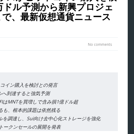
の11万ドル予測から新興プロジェ
達まで、最新仮想通貨ニュース
No comments
コイン購入を検討との発言
万ドルへ到達すると強気予測
LFIはMNTを買増しで含み損1億ドル超
するも、根本的課題は依然残る
.4億ドルを調達し、Sui向け去中心化ストレージを強化
トやトークンセールの展開を発表