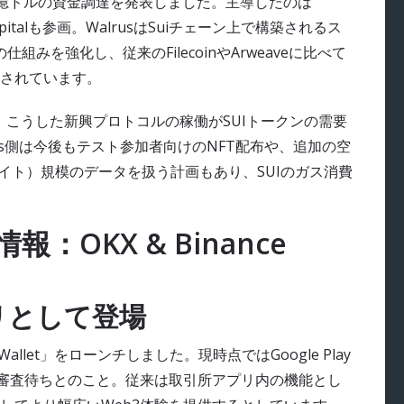
.4億ドルの資金調達を発表しました。主導したのは
tric Capitalも参画。WalrusはSuiチェーン上で構築されるス
y）の仕組みを強化し、従来のFilecoinやArweaveに比べて
されています。
ムでは、こうした新興プロトコルの稼働がSUIトークンの需要
us側は今後もテスト参加者向けのNFT配布や、追加の空
イト）規模のデータを扱う計画もあり、SUIのガス消費
OKX & Binance
プリとして登場
allet」をローンチしました。現時点ではGoogle Play
信は審査待ちとのこと。従来は取引所アプリ内の機能とし