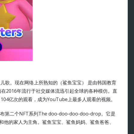
鱼一家的儿歌。现在网络上所熟知的（鲨鱼宝宝） 是由韩国教育
频在2016年流行于社交媒体流迅引起全球的各种模仿。直
了104亿次的观看，成为YouTube上最多人观看的视频。
布第二个NFT系列The doo-doo-doo-doo-drop。它是
宝和他的家人为主角。鲨鱼宝宝、鲨鱼妈妈、鲨鱼爸爸、