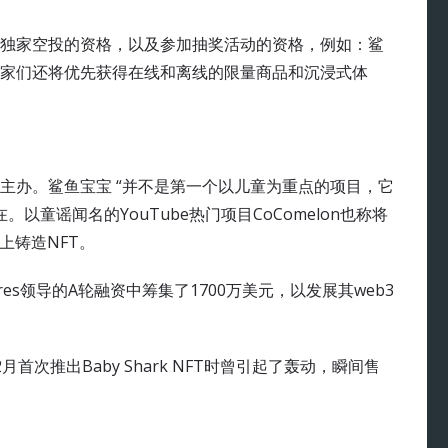
得独家空投的资格，以及参加抽奖活动的资格，例如：鲨
家们还将优先获得在线和离线的限量商品和沉浸式体
活动的主办。鲨鱼宝宝 “并不是第一个以儿童为重点的项目，它
以童谣闻名的YouTube热门项目CoComelon也称将
链上铸造NFT。
Ventures领导的A轮融资中筹集了1700万美元，以发展其web3
首次推出Baby Shark NFT时曾引起了轰动，瞬间售