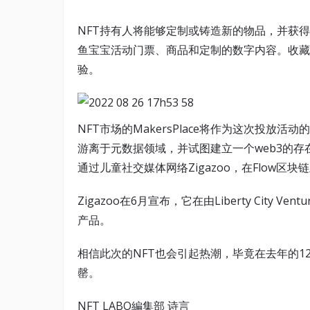
NFT持有人将能够定制或铸造新的物品，并获
鱼宝宝活动门票、商品和定制的数字内容。收藏
验。
NFT市场的MakersPlace将作为这次投放
游离于元数据领域，并试图建立一个web3的存在。
通过儿童社交媒体网络Zigazoo，在Flow区块
Zigazoo在6月宣布，它在由Liberty City 
产品。
相信此次的NFT也会引起热潮，毕竟在去年的12月
罄。
NFT LABO編集部 诗言