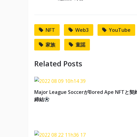
NFT
Web3
YouTube
家族
童謡
Related Posts
Major League SoccerがBored Ape NFTと契
締結